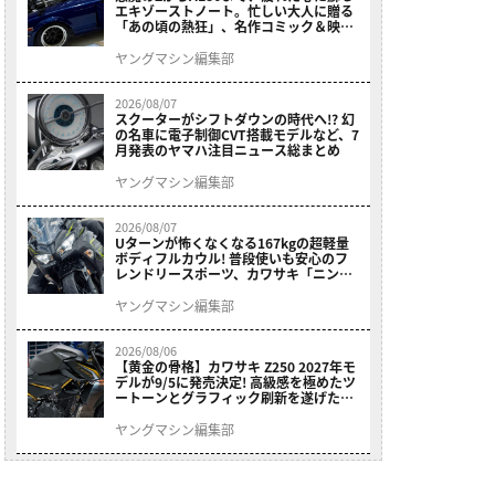
エキゾーストノート。忙しい大人に贈る
「あの頃の熱狂」、名作コミック＆映画
の愛機たちが東京駅地下に期間限定で集
結！
ヤングマシン編集部
2026/08/07
スクーターがシフトダウンの時代へ!? 幻
の名車に電子制御CVT搭載モデルなど、7
月発表のヤマハ注目ニュース総まとめ
ヤングマシン編集部
2026/08/07
Uターンが怖くなくなる167kgの超軽量
ボディフルカウル! 普段使いも安心のフ
レンドリースポーツ、カワサキ「ニンジ
ャ400」2027モデルが価格据え置きで
9/5発売
ヤングマシン編集部
2026/08/06
【黄金の骨格】カワサキ Z250 2027年モ
デルが9/5に発売決定! 高級感を極めたツ
ートーンとグラフィック刷新を遂げた本
格250ccスポーツだ
ヤングマシン編集部