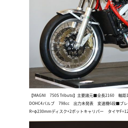
【MAGNI 750S Tributo】主要諸元■全長2160
DOHC4バルブ 798cc 出力未発表 変速機6段■ブ
R=φ230mmディスク+2ポットキャリパー タイヤF=120/8