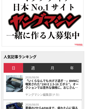
人気記事ランキング
日
週
月
年
2026/08/06
「いくらなんでも大げさ過ぎ…」BMWに
嘲笑された“190 E 2.5-16 エボⅡ”。オー
クションでは意外な価格に。おじさん達
が少年だった頃の憧れのクルマを深堀り
ヤングマシン編集部(ナカ)
2026/08/05
悪魔のZからAE86まで、疲れた心に蘇る