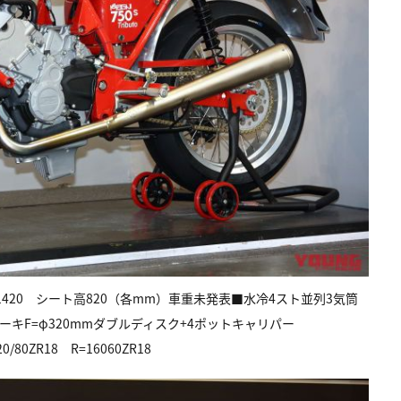
 軸距1420 シート高820（各mm）車重未発表■水冷4スト並列3気筒
レーキF=φ320mmダブルディスク+4ポットキャリパー
0ZR18 R=16060ZR18