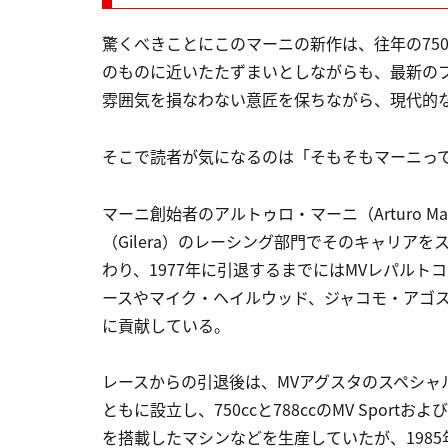
驚くべきことにこのマーニの新作は、往年の750
のものに近いたたずまいとしながらも、最新のブ
雰囲気を損なわない意匠を保ちながら、現代的
そこで読者が気になるのは「そもそもマーニっ
マーニ創始者のアルトゥロ・マーニ（Arturo Mag
（Gilera）のレーシング部門でそのキャリアを
わり、1977年に引退するまでにはMVレパルトコル
ースやマイク・ヘイルウッド、ジャコモ・アゴス
に貢献している。
レースからの引退後は、MVアグスタのスペシ
ともに設立し、750ccと788ccのMV Sport
を搭載したマシンなどを生産していたが、198