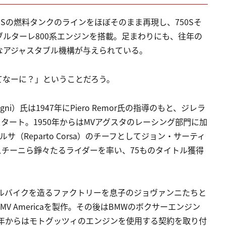
Sの燃料タンクのラインをほぼそのまま再現し、750Sそ
ルターレ800系エンジンを搭載。足まわりにも、往年の
なアジャスタブル機構が与えられている。
てなーに？」ということだろう。
ni）氏は1947年にPiero Remor氏の指導のもと、ジレラ
スタート。1950年からはMVアグスタのレーシング部門に加
サ（Reparto Corsa）のチーフとしてジョン・サーティ
チーニら錚々たるライダーを率い、75ものタイトル獲得
ャルバイクを造るファクトリーを息子のジョヴァンニたちと
およびMV Americaを製作。その後はBMWのボクサーエンジン
5年からはモトグッツィのエンジンを使用する契約を取り付