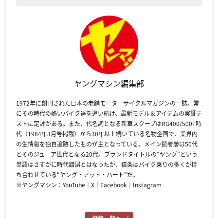
ヤングマシン編集部
1972年に創刊された日本の老舗モーターサイクルマガジンの一誌。常
にその時代の熱いバイク達を追い続け、最新モデル＆アイテムの実証テ
ストに定評がある。また、代名詞となる新車スクープはRG400/500Γ時
代（1984年3月号掲載）から30年以上続いている名物企画で、業界内
の生情報を独自追跡したものが主となっている。メイン読者層は50代
とそのジュニア世代となる20代。ブランドタイトルの“ヤング”という
単語はさすがに時代錯誤とはなったが、信条はバイク乗りの多くが持
ち合わせている“ヤング・アット・ハート”だ。
※ヤングマシン：
YouTube
｜
X
｜
Facebook
｜
Instagram