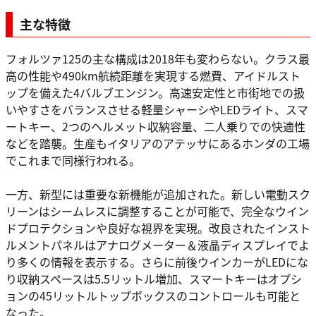
主な特徴
フォルツァ125の主な構成は2018年も変わらない。クラス最
高の性能や490km航続距離を実現する燃費、アイドルスト
ップを備えた4バルブエンジン。高速安定性と市街地での扱
いやすさをバランスさせる軽量シャーシやLEDライト、スマ
ートキー、2つのヘルメット収納容量、二人乗りでの快適性
などを踏襲。生産もイタリアのアテッサにあるホンダの工場
でこれまで同様行われる。
一方、新型には重要な新機能が追加された。新しい電動スク
リーンはシームレスに調整することが可能で、完全なウイン
ドプロテクションや良好な視界を実現。改良されたインスト
ルメントパネルはアナログメーター＆液晶ディスプレイでよ
り多くの情報を表示する。さらに前後ウインカーがLEDにな
り収納スペースは5.5リットル増加、スマートキーはオプシ
ョンの45リットルトップボックスのコントロールも可能と
なった。