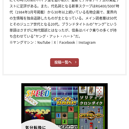
ストに定評がある。また、代名詞となる新車スクープはRG400/500Γ時
代（1984年3月号掲載）から30年以上続いている名物企画で、業界内
の生情報を独自追跡したものが主となっている。メイン読者層は50代
とそのジュニア世代となる20代。ブランドタイトルの“ヤング”という
単語はさすがに時代錯誤とはなったが、信条はバイク乗りの多くが持
ち合わせている“ヤング・アット・ハート”だ。
※ヤングマシン：
YouTube
｜
X
｜
Facebook
｜
Instagram
投稿一覧へ