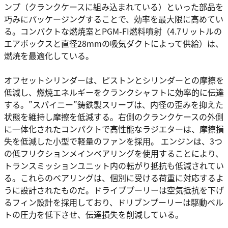
ンプ（クランクケースに組み込まれている）といった部品を
巧みにパッケージングすることで、効率を最大限に高めてい
る。コンパクトな燃焼室とPGM-FI燃料噴射（4.7リットルの
エアボックスと直径28mmの吸気ダクトによって供給）は、
燃焼を最適化している。
オフセットシリンダーは、ピストンとシリンダーとの摩擦を
低減し、燃焼エネルギーをクランクシャフトに効率的に伝達
する。”スパイニー”鋳鉄製スリーブは、内径の歪みを抑えた
状態を維持し摩擦を低減する。右側のクランクケースの外側
に一体化されたコンパクトで高性能なラジエターは、摩擦損
失を低減した小型で軽量のファンを採用。 エンジンは、3つ
の低フリクションメインベアリングを使用することにより、
トランスミッションユニット内の転がり抵抗も低減されてい
る。これらのベアリングは、個別に受ける荷重に対応するよ
うに設計されたものだ。ドライブプーリーは空気抵抗を下げ
るフィン設計を採用しており、ドリブンプーリーは駆動ベル
トの圧力を低下させ、伝達損失を削減している。