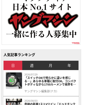
人気記事ランキング
日
週
月
年
2026/07/29
「スイッチONで明らかに違いを感じ
る…」あらゆる車種に取付OK。コンパク
トボディながら1700ルーメンで視界を確
保する［デイトナ・LEDフォグランプユ
ニット プレシャスレイ スモール］
ヤングマシン編集部(ナカ)
2026/08/03
奇跡の新車2ストVツイン『ドゥエチンク