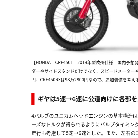
【HONDA CRF450L 2019年型欧州仕様 国内予
ダーやサイドスタンドだけでなく、スピードメーターやホー
円、CRF450RXは98万2800円なので、追加装備を
ギヤは5速→6速に公道向けに各部を
4バルブのユニカムヘッドエンジンの基本構造は
ーズなトルクが得られるようにバルブタイミン
走行も考慮して5速→6速とした。また、左右の