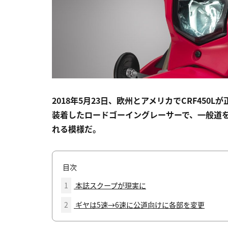
2018年5月23日、欧州とアメリカでCRF450
装着したロードゴーイングレーサーで、一般道
れる模様だ。
目次
1
本誌スクープが現実に
2
ギヤは5速→6速に公道向けに各部を変更