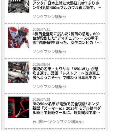
アンタ』日本上陸に大熱狂! 30年ぶりホ
ンダ4気筒400ccフルカウル復活等で、ロ
マン溢れる1ヶ月に【7月ホットなバイク
ニュース振り返り】
ヤングマシン編集部
2026/07/31
4気筒全盛期に挑んだ2気筒の意地。600
台が殺到した”アマチュアレースの甲子
園”鈴鹿4耐を彩った、女性コンビの「ス
ズキGSX400E」が特別展示開始
ヤングマシン編集部
2026/08/04
伝説の名車・カワサキ「650-W1」が息
吹き返す。漫画『レストア！～改造車工
房へようこそ～』で味わう旧車再生のロ
マン
ヤングマシン編集部
2026/07/28
あの50cc名車が電動で完全復活! ホンダ
新型「ズーマーe:」2026年モデルはペダ
ル廃止で超絶クールに。規制緩和で本来
の姿へ【海外】
石川順一(ヤングマシン編集部)