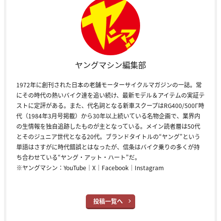
ヤングマシン編集部
1972年に創刊された日本の老舗モーターサイクルマガジンの一誌。常
にその時代の熱いバイク達を追い続け、最新モデル＆アイテムの実証テ
ストに定評がある。また、代名詞となる新車スクープはRG400/500Γ時
代（1984年3月号掲載）から30年以上続いている名物企画で、業界内
の生情報を独自追跡したものが主となっている。メイン読者層は50代
とそのジュニア世代となる20代。ブランドタイトルの“ヤング”という
単語はさすがに時代錯誤とはなったが、信条はバイク乗りの多くが持
ち合わせている“ヤング・アット・ハート”だ。
※ヤングマシン：
YouTube
｜
X
｜
Facebook
｜
Instagram
投稿一覧へ