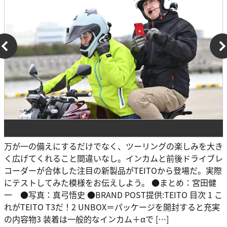
万が一の備えにするだけでなく、ツーリングの楽しみを大き
く広げてくれること間違いなし。インカムと前後ドライブレ
コーダーが合体した注目の新製品がTEITOから登場だ。実際
にテストしてみた模様をお伝えしよう。 ●まとめ：宮田健
一 ●写真：真弓悟史 ●BRAND POST提供:TEITO 目次 1 こ
れがTEITO T3だ！2 UNBOX＝パッケージを開封すると充実
の内容物3 装着は一般的なインカム＋αで […]