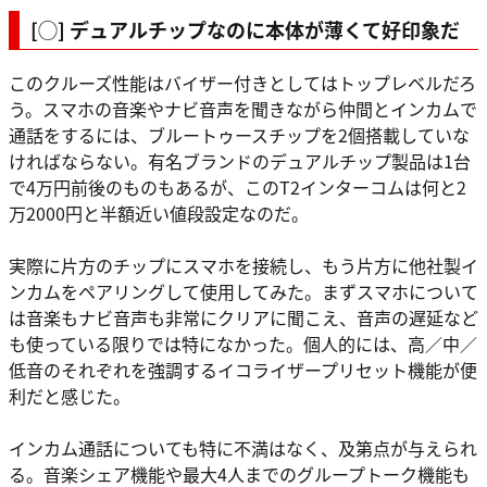
[◯] デュアルチップなのに本体が薄くて好印象だ
このクルーズ性能はバイザー付きとしてはトップレベルだろ
う。スマホの音楽やナビ音声を聞きながら仲間とインカムで
通話をするには、ブルートゥースチップを2個搭載していな
ければならない。有名ブランドのデュアルチップ製品は1台
で4万円前後のものもあるが、このT2インターコムは何と2
万2000円と半額近い値段設定なのだ。
実際に片方のチップにスマホを接続し、もう片方に他社製イ
ンカムをペアリングして使用してみた。まずスマホについて
は音楽もナビ音声も非常にクリアに聞こえ、音声の遅延など
も使っている限りでは特になかった。個人的には、高／中／
低音のそれぞれを強調するイコライザープリセット機能が便
利だと感じた。
インカム通話についても特に不満はなく、及第点が与えられ
る。音楽シェア機能や最大4人までのグループトーク機能も