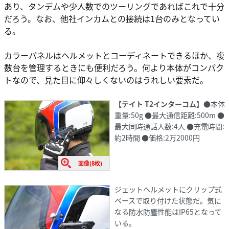
あり、タンデムや少人数でのツーリングであればこれで十分
だろう。なお、他社インカムとの接続は1台のみとなってい
る。
カラーパネルはヘルメットとコーディネートできるほか、複
数台を管理するときにも便利だろう。何より本体がコンパク
トなので、見た目に仰々しくないのはうれしい要素だ。
【テイト T2インターコム】
●本体
重量:50g ●最大通信距離:500m ●
最大同時通話人数:4人 ●充電時間:
約2時間 ●価格:2万2000円
画像(8枚)
ジェットヘルメットにクリップ式
ベースで取り付けた状態だ。気に
なる防水防塵性能はIP65となって
いる。