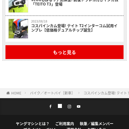
「TEITO T3」登場
2023/08/18
コスパインカム登場! テイト T2インターコム試用イ
ンプレ【低価格デュアルチップ誕生】
もっと見る
HOME
バイク／オートバイ［新車］
コスパインカム登場! テイト
ヤングマシンとは？
ご利用案内
執筆／編集メンバー