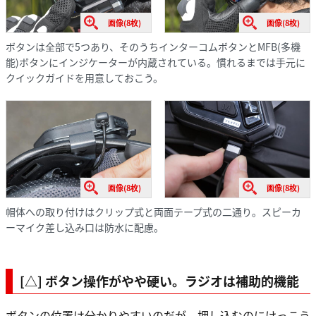
画像(8枚)
画像(8枚)
ボタンは全部で5つあり、そのうちインターコムボタンとMFB(多機
能)ボタンにインジケーターが内蔵されている。慣れるまでは手元に
クイックガイドを用意しておこう。
画像(8枚)
画像(8枚)
帽体への取り付けはクリップ式と両面テープ式の二通り。スピーカ
ーマイク差し込み口は防水に配慮。
[△] ボタン操作がやや硬い。ラジオは補助的機能
ボタンの位置は分かりやすいのだが、押し込むのにけっこう