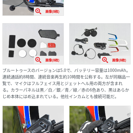
画像(8枚)
画像(8枚)
画像(8枚)
ブルートゥースのバージョンは5.0で、バッテリー容量は1000mAh。
連続通話約8時間、連続音楽再生約10時間を公称する。左が同梱品一
覧で、マイクはフルフェイス用とジェットヘル用の両方が含まれ
る。カラーパネルは黒／白／銀／青／緑／赤の6色あり、黒はあらか
じめ本体にはめ込まれている。他社インカムとも接続可能だ。