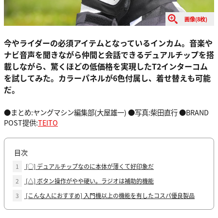
画像(8枚)
今やライダーの必須アイテムとなっているインカム。音楽や
ナビ音声を聞きながら仲間と会話できるデュアルチップを搭
載しながら、驚くほどの低価格を実現したT2インターコム
を試してみた。カラーパネルが6色付属し、着せ替えも可能
だ。
●まとめ:ヤングマシン編集部(大屋雄一) ●写真:柴田直行 ●BRAND
POST提供:
TEITO
目次
1
[◯] デュアルチップなのに本体が薄くて好印象だ
2
[△] ボタン操作がやや硬い。ラジオは補助的機能
3
[こんな人におすすめ] 入門機以上の機能を有したコスパ優良製品