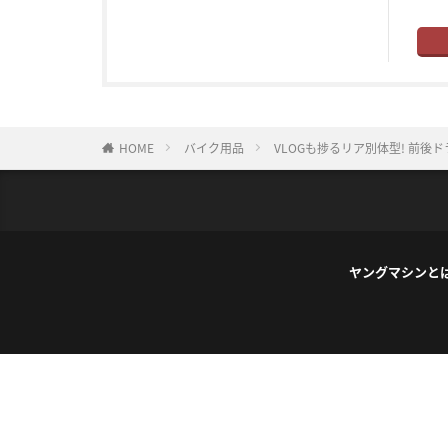
HOME
バイク用品
VLOGも捗るリア別体型! 前後ド
ヤングマシンと