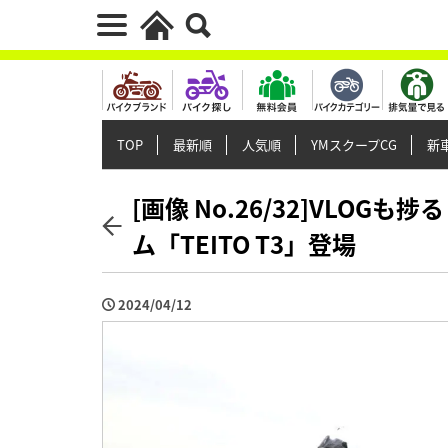
TOP
最新順
人気順
YMスクープCG
新車
[画像 No.26/32]VLO
ム「TEITO T3」登場
2024/04/12