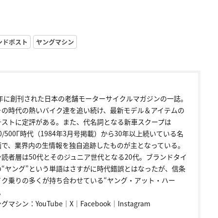
ンドポスト
ヤングマシン
72年に創刊された日本の老舗モーターサイクルマガジンの一誌。
その時代の熱いバイク達を追い続け、最新モデル＆アイテムの
テストに定評がある。また、代名詞となる新車スクープは
00/500Γ時代（1984年3月号掲載）から30年以上続いている名
画で、業界内の生情報を独自追跡したものが主となっている。
ン読者層は50代とそのジュニア世代となる20代。ブランドタイ
の“ヤング”という単語はさすがに時代錯誤とはなったが、信条
イク乗りの多くが持ち合わせている“ヤング・アット・ハー
。
ングマシン：
YouTube
｜
X
｜
Facebook
｜
Instagram