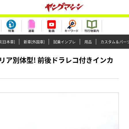
[日本車]
新車[外国車]
試乗インプレ
用品
カスタム＆パー
Gも捗るリア別体型! 前後ドラレコ付きインカ