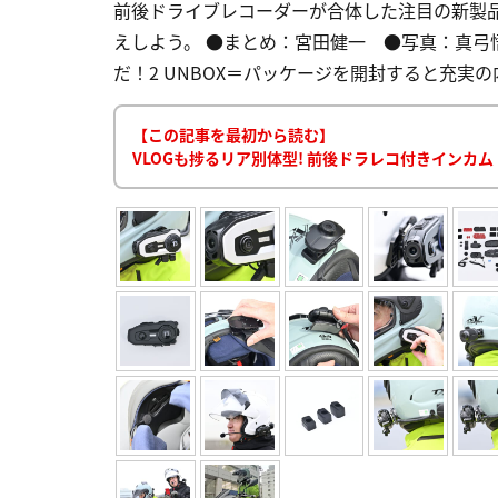
前後ドライブレコーダーが合体した注目の新製品
えしよう。 ●まとめ：宮田健一 ●写真：真弓悟史 ●BR
だ！2 UNBOX＝パッケージを開封すると充実の内
【この記事を最初から読む】
VLOGも捗るリア別体型! 前後ドラレコ付きインカム「T