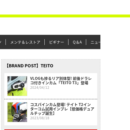
ツ
メンテ＆レストア
ビギナー
Q＆A
ニュース＆トピックス
【BRAND POST】TEITO
VLOGも捗るリア別体型! 前後ドラレ
コ付きインカム「TEITO T3」登場
2024/04/12
コスパインカム登場! テイト T2イン
ターコム試用インプレ【低価格デュア
ルチップ誕生】
2023/08/18