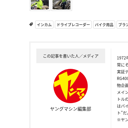
インカム
ドライブレコーダー
バイク用品
ブラ
この記事を書いた人／メディア
19
常に
実証
RG4
物企
メイ
トル
はバ
ヤングマシン編集部
ト”だ
※ヤ