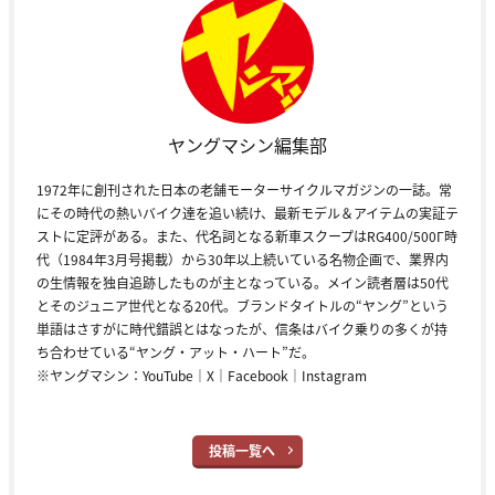
ヤングマシン編集部
1972年に創刊された日本の老舗モーターサイクルマガジンの一誌。常
にその時代の熱いバイク達を追い続け、最新モデル＆アイテムの実証テ
ストに定評がある。また、代名詞となる新車スクープはRG400/500Γ時
代（1984年3月号掲載）から30年以上続いている名物企画で、業界内
の生情報を独自追跡したものが主となっている。メイン読者層は50代
とそのジュニア世代となる20代。ブランドタイトルの“ヤング”という
単語はさすがに時代錯誤とはなったが、信条はバイク乗りの多くが持
ち合わせている“ヤング・アット・ハート”だ。
※ヤングマシン：
YouTube
｜
X
｜
Facebook
｜
Instagram
投稿一覧へ