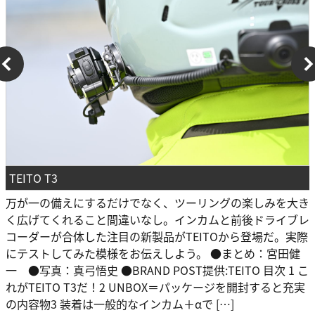
TEITO T3
万が一の備えにするだけでなく、ツーリングの楽しみを大き
く広げてくれること間違いなし。インカムと前後ドライブレ
コーダーが合体した注目の新製品がTEITOから登場だ。実際
にテストしてみた模様をお伝えしよう。 ●まとめ：宮田健
一 ●写真：真弓悟史 ●BRAND POST提供:TEITO 目次 1 こ
れがTEITO T3だ！2 UNBOX＝パッケージを開封すると充実
の内容物3 装着は一般的なインカム＋αで […]