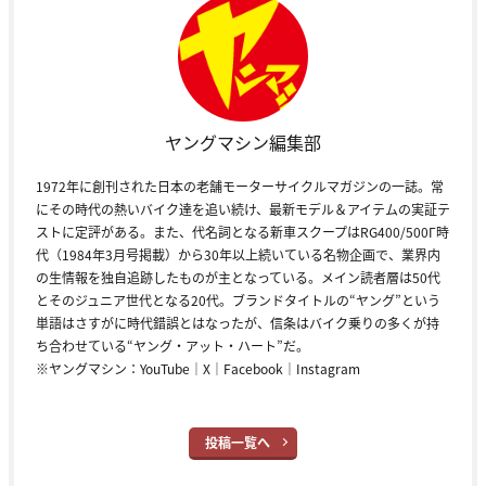
ヤングマシン編集部
1972年に創刊された日本の老舗モーターサイクルマガジンの一誌。常
にその時代の熱いバイク達を追い続け、最新モデル＆アイテムの実証テ
ストに定評がある。また、代名詞となる新車スクープはRG400/500Γ時
代（1984年3月号掲載）から30年以上続いている名物企画で、業界内
の生情報を独自追跡したものが主となっている。メイン読者層は50代
とそのジュニア世代となる20代。ブランドタイトルの“ヤング”という
単語はさすがに時代錯誤とはなったが、信条はバイク乗りの多くが持
ち合わせている“ヤング・アット・ハート”だ。
※ヤングマシン：
YouTube
｜
X
｜
Facebook
｜
Instagram
投稿一覧へ