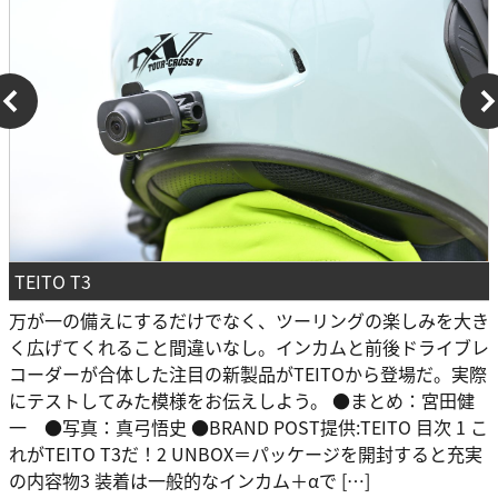
TEITO T3
万が一の備えにするだけでなく、ツーリングの楽しみを大き
く広げてくれること間違いなし。インカムと前後ドライブレ
コーダーが合体した注目の新製品がTEITOから登場だ。実際
にテストしてみた模様をお伝えしよう。 ●まとめ：宮田健
一 ●写真：真弓悟史 ●BRAND POST提供:TEITO 目次 1 こ
れがTEITO T3だ！2 UNBOX＝パッケージを開封すると充実
の内容物3 装着は一般的なインカム＋αで […]