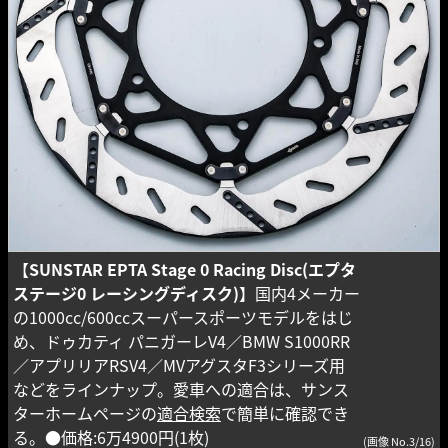
【
SUNSTAR EPTA Stage 0 Racing Disc(エプタ
ステージ0 レーシングディスク)
】国内4メーカー
の1000cc/600ccスーパースポーツモデルをはじ
め、ドゥカティ パニガーレV4／BMW S1000RR
／アプリリアRSV4／MVアグスタF3シリーズ用
などをラインナップ。愛車への適合は、サンス
ターホームページの
適合検索
で簡単に確認でき
る。●価格:6万4900円(1枚)
(画像 No.3/16)