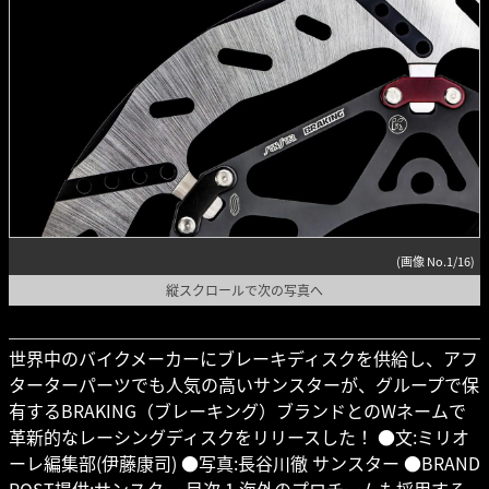
(画像 No.1/16)
縦スクロールで次の写真へ
世界中のバイクメーカーにブレーキディスクを供給し、アフ
ターターパーツでも人気の高いサンスターが、グループで保
有するBRAKING（ブレーキング）ブランドとのWネームで
革新的なレーシングディスクをリリースした！ ●文:ミリオ
ーレ編集部(伊藤康司) ●写真:長谷川徹 サンスター ●BRAND
POST提供:サンスター 目次 1 海外のプロチームも採用する