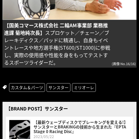
【国美コマース株式会社 二輪AM事業部 業務推
進課 菊地純次長】
スプロケット／チェーン／ブ
レーキディクス／パッドに精通し、自身もイベ
ントレースや地方選手権(ST600/ST1000)に参戦
し、実際の使用感や性能を身をもってテストす
るスポーツライダーだ。
(画像 No.16/16)
カスタム＆パーツ
サンスター
ミリオーレ
【BRAND POST】サンスター
【最新ウェーブディスクでブレーキングを変える!】
サンスターとBRAKINGの技術から生まれた『EPTA
Stage 0 Racing Disc』
2023/05/22