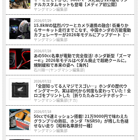
ナルカスタムキットも登場【メディア初公開】
ヤングマシン編集部
2026/07/29
15.8kWの猛烈パワーとカメラ連携の融合! 街乗りか
らサーキット走行までこなす、中国ホンダの万能電動
カフェレーサーが2026年モデルにアップデート【海
外】
ヤングマシン編集部
2026/07/28
あの50cc名車が電動で完全復活! ホンダ新型「ズーマ
ーe:」2026年モデルはペダル廃止で超絶クールに。
規制緩和で本来の姿へ【海外】
石川順一(ヤングマシン編集部)
2026/07/22
「全部知ってる人マジでスゴい…」ホンダの歴代ウ
イングマーク。実は初代から何度も変わっていた！全
ロゴをプリントした［折りたたみコンテナボックス
ホンダウィングヒストリー］
ヤングマシン編集部(ナカ)
2026/07/18
50ccで6速ミッション搭載! 21万9000円で味わえた
グランプリの熱狂、ホンダ「NSR50」が残した色褪
せない走り【昭和名車原付一種】
ヤングマシン編集部