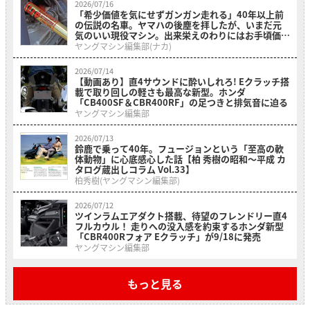
2026/07/16
「希少価値を気にせずガンガン走れる」40年以上前
の伝説の名車。ヤマハの後塵を拝したが、いまだ元
気のいい現役マシン。出来栄えのわりにはお手頃価格
の「ホンダ・RS500R」を紹介
ヤングマシン編集部(ナカ)
2026/07/14
【動画あり】直4サウンドに酔いしれろ! Eクラッチ搭
載で取り回しの軽さも最高な新型。ホンダ
「CB400SF＆CBR400RF」の足つきと排気音に迫る
ヤングマシン編集部
2026/07/13
鈴鹿で乗って40年。フュージョンという「至高の軟
体動物」に心底感心した話【柏 秀樹の昭和〜平成 カ
タログ蔵出しコラム Vol.33】
柏秀樹(ヤングマシン編集部)
2026/07/12
ツインラムエアダクト搭載、待望のフレンドリー直4
フルカウル！ 走りへの没入感を約束するホンダ新型
「CBR400Rフォア Eクラッチ」が9/18に発売
ヤングマシン編集部
もっと見る