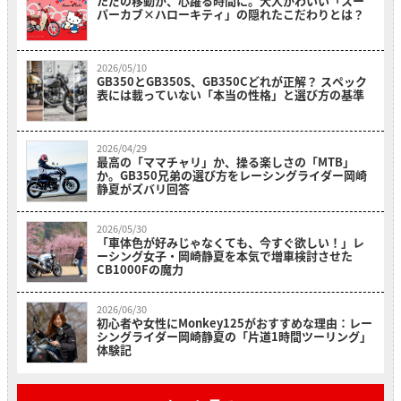
ただの移動が、心躍る時間に。大人かわいい「スー
パーカブ×ハローキティ」の隠れたこだわりとは？
2026/05/10
GB350とGB350S、GB350Cどれが正解？ スペック
表には載っていない「本当の性格」と選び方の基準
2026/04/29
最高の「ママチャリ」か、操る楽しさの「MTB」
か。GB350兄弟の選び方をレーシングライダー岡崎
静夏がズバリ回答
2026/05/30
「車体色が好みじゃなくても、今すぐ欲しい！」レ
ーシング女子・岡崎静夏を本気で増車検討させた
CB1000Fの魔力
2026/06/30
初心者や女性にMonkey125がおすすめな理由：レー
シングライダー岡崎静夏の「片道1時間ツーリング」
体験記