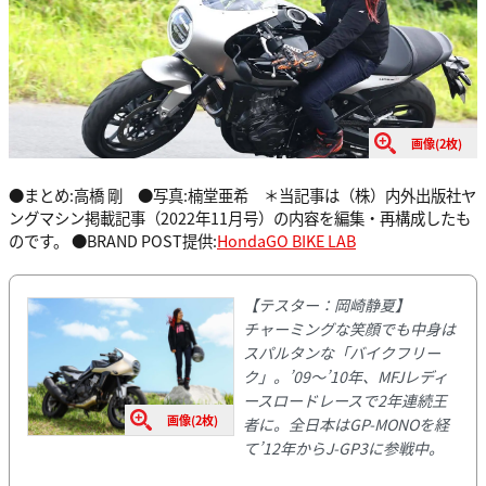
画像(2枚)
●まとめ:高橋 剛 ●写真:楠堂亜希 ＊当記事は（株）内外出版社ヤ
ングマシン掲載記事（2022年11月号）の内容を編集・再構成したも
のです。 ●BRAND POST提供:
HondaGO BIKE LAB
【テスター：岡崎静夏】
チャーミングな笑顔でも中身は
スパルタンな「バイクフリー
ク」。’09～’10年、MFJレディ
ースロードレースで2年連続王
画像(2枚)
者に。全日本はGP-MONOを経
て’12年からJ-GP3に参戦中。