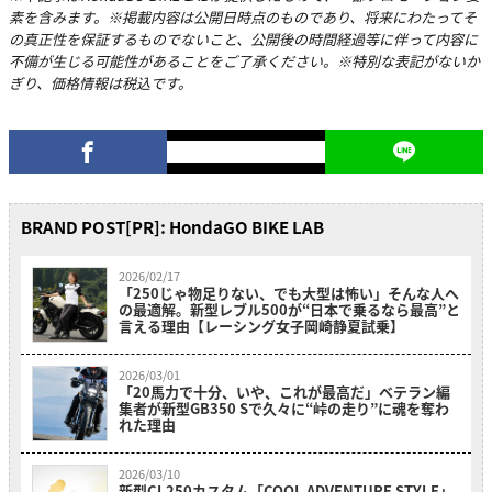
素を含みます。※掲載内容は公開日時点のものであり、将来にわたってそ
の真正性を保証するものでないこと、公開後の時間経過等に伴って内容に
不備が生じる可能性があることをご了承ください。※特別な表記がないか
ぎり、価格情報は税込です。
BRAND POST[PR]: HondaGO BIKE LAB
2026/02/17
「250じゃ物足りない、でも大型は怖い」そんな人へ
の最適解。新型レブル500が“日本で乗るなら最高”と
言える理由【レーシング女子岡崎静夏試乗】
2026/03/01
「20馬力で十分、いや、これが最高だ」ベテラン編
集者が新型GB350 Sで久々に“峠の走り”に魂を奪わ
れた理由
2026/03/10
新型CL250カスタム「COOL ADVENTURE STYLE」