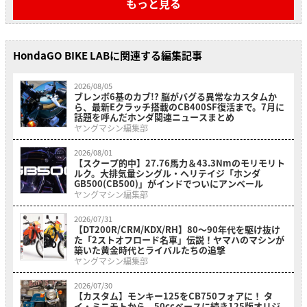
もっと見る
HondaGO BIKE LABに関連する編集記事
2026/08/05
ブレンボ6基のカブ!? 脳がバグる異常なカスタムか
ら、最新Eクラッチ搭載のCB400SF復活まで。7月に
話題を呼んだホンダ関連ニュースまとめ
ヤングマシン編集部
2026/08/01
【スクープ的中】27.76馬力＆43.3Nmのモリモリト
ルク。大排気量シングル・ヘリテイジ「ホンダ
GB500(CB500)」がインドでついにアンベール
ヤングマシン編集部
2026/07/31
【DT200R/CRM/KDX/RH】80〜90年代を駆け抜け
た「2ストオフロード名車」伝説！ヤマハのマシンが
築いた黄金時代とライバルたちの追撃
ヤングマシン編集部
2026/07/30
【カスタム】モンキー125をCB750フォアに！ タ
イ・ミニモトから、50ccベースに続き125版オリジ