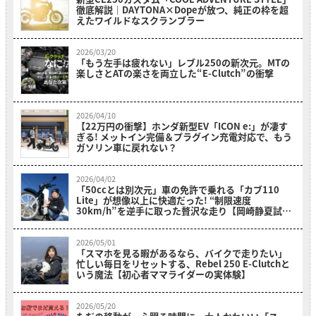
徹底解説｜DAYTONA×Dopeが放つ、純正の枠を超
えたワイルドなスクランブラー
2026/03/20
「もう左手は疲れない」レブル250の新次元。MTの
楽しさとATの楽さを両立した“E-Clutch”の衝撃
2026/04/10
【22万円の衝撃】ホンダ新型EV「ICON e:」が凄す
ぎる! メットイン完備＆プラグイン充電対応で、もう
ガソリン車に戻れない？
2026/04/02
「50ccとは別次元」車の免許で乗れる「カブ110
Lite」が想像以上に快適だった! “制限速度
30km/h”を逆手に取った贅沢な走り【岡崎静夏試乗
レビュー】
2026/05/01
「スマホを見る暇があるなら、バイクで走りたい」
忙しい毎日をリセットする、Rebel 250 E-Clutchと
いう魔法【初心者ママライダーの実体験】
2026/05/20