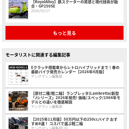
【RoyalAlloy】鉄スクーターの質感と現代技術が融
合・GP250SE
2026/02/17
もっと見る
モータリストに関連する編集記事
Eクラッチ搭載車からレトロハイブリッドまで！春の
最新バイク発売カレンダー【2026年4月版】
ヤングマシン編集部
【原付二種/軽二輪】ランブレッタ(Lambretta)新型
「Jシリーズ」2026年発売! 価格/スペック/1964年モ
デルとの違いを徹底解説
ヤングマシン編集部
【2025年11月版】50万円以下の250ccバイク おす
すめ8選！ コスパで選ぶ軽二輪
ヤングマシン編集部(ヨ)