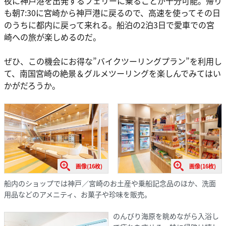
夜に神戸港を出発するフェリーに乗ることが十分可能。帰り
も朝7:30に宮崎から神戸港に戻るので、高速を使ってその日
のうちに都内に戻って来れる。船泊の2泊3日で愛車での宮
崎への旅が楽しめるのだ。
ぜひ、この機会にお得な”バイクツーリングプラン”を利用し
て、南国宮崎の絶景＆グルメツーリングを楽しんでみてはい
かがだろうか。
画像(16枚)
画像(16枚)
船内のショップでは神戸／宮崎のお土産や乗船記念品のほか、洗面
用品などのアメニティ、お菓子や珍味を販売。
のんびり海原を眺めながら入浴し