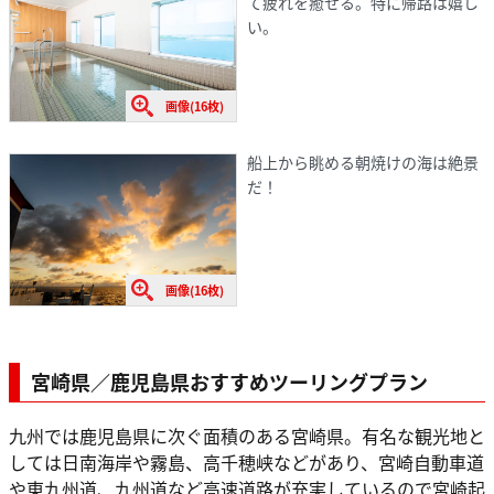
て疲れを癒せる。特に帰路は嬉し
い。
画像(16枚)
船上から眺める朝焼けの海は絶景
だ！
画像(16枚)
宮崎県／鹿児島県おすすめツーリングプラン
九州では鹿児島県に次ぐ面積のある宮崎県。有名な観光地と
しては日南海岸や霧島、高千穂峡などがあり、宮崎自動車道
や東九州道、九州道など高速道路が充実しているので宮崎起