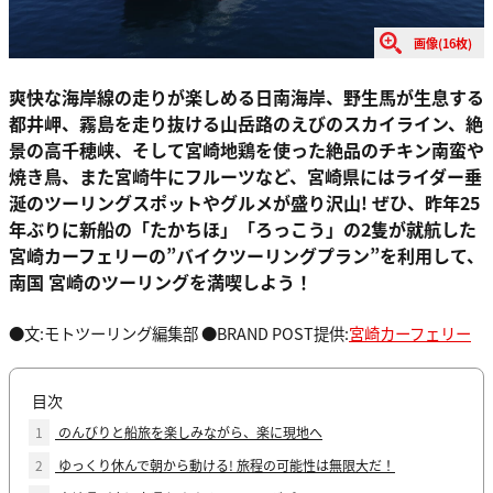
画像(16枚)
爽快な海岸線の走りが楽しめる日南海岸、野生馬が生息する
都井岬、霧島を走り抜ける山岳路のえびのスカイライン、絶
景の高千穂峡、そして宮崎地鶏を使った絶品のチキン南蛮や
焼き鳥、また宮崎牛にフルーツなど、宮崎県にはライダー垂
涎のツーリングスポットやグルメが盛り沢山! ぜひ、昨年25
年ぶりに新船の「たかちほ」「ろっこう」の2隻が就航した
宮崎カーフェリーの”バイクツーリングプラン”を利用して、
南国 宮崎のツーリングを満喫しよう！
●文:モトツーリング編集部 ●BRAND POST提供:
宮崎カーフェリー
目次
1
のんびりと船旅を楽しみながら、楽に現地へ
2
ゆっくり休んで朝から動ける! 旅程の可能性は無限大だ！