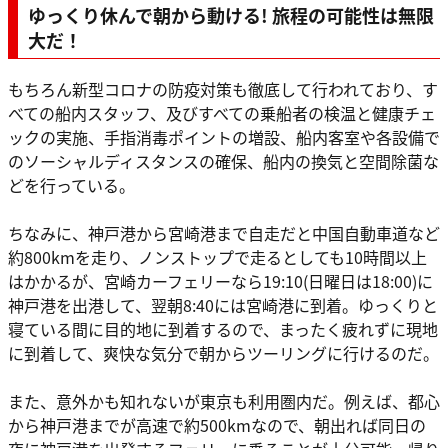
ゆっくり休んで朝から動ける! 旅程の可能性は無限
大だ！
もちろん新型コロナの防疫対策も徹底して行われており、す
べての船内スタッフ、及びすべての乗船者の検温と健康チェ
ックの実施、手指消毒ポイントの増設、船内客室や各設備で
のソーシャルディスタンスの確保、船内の換気と空間除菌な
どを行っている。
ちなみに、神戸港から宮崎港まで自走だと中国自動車道など
約800kmを走り、ノンストップで走るとしても10時間以上
はかかるが、宮崎カーフェリーなら19:10(日曜日は18:00)に
神戸港を出港して、翌朝8:40には宮崎港に到着。ゆっくりと
寝ている間に目的地に到着するので、まったく疲れずに現地
に到着して、爽快な気分で朝からツーリングに行けるのだ。
また、意外かも知れないが東京も利用圏内だ。例えば、都心
から神戸港までが高速で約500kmなので、朝出れば同日の