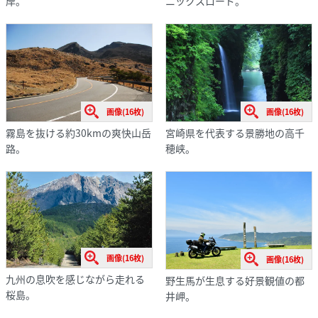
岸。
ニックスロード。
画像(16枚)
画像(16枚)
宮崎県を代表する景勝地の高千
霧島を抜ける約30kmの爽快山岳
穂峡。
路。
画像(16枚)
画像(16枚)
九州の息吹を感じながら走れる
野生馬が生息する好景観値の都
桜島。
井岬。