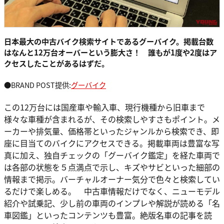
日本最大の中古バイク検索サイトであるグーバイク。掲載台数
はなんと12万台オーバーという膨大さ！ 誰もが1度や2度はア
クセスしたことがあるはずだ。
●BRAND POST提供:
グーバイク
この12万台には国産車や輸入車、現行機種から旧車まで
様々な車種が含まれるが、その検索しやすさもポイント。メ
ーカーや排気量、価格帯といったジャンルから検索でき、即
座に目当てのバイクにアクセスできる。掲載車両は豊富な写
真に加え、独自チェックの「グーバイク鑑定」を経た車両で
は各部の状態を５点満点で示し、キズやサビといった細部の
情報まで掲示。バーチャルオーナー気分で色々と検索してい
るだけで楽しめる。 中古車情報だけでなく、ニューモデル
紹介や試乗記、少し前の車両のインプレや解説が読める「名
車図鑑」といったコンテンツも豊富。絶版名車の記事を読