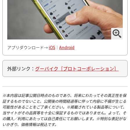
アプリダウンロード→
iOS
｜
Android
外部リンク：
グーバイク［プロトコーポレーション］
※本内容は記事公開日時点のものであり、将来にわたってその真正性を保
証するものでないこと、公開後の時間経過等に伴って内容に不備が生じる
可能性があることをご了承ください。※掲載されている製品等について、
当サイトがその品質等を十全に保証するものではありません。よって、そ
の購入／利用にあたっては自己責任にてお願いします。※特別な表記がな
いかぎり、価格情報は税込です。