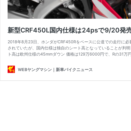
新型CRF450L国内仕様は24psで9/2
2018年8月23日、ホンダがCRF450Rをベースに公道での走行に
されていたが、国内仕様は独自のシート高となっていることが判明した。 
ト高は欧州仕様の45mmダウン 価格は129万6000円で、Rの31万円3
WEBヤングマシン｜新車バイクニュース