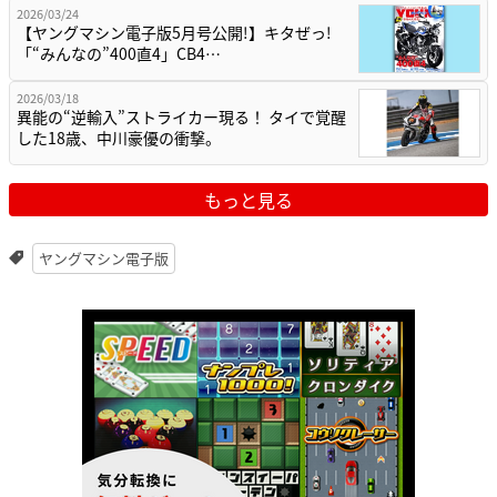
2026/03/24
【ヤングマシン電子版5月号公開!】キタぜっ!
「“みんなの”400直4」CB4…
2026/03/18
異能の“逆輸入”ストライカー現る！ タイで覚醒
した18歳、中川豪優の衝撃。
もっと見る
ヤングマシン電子版