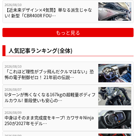
2026/08/10
【近未来デザイン×4気筒】単なる派生じゃな
い! 新型「CBR400R FOU…
もっと見る
人気記事ランキング(全体)
2026/08/10
「これほど理性がブッ飛んだクルマはない」恐
怖の電子制御ゼロ！ 21年前の伝説…
2026/08/07
Uターンが怖くなくなる167kgの超軽量ボディフ
ルカウル! 普段使いも安心の…
2026/08/09
中身はそのまま完成度をキープ! カワサキNinja
250が2027年モデル…
2026/08/09