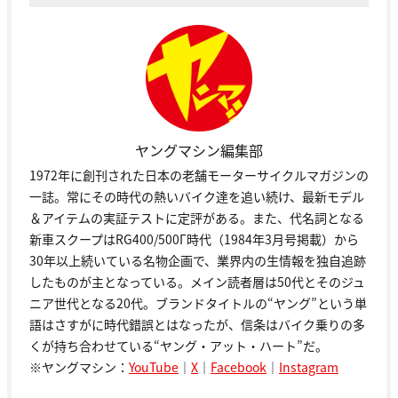
ヤングマシン編集部
1972年に創刊された日本の老舗モーターサイクルマガジンの
一誌。常にその時代の熱いバイク達を追い続け、最新モデル
＆アイテムの実証テストに定評がある。また、代名詞となる
新車スクープはRG400/500Γ時代（1984年3月号掲載）から
30年以上続いている名物企画で、業界内の生情報を独自追跡
したものが主となっている。メイン読者層は50代とそのジュ
ニア世代となる20代。ブランドタイトルの“ヤング”という単
語はさすがに時代錯誤とはなったが、信条はバイク乗りの多
くが持ち合わせている“ヤング・アット・ハート”だ。
※ヤングマシン：
YouTube
｜
X
｜
Facebook
｜
Instagram