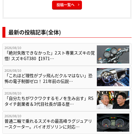
投稿一覧へ
最新の投稿記事(全体)
2026/08/10
「絶対失敗できなかった」2スト専業スズキの覚
悟! スズキGT380【1971…
2026/08/10
「これほど理性がブッ飛んだクルマはない」恐
怖の電子制御ゼロ！ 21年前の伝説…
2026/08/10
「自分たちがワクワクするモノを生み出す」RS
タイチ創業者＆3代目社長が語る歴…
2026/08/10
普通二輪で乗れるスズキの最高峰ラグジュアリ
ースクーター。バイオガソリンに対応…