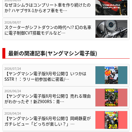
なぜヨシムラはコンプリート車を作り続けたの
か? ハヤブサX-1からオフ車をモ…
2026/08/07
スクーターがシフトダウンの時代へ!? 幻の名車
に電子制御CVT搭載モデルなど…
最新の関連記事(ヤングマシン電子版)
2026/07/24
【ヤングマシン電子版9月号公開!】いつかは
SSTR！：ラリー初参加者に密着/…
2026/06/24
【ヤングマシン電子版8月号公開!】売れる理由
がわかったぞ！新Z900RS：青…
2026/04/24
【ヤングマシン電子版6月号公開!】岡崎静夏が
ガチレビュー「どっちが楽しい？」…