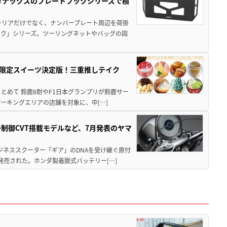
！タナックスのプレートフックシリーズで積
ャリアだけでなく、ナンバープレート周辺を荷掛
ック」シリーズ。ツーリングネットやバッグの固
メ＆限定スイーツ決定版！三重推しテイク
もまとめて 鈴鹿8耐やF1日本グランプリが鈴鹿サー
ーキングエリアの店舗を対象に、中[…]
子制御CVT搭載モデルなど、7月発表のヤマ
ジネススクーター「ギア」のDNAを受け継ぐ原付
発売された。ホンダ製着脱式バッテリー[…]