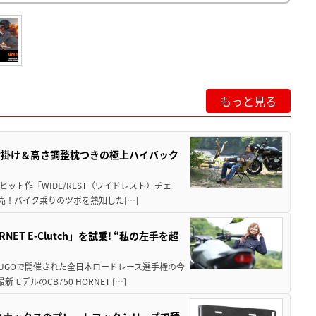
もっと見る
肘掛け＆高さ調整枕つきの極上ハイバック
ット作「WIDE/REST（ワイドレスト）チェ
発売！バイク乗りのツボを熟知した[…]
T E-Clutch」を試乗! “私の左手を超
SUGOで開催された全日本ロードレース選手権の今
ルのCB750 HORNET […]