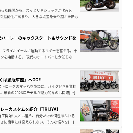
跨った瞬間から、スッとリヤショックが沈み込
面追従性が高まり、大きな段差を乗り越えた際も
歴代ハーレーのキックスタート＆サウンドを
し、フライホイールに運動エネルギーを蓄える。十
ンを始動する。 現代のオートバイしか知らな
ば絶版車館」へGO!!
2ストロークのマッハを筆頭に、バイク好きを鷲掴
最新の2026年モデルが魅力的なのは間違[…]
ーカスタムを紹介【TRIJYA】
施工開始! 人とは違う、自分だけの個性あふれる
きに簡単には変えられない。そんな悩みを[…]