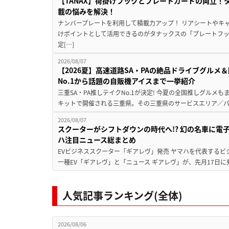
【TANAX】荷掛けフックとプレートガードの両立
載の悩みを解決！
ナンバープレートを利用して積載力アップ！ リアシートやキ
けポイントとして活用できるのがタナックスの「プレートフ
定[…]
2026/08/07
【2026夏】高速道路SA・PAの絶品ドライブグル
No.1から話題の自販機アイスまで一挙紹介
三重SA・PA推しテイクNo.1が決定! 今夏の全国推しグルメ
キットで開催される三重県。その三重県のサービスエリア／パ
2026/08/07
スクーターがシフトダウンの時代へ!? 幻の名車に電
ハ注目ニュース総まとめ
EVビジネススクーター「ギアレヴ」発売 ヤマハを代表するビ
一種EV「ギアレヴ」と「ニュース ギアレヴ」が、先月17日に
人気記事ランキング(全体)
2026/08/06