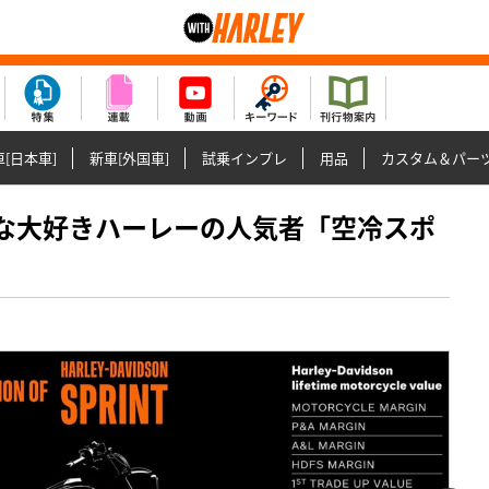
[日本車]
新車[外国車]
試乗インプレ
用品
カスタム＆パー
! みんな大好きハーレーの人気者「空冷スポ