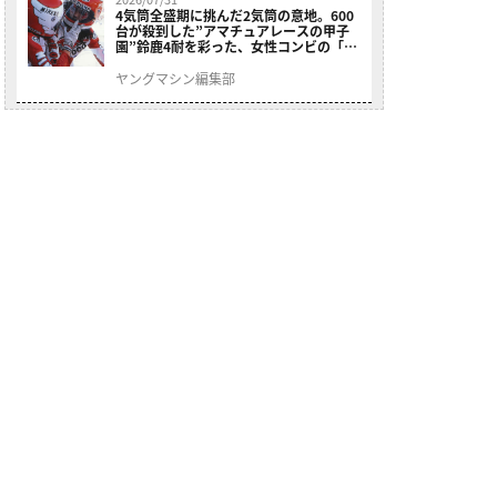
4気筒全盛期に挑んだ2気筒の意地。600
台が殺到した”アマチュアレースの甲子
園”鈴鹿4耐を彩った、女性コンビの「ス
ズキGSX400E」が特別展示開始
ヤングマシン編集部