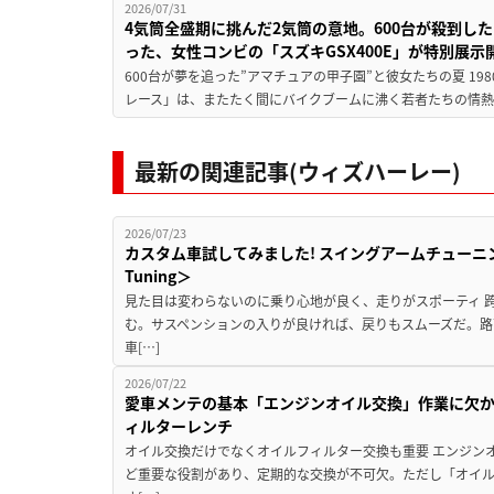
2026/07/31
4気筒全盛期に挑んだ2気筒の意地。600台が殺到し
った、女性コンビの「スズキGSX400E」が特別展示
600台が夢を追った”アマチュアの甲子園”と彼女たちの夏 19
レース」は、またたく間にバイクブームに沸く若者たちの情熱の
最新の関連記事(ウィズハーレー)
2026/07/23
カスタム車試してみました! スイングアームチューニングの実
Tuning＞
見た目は変わらないのに乗り心地が良く、走りがスポーティ 
む。サスペンションの入りが良ければ、戻りもスムーズだ。路
車[…]
2026/07/22
愛車メンテの基本「エンジンオイル交換」作業に欠
ィルターレンチ
オイル交換だけでなくオイルフィルター交換も重要 エンジン
ど重要な役割があり、定期的な交換が不可欠。ただし「オイ