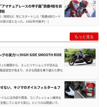
た”アマチュアレースの甲子園”鈴鹿4耐を彩
開始
80（昭和55）年にスタートした「鈴鹿4耐ロード
受け皿となった。1980年代後半[…]
もっと見る
力!＜HIGH SIDE SMOOTH RIDE
跨った瞬間から、スッとリヤショックが沈み込
面追従性が高まり、大きな段差を乗り越えた際も
かせない、キジマのオイルフィルター＆フ
オイルには冷却や潤滑、コンプレッション維持な
ル交換しているから安心」というのは間違いで、