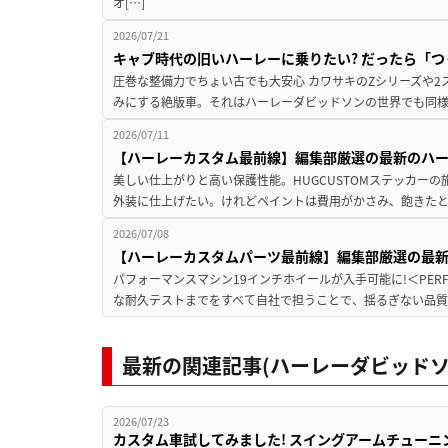
オ[…]
2026/07/21
キャブ時代の旧いハーレーに乗りたい? だったら「つく
圧巻な整備力でちょい古でも大安心 カワサキのZシリーズや
みにする絶版車。それはハーレーダビッドソンの世界でも同様。
2026/07/11
【ハーレーカスタム最前線】編集部厳選の最新のハーレ
美しい仕上がりと高い保護性能。HUGCUSTOMステッカーの
外装に仕上げたい。けれどペイントは費用がかさみ、飽きたと
2026/07/08
【ハーレーカスタムパーツ最前線】編集部厳選の最
パフォーマンスマシン19インチホイールが入手可能に!＜PERFOR
な耐久テストまでをすべて自社で担うことで、揺るぎない品質
最新の関連記事(ハーレーダビッドソ
2026/07/23
カスタム車試してみました! スイングアームチューニングの実