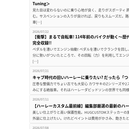
Tuning＞
見た目は変わらないのに乗り心地が良く、走りがスポーティ 
む。サスペンションの入りが良ければ、戻りもスムーズだ。路
車[…]
2026/07/22
【衝撃】まるで自転車! 114年前のバイクが動く〜
完全収録!!
ペダルを漕いでエンジン始動! ペダルを漕いでクランクを回
分に勢いがついたところで、その回転（力）を利用してエンジ
[…]
2026/07/21
キャブ時代の旧いハーレーに乗りたい? だったら「つく
圧巻な整備力でちょい古でも大安心 カワサキのZシリーズや
みにする絶版車。それはハーレーダビッドソンの世界でも同様。
2026/07/11
【ハーレーカスタム最前線】編集部厳選の最新のハーレ
美しい仕上がりと高い保護性能。HUGCUSTOMステッカーの
外装に仕上げたい。けれどペイントは費用がかさみ、飽きたと
2026/07/08