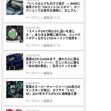
「いくらなんでも大げさ過ぎ…」BMWに
嘲笑された“190 E 2.5-16 エボⅡ”。オー
クションでは意外な価格に。おじさん達
が少年だった頃の憧れのクルマを深堀り
ヤングマシン編集部(ナカ)
2026/07/29
「スイッチONで明らかに違いを感じ
る…」あらゆる車種に取付OK。コンパク
トボディながら1700ルーメンで視界を確
保する［デイトナ・LEDフォグランプユ
ニット プレシャスレイ スモール］
ヤングマシン編集部(ナカ)
2026/08/05
悪魔のZからAE86まで、疲れた心に蘇る
エキゾーストノート。忙しい大人に贈る
「あの頃の熱狂」、名作コミック＆映画
の愛機たちが東京駅地下に期間限定で集
結！
ヤングマシン編集部
2026/08/05
驚異のスーパーチャージャー! 200馬力の
モンスターが再び。カワサキ「Z H2
SE」2027年モデルが9/5に価格据え置き
で発売
ヤングマシン編集部
2026/07/31