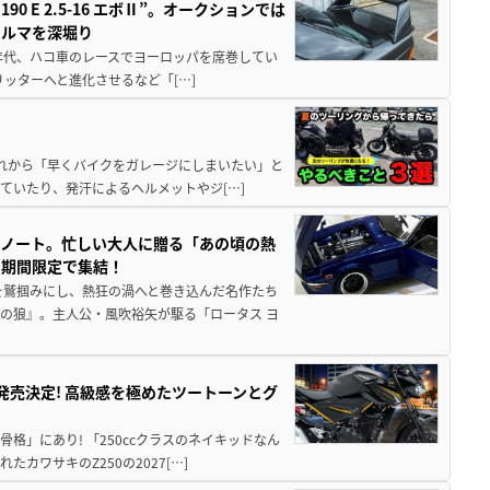
 E 2.5-16 エボⅡ”。オークションでは
クルマを深堀り
80年代、ハコ車のレースでヨーロッパを席巻してい
5リッターへと進化させるなど「[…]
と疲れから「早くバイクをガレージにしまいたい」と
ていたり、発汗によるヘルメットやジ[…]
トノート。忙しい大人に贈る「あの頃の熱
に期間限定で集結！
を鷲掴みにし、熱狂の渦へと巻き込んだ名作たち
の狼』。主人公・風吹裕矢が駆る「ロータス ヨ
5に発売決定! 高級感を極めたツートーンとグ
骨格」にあり! 「250ccクラスのネイキッドなん
ワサキのZ250の2027[…]