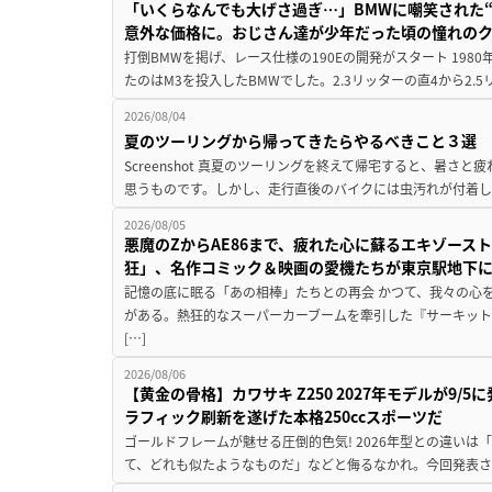
「いくらなんでも大げさ過ぎ…」BMWに嘲笑された“190
意外な価格に。おじさん達が少年だった頃の憧れの
打倒BMWを掲げ、レース仕様の190Eの開発がスタート 19
たのはM3を投入したBMWでした。2.3リッターの直4から2.
2026/08/04
夏のツーリングから帰ってきたらやるべきこと３選
Screenshot 真夏のツーリングを終えて帰宅すると、暑さ
思うものです。しかし、走行直後のバイクには虫汚れが付着し
2026/08/05
悪魔のZからAE86まで、疲れた心に蘇るエキゾース
狂」、名作コミック＆映画の愛機たちが東京駅地下
記憶の底に眠る「あの相棒」たちとの再会 かつて、我々の心
がある。熱狂的なスーパーカーブームを牽引した『サーキット
[…]
2026/08/06
【黄金の骨格】カワサキ Z250 2027年モデルが9/
ラフィック刷新を遂げた本格250ccスポーツだ
ゴールドフレームが魅せる圧倒的色気! 2026年型との違いは「
て、どれも似たようなものだ」などと侮るなかれ。今回発表されたカ