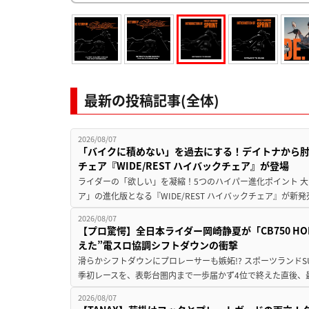
最新の投稿記事(全体)
2026/08/07
「バイクに積めない」を過去にする！デイトナから
チェア『WIDE/REST ハイバックチェア』が登場
ライダーの「欲しい」を凝縮！5つのハイパー進化ポイント 大ヒ
ア」の進化版となる『WIDE/REST ハイバックチェア』が新
2026/08/07
【プロ驚愕】全日本ライダー岡崎静夏が「CB750 HORNE
えた”電スロ協調シフトダウンの衝撃
滑らかシフトダウンにプロレーサーも嫉妬!? スポーツランド
季初レースを、表彰台圏内まで一歩届かず4位で終えた直後、最新モデ
2026/08/07