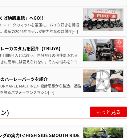
ば絶版車館」へGO!!
2ストロークのマッハを筆頭に、バイク好きを鷲掴
最新の2026年モデルが魅力的なのは間違[…]
ーカスタムを紹介【TRIJYA】
施工開始! 人とは違う、自分だけの個性あふれる
きに簡単には変えられない。そんな悩みを[…]
新のハーレーパーツを紹介
MANCE MACHINE＞ 設計思想から製造、過酷
を誇るパフォーマンスマシン[…]
ン)
もっと見る
力!＜HIGH SIDE SMOOTH RIDE