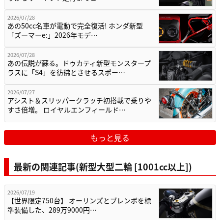
2026/07/28
あの50cc名車が電動で完全復活! ホンダ新型
「ズーマーe:」2026年モデ…
2026/07/28
あの伝説が蘇る。ドゥカティ新型モンスタープ
ラスに「S4」を彷彿とさせるスポー…
2026/07/27
アシスト＆スリッパークラッチ初搭載で乗りや
すさ倍増。 ロイヤルエンフィールド…
もっと見る
最新の関連記事(新型大型二輪 [1001cc以上])
2026/07/19
【世界限定750台】 オーリンズとブレンボを標
準装備した、289万9000円…