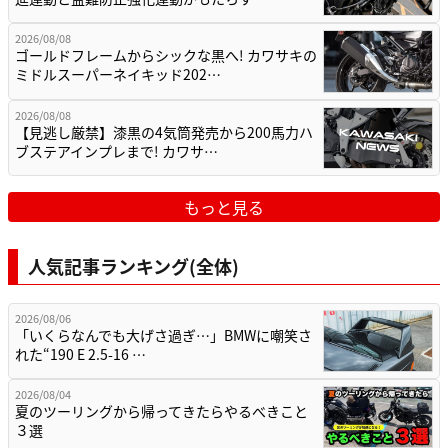
2026/08/08
ゴールドフレームからシックな黒へ! カワサキの
ミドルスーパーネイキッド202…
2026/08/08
【見逃し厳禁】漆黒の4気筒発売から200馬力ハ
ブステアインプレまで! カワサ…
もっと見る
人気記事ランキング(全体)
2026/08/06
「いくらなんでも大げさ過ぎ…」BMWに嘲笑さ
れた“190 E 2.5-16 …
2026/08/04
夏のツーリングから帰ってきたらやるべきこと
３選