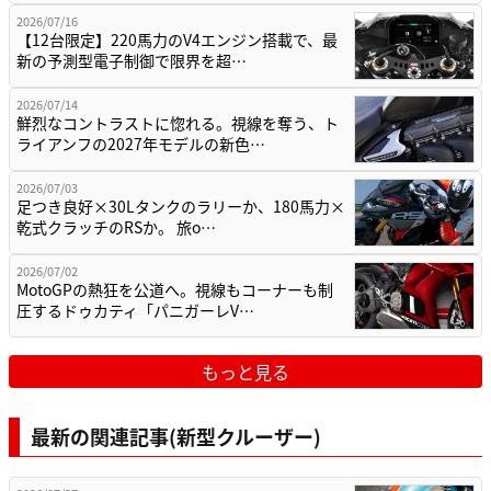
2026/07/16
【12台限定】220馬力のV4エンジン搭載で、最
新の予測型電子制御で限界を超…
2026/07/14
鮮烈なコントラストに惚れる。視線を奪う、ト
ライアンフの2027年モデルの新色…
2026/07/03
足つき良好×30Lタンクのラリーか、180馬力×
乾式クラッチのRSか。 旅o…
2026/07/02
MotoGPの熱狂を公道へ。視線もコーナーも制
圧するドゥカティ「パニガーレV…
もっと見る
最新の関連記事(新型クルーザー)