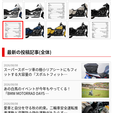
最新の投稿記事(全体)
2026/08/08
スーパースポーツ車の極小リアシートにもフィ
ットする大容量の『スポルトフィット…
2026/08/08
あの白馬のイベントが今年もやってくる！
「BMW MOTORRAD DAYS …
2026/08/08
愛車と自分を守る秋の約束。二輪車安全運転推
進運動と盗難防止強化運動がもたらす…