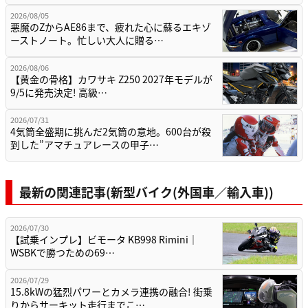
2026/08/05
悪魔のZからAE86まで、疲れた心に蘇るエキゾ
ーストノート。忙しい大人に贈る…
2026/08/06
【黄金の骨格】カワサキ Z250 2027年モデルが
9/5に発売決定! 高級…
2026/07/31
4気筒全盛期に挑んだ2気筒の意地。600台が殺
到した”アマチュアレースの甲子…
最新の関連記事(新型バイク(外国車／輸入車))
2026/07/30
【試乗インプレ】ビモータ KB998 Rimini｜
WSBKで勝つための69…
2026/07/29
15.8kWの猛烈パワーとカメラ連携の融合! 街乗
りからサーキット走行までこ…