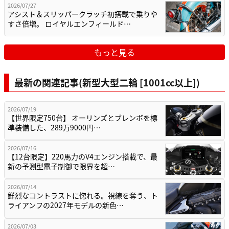
2026/07/27
アシスト＆スリッパークラッチ初搭載で乗りや
すさ倍増。 ロイヤルエンフィールド…
もっと見る
最新の関連記事(新型大型二輪 [1001cc以上])
2026/07/19
【世界限定750台】 オーリンズとブレンボを標
準装備した、289万9000円…
2026/07/16
【12台限定】220馬力のV4エンジン搭載で、最
新の予測型電子制御で限界を超…
2026/07/14
鮮烈なコントラストに惚れる。視線を奪う、ト
ライアンフの2027年モデルの新色…
2026/07/03