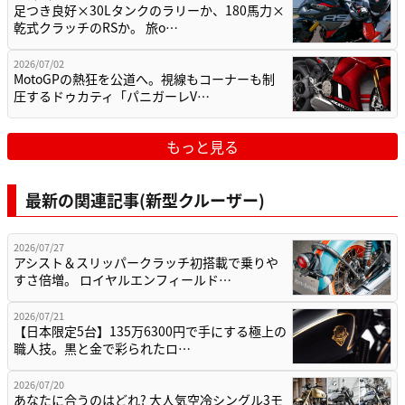
足つき良好×30Lタンクのラリーか、180馬力×
乾式クラッチのRSか。 旅o…
2026/07/02
MotoGPの熱狂を公道へ。視線もコーナーも制
圧するドゥカティ「パニガーレV…
もっと見る
最新の関連記事(新型クルーザー)
2026/07/27
アシスト＆スリッパークラッチ初搭載で乗りや
すさ倍増。 ロイヤルエンフィールド…
2026/07/21
【日本限定5台】135万6300円で手にする極上の
職人技。黒と金で彩られたロ…
2026/07/20
あなたに合うのはどれ? 大人気空冷シングル3モ