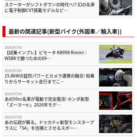
スクーターがシフトダウンの時代へ!? 幻の名車
に電子制御CVT搭載モデルなど…
最新の関連記事(新型バイク(外国車／輸入車))
2026/07/30
【試乗インプレ】ビモータ KB998 Rimini｜
WSBKで勝つための69…
2026/07/29
15.8kWの猛烈パワーとカメラ連携の融合! 街乗
りからサーキット走行までこ…
2026/07/28
あの50cc名車が電動で完全復活! ホンダ新型
「ズーマーe:」2026年モデ…
2026/07/28
あの伝説が蘇る。ドゥカティ新型モンスタープ
ラスに「S4」を彷彿とさせるスポー…