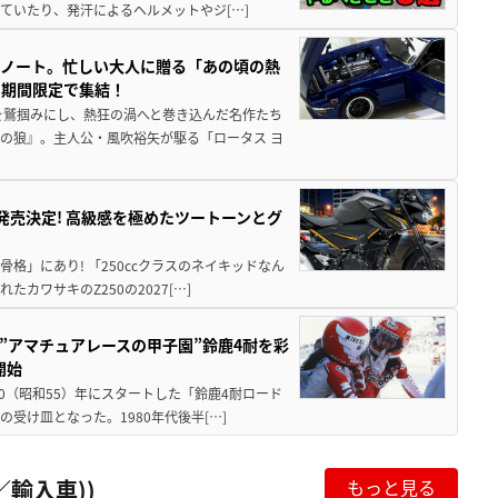
ていたり、発汗によるヘルメットやジ[…]
トノート。忙しい大人に贈る「あの頃の熱
に期間限定で集結！
を鷲掴みにし、熱狂の渦へと巻き込んだ名作たち
の狼』。主人公・風吹裕矢が駆る「ロータス ヨ
5に発売決定! 高級感を極めたツートーンとグ
骨格」にあり! 「250ccクラスのネイキッドなん
ワサキのZ250の2027[…]
た”アマチュアレースの甲子園”鈴鹿4耐を彩
開始
80（昭和55）年にスタートした「鈴鹿4耐ロード
受け皿となった。1980年代後半[…]
輸入車))
もっと見る