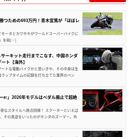
BKで勝つための693万円！青木宣篤が「ほぼレ
 ビモータとカワサキがワールドスーパーバイクに
)」を結[…]
からサーキット走行までこなす、中国ホンダ
デート【海外】
マートな電動バイクかと思いきや、その中身は生
二輪ラップタイムの記録を打ち立てた業界のベン
ーe:」2026年モデルはペダル廃止で超絶
骨なスタイルへ原点回帰！ スクーターといえば
が、その真逆をいったのがホンダのズーマー。外