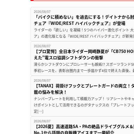
2026/08/07
「バイクに積めない」を過去にする！デイトナから
チェア『WIDE/REST ハイバックチェア』が登場
ライダーの「欲しい」を凝縮！5つのハイパー進化ポイント 大ヒ
ア」の進化版となる『WIDE/REST ハイバックチェア』が新
2026/08/07
【プロ驚愕】全日本ライダー岡崎静夏が「CB750 HORNE
えた”電スロ協調シフトダウンの衝撃
滑らかシフトダウンにプロレーサーも嫉妬!? スポーツランド
季初レースを、表彰台圏内まで一歩届かず4位で終えた直後、最新モデ
2026/08/07
【TANAX】荷掛けフックとプレートガードの両立
載の悩みを解決！
ナンバープレートを利用して積載力アップ！ リアシートやキ
けポイントとして活用できるのがタナックスの「プレートフ
定[…]
2026/08/07
【2026夏】高速道路SA・PAの絶品ドライブグル
No.1から話題の自販機アイスまで一挙紹介