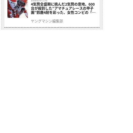
4気筒全盛期に挑んだ2気筒の意地。600
台が殺到した”アマチュアレースの甲子
園”鈴鹿4耐を彩った、女性コンビの「ス
ズキGSX400E」が特別展示開始
ヤングマシン編集部