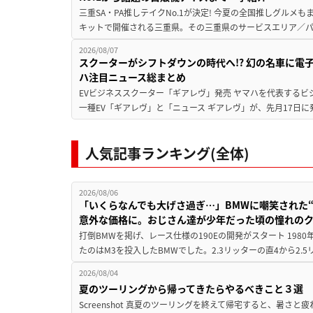
三重SA・PA推しテイクNo.1が決定! 今夏の全国推しグルメ
キットで開催される三重県。その三重県のサービスエリア／パ
2026/08/07
スクーターがシフトダウンの時代へ!? 幻の名車に電
ハ注目ニュース総まとめ
EVビジネススクーター「ギアレヴ」発売 ヤマハを代表するビ
一種EV「ギアレヴ」と「ニュース ギアレヴ」が、先月17日に
人気記事ランキング(全体)
2026/08/06
「いくらなんでも大げさ過ぎ…」BMWに嘲笑された“190
意外な価格に。おじさん達が少年だった頃の憧れの
打倒BMWを掲げ、レース仕様の190Eの開発がスタート 19
たのはM3を投入したBMWでした。2.3リッターの直4から2.
2026/08/04
夏のツーリングから帰ってきたらやるべきこと３選
Screenshot 真夏のツーリングを終えて帰宅すると、暑さ