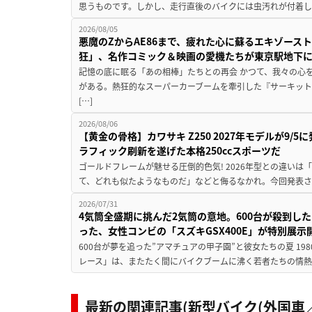
思うものです。しかし、走行直後のバイクには虫汚れが付着し
2026/08/05
悪魔のZからAE86まで、疲れた心に蘇るエキゾース
狂」、名作コミック＆映画の愛機たちが東京駅地下
記憶の底に眠る「あの相棒」たちとの再会 かつて、我々の心
がある。熱狂的なスーパーカーブームを牽引した『サーキット
[…]
2026/08/06
【黄金の骨格】カワサキ Z250 2027年モデルが9/
ラフィック刷新を遂げた本格250ccスポーツだ
ゴールドフレームが魅せる圧倒的色気! 2026年型との違いは「
て、どれも似たようなものだ」などと侮るなかれ。今回発表されたカ
2026/07/31
4気筒全盛期に挑んだ2気筒の意地。600台が殺到し
った、女性コンビの「スズキGSX400E」が特別展示
600台が夢を追った”アマチュアの甲子園”と彼女たちの夏 19
レース」は、またたく間にバイクブームに沸く若者たちの情熱の
最新の関連記事(新型バイク(外国車／