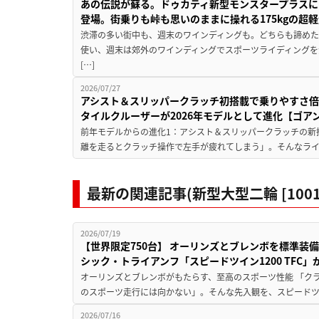
あの伝説が蘇る。ドゥカティ新型モンスタープラスに
登場。街乗りも峠も思いのままに操れる175kgの超軽
渋滞の多い街中も、週末のワインディングも。どちらも諦めた
使い、週末は郊外のワインディングでスポーツライディングを
[…]
2026/07/27
アシスト＆スリッパークラッチ初搭載で乗りやすさ倍
タイルクルーザーが2026年モデルとして進化【ゴアン
前年モデルからの進化1：アシスト＆スリッパークラッチの新
離を走るとクラッチ操作で左手が疲れてしまう」。そんなライダ
最新の関連記事(新型大型二輪 [1001
2026/07/19
【世界限定750台】 オーリンズとブレンボを標準装備
シック・トライアンフ「スピードツイン1200 TFC」
オーリンズとブレンボがもたらす、至高のスポーツ性能 「ク
のスポーツ走行には向かない」。そんな先入観を、スピードツイン
2026/07/16