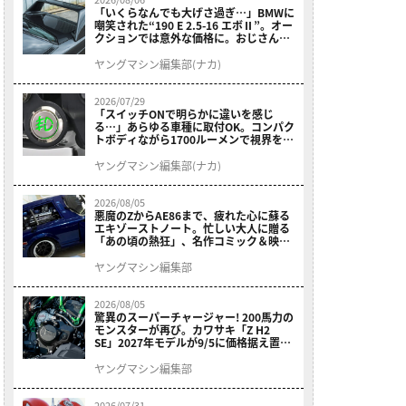
「いくらなんでも大げさ過ぎ…」BMWに
嘲笑された“190 E 2.5-16 エボⅡ”。オー
クションでは意外な価格に。おじさん達
が少年だった頃の憧れのクルマを深堀り
ヤングマシン編集部(ナカ)
2026/07/29
「スイッチONで明らかに違いを感じ
る…」あらゆる車種に取付OK。コンパク
トボディながら1700ルーメンで視界を確
保する［デイトナ・LEDフォグランプユ
ニット プレシャスレイ スモール］
ヤングマシン編集部(ナカ)
2026/08/05
悪魔のZからAE86まで、疲れた心に蘇る
エキゾーストノート。忙しい大人に贈る
「あの頃の熱狂」、名作コミック＆映画
の愛機たちが東京駅地下に期間限定で集
結！
ヤングマシン編集部
2026/08/05
驚異のスーパーチャージャー! 200馬力の
モンスターが再び。カワサキ「Z H2
SE」2027年モデルが9/5に価格据え置き
で発売
ヤングマシン編集部
2026/07/31