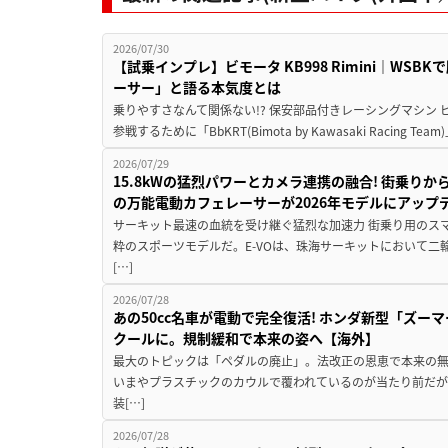
2026/07/30
【試乗インプレ】ビモータ KB998 Rimini｜WS
ーサー」と語る本気度とは
乗りやすさなんて関係ない!? 保安部品付きレーシングマシン
参戦するために「BbKRT(Bimota by Kawasaki Racing Team
2026/07/29
15.8kWの猛烈パワーとカメラ連携の融合! 街乗り
の万能電動カフェレーサーが2026年モデルにアップ
サーキット最速の血統を受け継ぐ猛烈な加速力 街乗り用のス
粋のスポーツモデルだ。E-VOは、珠海サーキットにおいて
[…]
2026/07/28
あの50cc名車が電動で完全復活! ホンダ新型「ズーマ
クールに。規制緩和で本来の姿へ【海外】
最大のトピックは「ペダルの廃止」。法改正の恩恵で本来の無
いまやプラスチックのカウルで覆われているのが当たり前だ
装[…]
2026/07/28