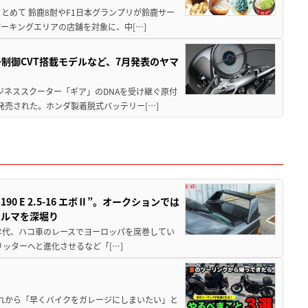
もまとめて 鈴鹿8耐やF1日本グランプリが鈴鹿サー
ーキングエリアの店舗を対象に、中[…]
子制御CVT搭載モデルなど、7月発表のヤマ
ジネススクーター「ギア」のDNAを受け継ぐ原付
発売された。ホンダ製着脱式バッテリー[…]
 E 2.5-16 エボⅡ”。オークションでは
クルマを深堀り
80年代、ハコ車のレースでヨーロッパを席巻してい
5リッターへと進化させるなど「[…]
と疲れから「早くバイクをガレージにしまいたい」と