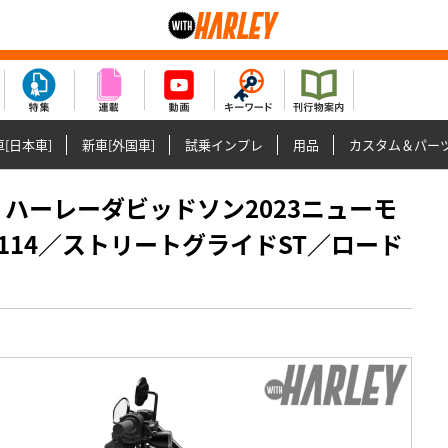
[日本車]
新車[外国車]
試乗インプレ
用品
カスタム＆パー
紹介】ハーレーダビッドソン2023ニューモ
14／ストリートグライドST／ロード