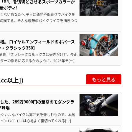
「S4」を彷彿とさせるスポーツカラーが
量ボディ!
くないあなたへ 平日は通勤や街乗りでバイクを
満喫する。そんな理想のバイクライフを描きつつ
増。 ロイヤルエンフィールドのボバース
・クラシック350】
搭載 「クラシックなルックスは好きだけど、長距
ーの悩みに応えるかのように、2026年モ[…]
cc以上])
もっと見る
した、289万9000円の至高のモダンクラ
が登場
ラシカルなバイクは雰囲気を楽しむもので、本気
1200 TFCは心地よく裏切ってくれる[…]