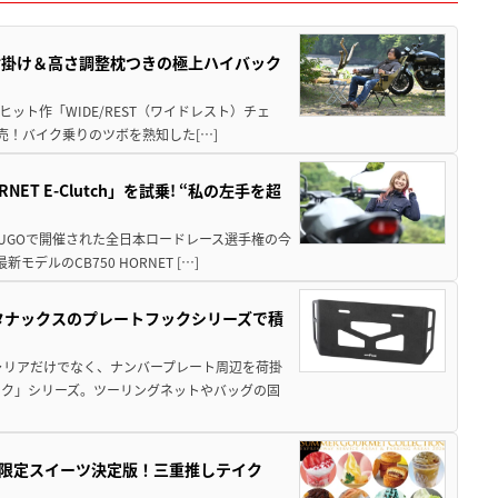
肘掛け＆高さ調整枕つきの極上ハイバック
ット作「WIDE/REST（ワイドレスト）チェ
発売！バイク乗りのツボを熟知した[…]
T E-Clutch」を試乗! “私の左手を超
SUGOで開催された全日本ロードレース選手権の今
ルのCB750 HORNET […]
！タナックスのプレートフックシリーズで積
ャリアだけでなく、ナンバープレート周辺を荷掛
ック」シリーズ。ツーリングネットやバッグの固
メ＆限定スイーツ決定版！三重推しテイク