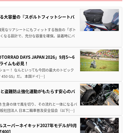
る大容量の『スポルトフィットシートバ
細見なリアシートにもフィットする独自の「ボト
広くなる設計で、充分な容量を確保。装着時にバ
AD DAYS JAPAN 2026」9月5〜6
クライムも必見！
解体ショー！ なんといっても今回の最大のトピック
0 GS」だ。 本国ドイ[…]
動と盗難防止強化運動がもたらす安心のバ
動 生身の体で風を切り、その流れと一体になるバ
社団法人 日本二輪車普及安全協会（以下[…]
ルスーパーネイキッド2027年モデルが9月
400】