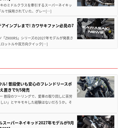
ワサキのミドルクラスを牽引するスーパーネイキッ
モデルで採用されていた、グレー[…]
テアインプレまで! カワサキファン必見の7
ツ「Z900RS」シリーズの2027年モデルが発表さ
ロットルや双方向クイック[…]
ウル! 普段使いも安心のフレンドリースポ
え置きで9/5発売
ー 普段のツーリングで、愛車の取り回しに苦労
ほしい」とヤキモキした経験はないだろうか。そ
ルスーパーネイキッド2027年モデルが9月