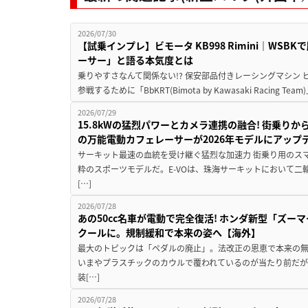
2026/07/30
【試乗インプレ】ビモータ KB998 Rimini｜WS
ーサー」と語る本気度とは
乗りやすさなんて関係ない!? 保安部品付きレーシングマシン
参戦するために「BbKRT(Bimota by Kawasaki Racing Team
2026/07/29
15.8kWの猛烈パワーとカメラ連携の融合! 街乗り
の万能電動カフェレーサーが2026年モデルにアップ
サーキット最速の血統を受け継ぐ猛烈な加速力 街乗り用のス
粋のスポーツモデルだ。E-VOは、珠海サーキットにおいて
[…]
2026/07/28
あの50cc名車が電動で完全復活! ホンダ新型「ズーマ
クールに。規制緩和で本来の姿へ【海外】
最大のトピックは「ペダルの廃止」。法改正の恩恵で本来の無
いまやプラスチックのカウルで覆われているのが当たり前だ
装[…]
2026/07/28