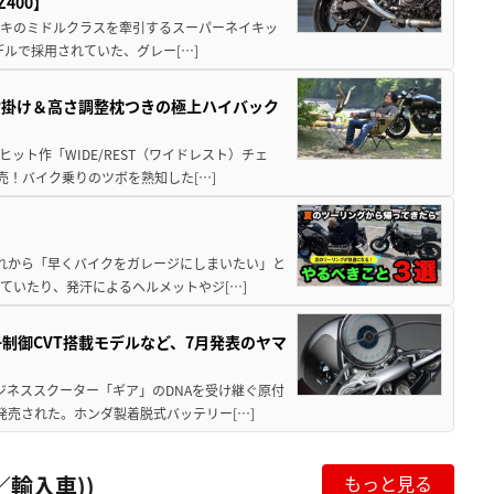
400】
ワサキのミドルクラスを牽引するスーパーネイキッ
モデルで採用されていた、グレー[…]
肘掛け＆高さ調整枕つきの極上ハイバック
ット作「WIDE/REST（ワイドレスト）チェ
発売！バイク乗りのツボを熟知した[…]
と疲れから「早くバイクをガレージにしまいたい」と
ていたり、発汗によるヘルメットやジ[…]
子制御CVT搭載モデルなど、7月発表のヤマ
ジネススクーター「ギア」のDNAを受け継ぐ原付
発売された。ホンダ製着脱式バッテリー[…]
輸入車))
もっと見る