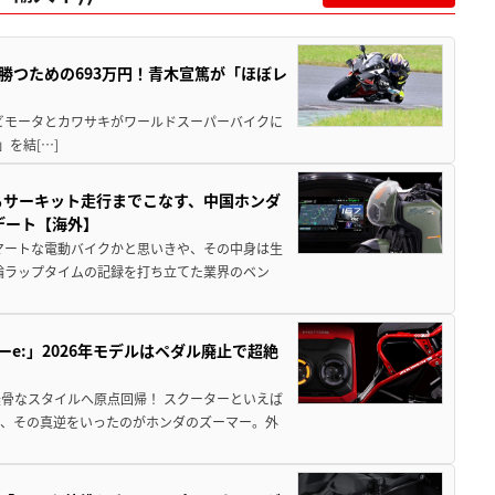
BKで勝つための693万円！青木宣篤が「ほぼレ
 ビモータとカワサキがワールドスーパーバイクに
)」を結[…]
からサーキット走行までこなす、中国ホンダ
デート【海外】
マートな電動バイクかと思いきや、その中身は生
二輪ラップタイムの記録を打ち立てた業界のベン
ーe:」2026年モデルはペダル廃止で超絶
骨なスタイルへ原点回帰！ スクーターといえば
が、その真逆をいったのがホンダのズーマー。外