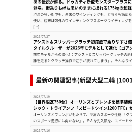
あの伝説が蘇る。ドゥカティ新型モンスタープラスに
登場。街乗りも峠も思いのままに操れる175kgの超軽
渋滞の多い街中も、週末のワインディングも。どちらも諦めた
使い、週末は郊外のワインディングでスポーツライディングを
[…]
2026/07/27
アシスト＆スリッパークラッチ初搭載で乗りやすさ倍
タイルクルーザーが2026年モデルとして進化【ゴアン
前年モデルからの進化1：アシスト＆スリッパークラッチの新
離を走るとクラッチ操作で左手が疲れてしまう」。そんなライダ
最新の関連記事(新型大型二輪 [1001
2026/07/19
【世界限定750台】 オーリンズとブレンボを標準装備
シック・トライアンフ「スピードツイン1200 TFC」
オーリンズとブレンボがもたらす、至高のスポーツ性能 「ク
のスポーツ走行には向かない」。そんな先入観を、スピードツイン
2026/07/16