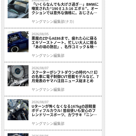
「いくらなんでも大げさ過ぎ…」BMWに
嘲笑された“190 E 2.5-16 エボⅡ”。オー
クションでは意外な価格に。おじさん達
が少年だった頃の憧れのクルマを深堀り
ヤングマシン編集部(ナカ)
2026/08/05
悪魔のZからAE86まで、疲れた心に蘇る
エキゾーストノート。忙しい大人に贈る
「あの頃の熱狂」、名作コミック＆映画
の愛機たちが東京駅地下に期間限定で集
結！
ヤングマシン編集部
2026/08/07
スクーターがシフトダウンの時代へ!? 幻
の名車に電子制御CVT搭載モデルなど、7
月発表のヤマハ注目ニュース総まとめ
ヤングマシン編集部
2026/08/07
Uターンが怖くなくなる167kgの超軽量
ボディフルカウル! 普段使いも安心のフ
レンドリースポーツ、カワサキ「ニンジ
ャ400」2027モデルが価格据え置きで
9/5発売
ヤングマシン編集部
2026/08/06