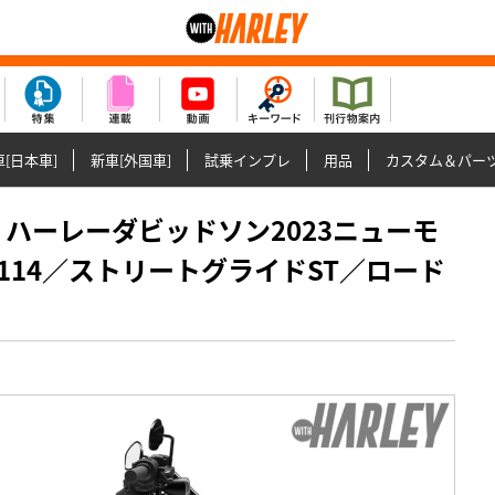
[日本車]
新車[外国車]
試乗インプレ
用品
カスタム＆パー
紹介】ハーレーダビッドソン2023ニューモ
14／ストリートグライドST／ロード