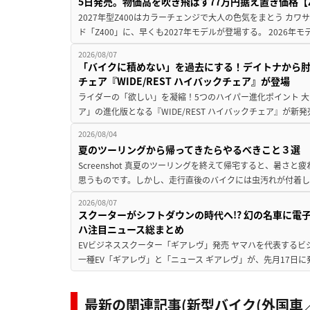
5日発売。物価高を吹き飛ばす77万円据え置き価格【Z
2027年型Z400はカラーチェンジで大人の色気をまとう カ
ド「Z400」に、早くも2027年モデルが登場する。 2026年
2026/08/07
「バイクに積めない」を過去にする！デイトナから
チェア『WIDE/REST ハイバックチェア』が登場
ライダーの「欲しい」を凝縮！5つのハイパー進化ポイント 大ヒ
ア」の進化版となる『WIDE/REST ハイバックチェア』が新
2026/08/04
夏のツーリングから帰ってきたらやるべきこと３選
Screenshot 真夏のツーリングを終えて帰宅すると、暑さ
思うものです。しかし、走行直後のバイクには虫汚れが付着し
2026/08/07
スクーターがシフトダウンの時代へ!? 幻の名車に電
ハ注目ニュース総まとめ
EVビジネススクーター「ギアレヴ」発売 ヤマハを代表するビ
一種EV「ギアレヴ」と「ニュース ギアレヴ」が、先月17日に
最新の関連記事(新型バイク(外国車／