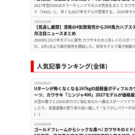
2027年型Z400はカラーチェンジで大人の色気をまとう カ
ド「Z400」に、早くも2027年モデルが登場する。 2026年
2026/08/08
【見逃し厳禁】漆黒の4気筒発売から200馬力ハブス
月注目ニュースまとめ
Z900RS 2027年モデルに新色 カワサキの大人気レトロスポー
れ、8月1日より順次発売を開始した。前年モデルで電子制御ス
人気記事ランキング(全体)
2026/08/07
Uターンが怖くなくなる167kgの超軽量ボディフルカ
ーツ、カワサキ「ニンジャ400」2027モデルが価格据
大型の重さと250の非力さに悩むあなたへ贈るスポーツツアラ
したり、高速道路の登り坂や追い越しで「もう少しパワーが
[…]
2026/08/08
ゴールドフレームからシックな黒へ! カワサキのミド