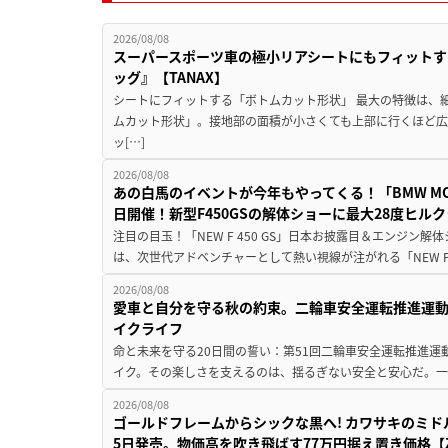
2026/08/08
スーパースポーツ車の極小リアシートにもフィットす
ッグ』【TANAX】
シートにフィットする「ボトムカット形状」 最大の特徴は、
ムカット形状」。接地部の面積が小さくても上部に行くほど
ッ[…]
2026/08/08
あの白馬のイベントが今年もやってくる！「BMW MOTORR
日開催！新型F450GSの解体ショーに最大28度ヒル
注目の目玉！「NEW F 450 GS」日本お披露目＆エンジン
は、次世代アドベンチャーとして熱い視線が注がれる「NEW F 45
2026/08/08
愛車と自分を守る秋の約束。二輪車安全運転推進運
イクライフ
命と未来を守る20日間の誓い：第51回二輪車安全運転推進運
イク。その楽しさを支えるのは、揺るぎない安全と安心だ。一般
2026/08/08
ゴールドフレームからシックな黒へ! カワサキのミド
5日発売。物価高を吹き飛ばす77万円据え置き価格【Z