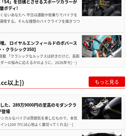
「S4」を彷彿とさせるスポーツカラーが
量ボディ!
くないあなたへ 平日は通勤や街乗りでバイクを
満喫する。そんな理想のバイクライフを描きつつ
増。 ロイヤルエンフィールドのボバース
・クラシック350】
搭載 「クラシックなルックスは好きだけど、長距
ーの悩みに応えるかのように、2026年モ[…]
cc以上])
もっと見る
した、289万9000円の至高のモダンクラ
が登場
ラシカルなバイクは雰囲気を楽しむもので、本気
1200 TFCは心地よく裏切ってくれる[…]