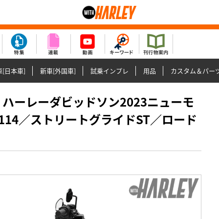
[日本車]
新車[外国車]
試乗インプレ
用品
カスタム＆パー
紹介】ハーレーダビッドソン2023ニューモ
14／ストリートグライドST／ロード