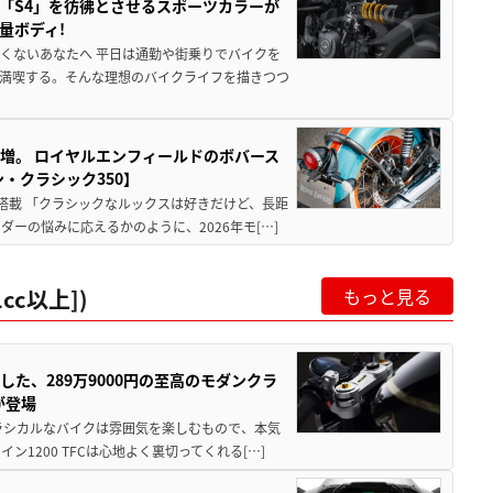
「S4」を彷彿とさせるスポーツカラーが
量ボディ!
くないあなたへ 平日は通勤や街乗りでバイクを
満喫する。そんな理想のバイクライフを描きつつ
増。 ロイヤルエンフィールドのボバース
・クラシック350】
搭載 「クラシックなルックスは好きだけど、長距
ーの悩みに応えるかのように、2026年モ[…]
cc以上])
もっと見る
した、289万9000円の至高のモダンクラ
が登場
ラシカルなバイクは雰囲気を楽しむもので、本気
1200 TFCは心地よく裏切ってくれる[…]