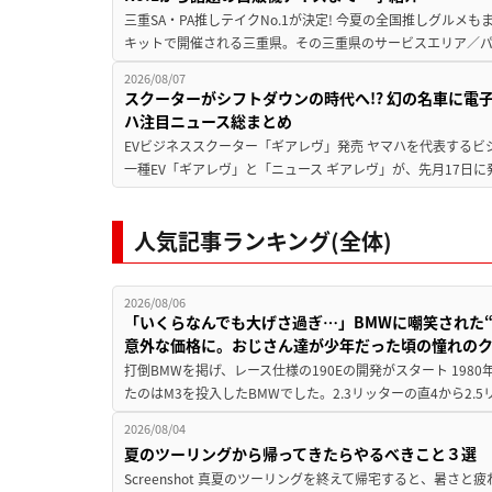
三重SA・PA推しテイクNo.1が決定! 今夏の全国推しグルメ
キットで開催される三重県。その三重県のサービスエリア／パ
2026/08/07
スクーターがシフトダウンの時代へ!? 幻の名車に電
ハ注目ニュース総まとめ
EVビジネススクーター「ギアレヴ」発売 ヤマハを代表するビ
一種EV「ギアレヴ」と「ニュース ギアレヴ」が、先月17日に
人気記事ランキング(全体)
2026/08/06
「いくらなんでも大げさ過ぎ…」BMWに嘲笑された“190
意外な価格に。おじさん達が少年だった頃の憧れの
打倒BMWを掲げ、レース仕様の190Eの開発がスタート 19
たのはM3を投入したBMWでした。2.3リッターの直4から2.
2026/08/04
夏のツーリングから帰ってきたらやるべきこと３選
Screenshot 真夏のツーリングを終えて帰宅すると、暑さ