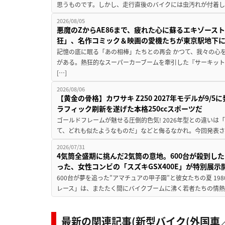
思うものです。しかし、走行直後のバイクには虫汚れが付着し
2026/08/05
悪魔のZからAE86まで、疲れた心に蘇るエキゾース
狂」、名作コミック＆映画の愛機たちが東京駅地下
記憶の底に眠る「あの相棒」たちとの再会 かつて、我々の心
がある。熱狂的なスーパーカーブームを牽引した『サーキット
[…]
2026/08/06
【黄金の骨格】カワサキ Z250 2027年モデルが9/
ラフィック刷新を遂げた本格250ccスポーツだ
ゴールドフレームが魅せる圧倒的色気! 2026年型との違いは「
て、どれも似たようなものだ」などと侮るなかれ。今回発表されたカ
2026/07/31
4気筒全盛期に挑んだ2気筒の意地。600台が殺到し
った、女性コンビの「スズキGSX400E」が特別展示
600台が夢を追った”アマチュアの甲子園”と彼女たちの夏 19
レース」は、またたく間にバイクブームに沸く若者たちの情熱の
最新の関連記事(新型バイク(外国車／