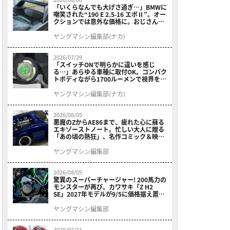
「いくらなんでも大げさ過ぎ…」BMWに
嘲笑された“190 E 2.5-16 エボⅡ”。オー
クションでは意外な価格に。おじさん達
が少年だった頃の憧れのクルマを深堀り
ヤングマシン編集部(ナカ)
2026/07/29
「スイッチONで明らかに違いを感じ
る…」あらゆる車種に取付OK。コンパク
トボディながら1700ルーメンで視界を確
保する［デイトナ・LEDフォグランプユ
ニット プレシャスレイ スモール］
ヤングマシン編集部(ナカ)
2026/08/05
悪魔のZからAE86まで、疲れた心に蘇る
エキゾーストノート。忙しい大人に贈る
「あの頃の熱狂」、名作コミック＆映画
の愛機たちが東京駅地下に期間限定で集
結！
ヤングマシン編集部
2026/08/05
驚異のスーパーチャージャー! 200馬力の
モンスターが再び。カワサキ「Z H2
SE」2027年モデルが9/5に価格据え置き
で発売
ヤングマシン編集部
2026/07/31