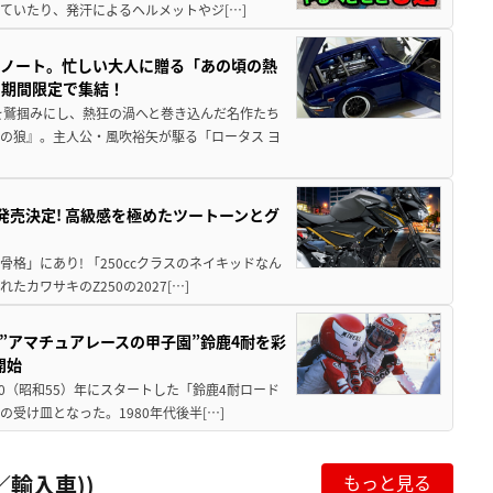
ていたり、発汗によるヘルメットやジ[…]
トノート。忙しい大人に贈る「あの頃の熱
に期間限定で集結！
を鷲掴みにし、熱狂の渦へと巻き込んだ名作たち
の狼』。主人公・風吹裕矢が駆る「ロータス ヨ
5に発売決定! 高級感を極めたツートーンとグ
骨格」にあり! 「250ccクラスのネイキッドなん
ワサキのZ250の2027[…]
た”アマチュアレースの甲子園”鈴鹿4耐を彩
開始
80（昭和55）年にスタートした「鈴鹿4耐ロード
受け皿となった。1980年代後半[…]
輸入車))
もっと見る