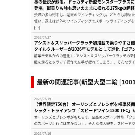
あの伝説が蘇る。ドゥカティ新型モンスタープラスに
登場。街乗りも峠も思いのままに操れる175kgの超軽
渋滞の多い街中も、週末のワインディングも。どちらも諦めた
使い、週末は郊外のワインディングでスポーツライディングを
[…]
2026/07/27
アシスト＆スリッパークラッチ初搭載で乗りやすさ倍
タイルクルーザーが2026年モデルとして進化【ゴアン
前年モデルからの進化1：アシスト＆スリッパークラッチの新
離を走るとクラッチ操作で左手が疲れてしまう」。そんなライダ
最新の関連記事(新型大型二輪 [1001
2026/07/19
【世界限定750台】 オーリンズとブレンボを標準装備
シック・トライアンフ「スピードツイン1200 TFC」
オーリンズとブレンボがもたらす、至高のスポーツ性能 「ク
のスポーツ走行には向かない」。そんな先入観を、スピードツイン
2026/07/16