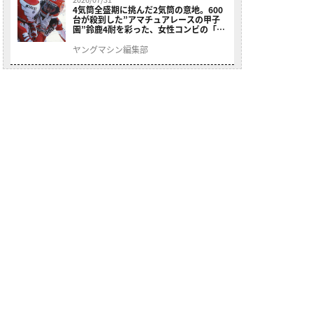
4気筒全盛期に挑んだ2気筒の意地。600
台が殺到した”アマチュアレースの甲子
園”鈴鹿4耐を彩った、女性コンビの「ス
ズキGSX400E」が特別展示開始
ヤングマシン編集部