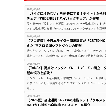
2026/08/07
「バイクに積めない」を過去にする！デイトナから
チェア『WIDE/REST ハイバックチェア』が登場
ライダーの「欲しい」を凝縮！5つのハイパー進化ポイント 大ヒ
ア」の進化版となる『WIDE/REST ハイバックチェア』が新
2026/08/07
【プロ驚愕】全日本ライダー岡崎静夏が「CB750 HORNE
えた”電スロ協調シフトダウンの衝撃
滑らかシフトダウンにプロレーサーも嫉妬!? スポーツランド
季初レースを、表彰台圏内まで一歩届かず4位で終えた直後、最新モデ
2026/08/07
【TANAX】荷掛けフックとプレートガードの両立
載の悩みを解決！
ナンバープレートを利用して積載力アップ！ リアシートやキ
けポイントとして活用できるのがタナックスの「プレートフ
定[…]
2026/08/07
【2026夏】高速道路SA・PAの絶品ドライブグル
No.1から話題の自販機アイスまで一挙紹介