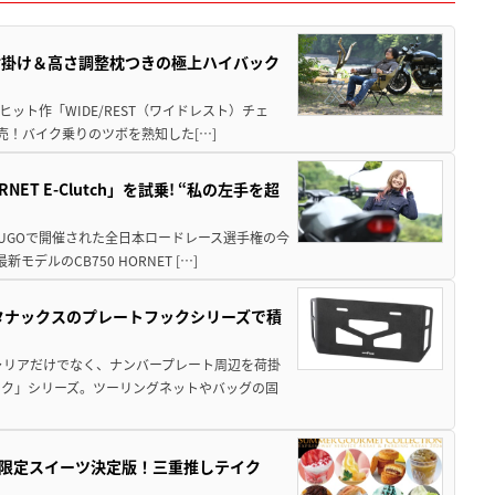
肘掛け＆高さ調整枕つきの極上ハイバック
ット作「WIDE/REST（ワイドレスト）チェ
発売！バイク乗りのツボを熟知した[…]
T E-Clutch」を試乗! “私の左手を超
SUGOで開催された全日本ロードレース選手権の今
ルのCB750 HORNET […]
！タナックスのプレートフックシリーズで積
ャリアだけでなく、ナンバープレート周辺を荷掛
ック」シリーズ。ツーリングネットやバッグの固
メ＆限定スイーツ決定版！三重推しテイク