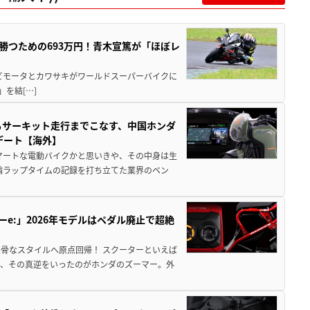
BKで勝つための693万円！青木宣篤が「ほぼレ
 ビモータとカワサキがワールドスーパーバイクに
)」を結[…]
からサーキット走行までこなす、中国ホンダ
デート【海外】
マートな電動バイクかと思いきや、その中身は生
二輪ラップタイムの記録を打ち立てた業界のベン
ーe:」2026年モデルはペダル廃止で超絶
骨なスタイルへ原点回帰！ スクーターといえば
が、その真逆をいったのがホンダのズーマー。外