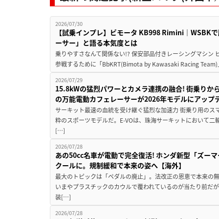
2026/07/30
【試乗インプレ】ビモータ KB998 Rimini｜WS
ーサー」と語る本気度とは
乗りやすさなんて関係ない!? 保安部品付きレーシングマシン
参戦するために「BbKRT(Bimota by Kawasaki Racing Team
2026/07/29
15.8kWの猛烈パワーとカメラ連携の融合! 街乗り
の万能電動カフェレーサーが2026年モデルにアップ
サーキット最速の血統を受け継ぐ猛烈な加速力 街乗り用のス
粋のスポーツモデルだ。E-VOは、珠海サーキットにおいて
[…]
2026/07/28
あの50cc名車が電動で完全復活! ホンダ新型「ズーマ
クールに。規制緩和で本来の姿へ【海外】
最大のトピックは「ペダルの廃止」。法改正の恩恵で本来の無
いまやプラスチックのカウルで覆われているのが当たり前だ
装[…]
2026/07/28