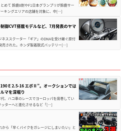
もまとめて 鈴鹿8耐やF1日本グランプリが鈴鹿サー
ーキングエリアの店舗を対象に、中[…]
子制御CVT搭載モデルなど、7月発表のヤマ
ジネススクーター「ギア」のDNAを受け継ぐ原付
発売された。ホンダ製着脱式バッテリー[…]
 E 2.5-16 エボⅡ”。オークションでは
クルマを深堀り
80年代、ハコ車のレースでヨーロッパを席巻してい
5リッターへと進化させるなど「[…]
と疲れから「早くバイクをガレージにしまいたい」と