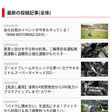
最新の投稿記事(全体)
2026/08/08
あの白馬のイベントが今年もやってくる！
「BMW MOTORRAD DAYS …
2026/08/08
愛車と自分を守る秋の約束。二輪車安全運転推
進運動と盗難防止強化運動がもたらす…
2026/08/08
ゴールドフレームからシックな黒へ! カワサキの
ミドルスーパーネイキッド202…
2026/08/08
【見逃し厳禁】漆黒の4気筒発売から200馬力ハ
ブステアインプレまで! カワサ…
2026/08/07
「バイクに積めない」を過去にする！デイトナ
から肘掛け＆高さ調整枕つきの極上ハ…