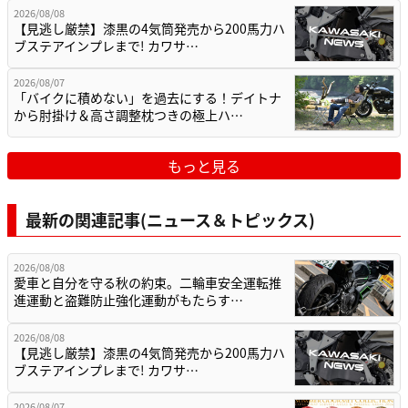
2026/08/08
【見逃し厳禁】漆黒の4気筒発売から200馬力ハ
ブステアインプレまで! カワサ…
2026/08/07
「バイクに積めない」を過去にする！デイトナ
から肘掛け＆高さ調整枕つきの極上ハ…
もっと見る
最新の関連記事(ニュース＆トピックス)
2026/08/08
愛車と自分を守る秋の約束。二輪車安全運転推
進運動と盗難防止強化運動がもたらす…
2026/08/08
【見逃し厳禁】漆黒の4気筒発売から200馬力ハ
ブステアインプレまで! カワサ…
2026/08/07