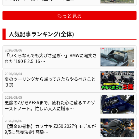
もっと見る
人気記事ランキング(全体)
2026/08/06
「いくらなんでも大げさ過ぎ…」BMWに嘲笑さ
れた“190 E 2.5-16 …
2026/08/04
夏のツーリングから帰ってきたらやるべきこと
３選
2026/08/05
悪魔のZからAE86まで、疲れた心に蘇るエキゾ
ーストノート。忙しい大人に贈る…
2026/08/06
【黄金の骨格】カワサキ Z250 2027年モデルが
9/5に発売決定! 高級…