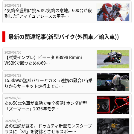
2026/07/31
4気筒全盛期に挑んだ2気筒の意地。600台が殺
到した”アマチュアレースの甲子…
最新の関連記事(新型バイク(外国車／輸入車))
2026/07/30
【試乗インプレ】ビモータ KB998 Rimini｜
WSBKで勝つための69…
2026/07/29
15.8kWの猛烈パワーとカメラ連携の融合! 街乗
りからサーキット走行までこ…
2026/07/28
あの50cc名車が電動で完全復活! ホンダ新型
「ズーマーe:」2026年モデ…
2026/07/28
あの伝説が蘇る。ドゥカティ新型モンスタープ
ラスに「S4」を彷彿とさせるスポー…