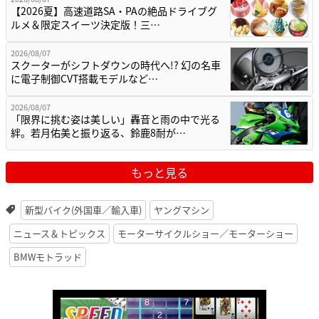
【2026夏】高速道路SA・PAの絶品ドライブグ
ルメ＆限定スイーツ決定版！三…
2026/08/07
スクーターがシフトダウンの時代へ!? 幻の名車
に電子制御CVT搭載モデルなど…
2026/08/07
「限界に挑む姿は美しい」轟音と雨の中で光る
絆。若月佑美と振り返る、鈴鹿8耐が…
もっと見る
新型バイク(外国車／輸入車)
ヤングマシン
ニュース＆トピックス
モーターサイクルショー／モーターショー
BMWモトラッド