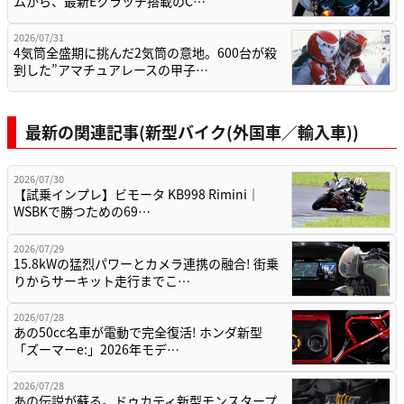
ムから、最新Eクラッチ搭載のC…
2026/07/31
4気筒全盛期に挑んだ2気筒の意地。600台が殺
到した”アマチュアレースの甲子…
最新の関連記事(新型バイク(外国車／輸入車))
2026/07/30
【試乗インプレ】ビモータ KB998 Rimini｜
WSBKで勝つための69…
2026/07/29
15.8kWの猛烈パワーとカメラ連携の融合! 街乗
りからサーキット走行までこ…
2026/07/28
あの50cc名車が電動で完全復活! ホンダ新型
「ズーマーe:」2026年モデ…
2026/07/28
あの伝説が蘇る。ドゥカティ新型モンスタープ