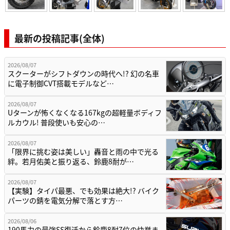
最新の投稿記事(全体)
2026/08/07
スクーターがシフトダウンの時代へ!? 幻の名車
に電子制御CVT搭載モデルなど…
2026/08/07
Uターンが怖くなくなる167kgの超軽量ボディフ
ルカウル! 普段使いも安心の…
2026/08/07
「限界に挑む姿は美しい」轟音と雨の中で光る
絆。若月佑美と振り返る、鈴鹿8耐が…
2026/08/07
【実験】タイパ最悪、でも効果は絶大!? バイク
パーツの錆を電気分解で落とす方…
2026/08/06
190馬力の最強SS復活から鈴鹿8耐7位の快挙ま