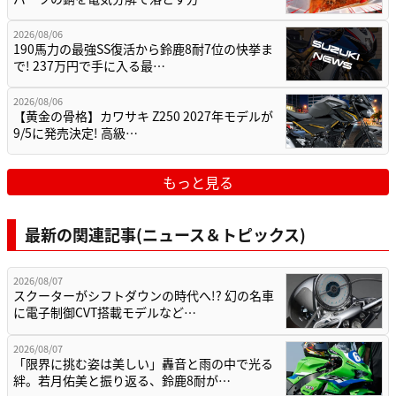
2026/08/06
190馬力の最強SS復活から鈴鹿8耐7位の快挙ま
で! 237万円で手に入る最…
2026/08/06
【黄金の骨格】カワサキ Z250 2027年モデルが
9/5に発売決定! 高級…
もっと見る
最新の関連記事(ニュース＆トピックス)
2026/08/07
スクーターがシフトダウンの時代へ!? 幻の名車
に電子制御CVT搭載モデルなど…
2026/08/07
「限界に挑む姿は美しい」轟音と雨の中で光る
絆。若月佑美と振り返る、鈴鹿8耐が…