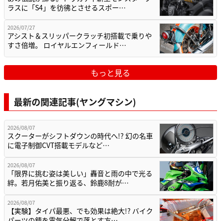
ラスに「S4」を彷彿とさせるスポー…
2026/07/27
アシスト＆スリッパークラッチ初搭載で乗りや
すさ倍増。 ロイヤルエンフィールド…
もっと見る
最新の関連記事(ヤングマシン)
2026/08/07
スクーターがシフトダウンの時代へ!? 幻の名車
に電子制御CVT搭載モデルなど…
2026/08/07
「限界に挑む姿は美しい」轟音と雨の中で光る
絆。若月佑美と振り返る、鈴鹿8耐が…
2026/08/07
【実験】タイパ最悪、でも効果は絶大!? バイク
パーツの錆を電気分解で落とす方…