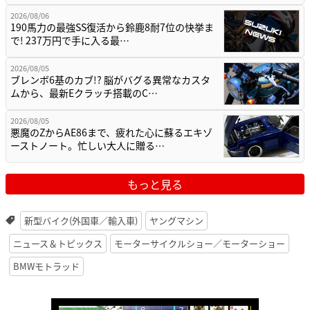
2026/08/06
190馬力の最強SS復活から鈴鹿8耐7位の快挙ま
で! 237万円で手に入る最…
2026/08/05
ブレンボ6基のカブ!? 脳がバグる異常なカスタ
ムから、最新Eクラッチ搭載のC…
2026/08/05
悪魔のZからAE86まで、疲れた心に蘇るエキゾ
ーストノート。忙しい大人に贈る…
もっと見る
新型バイク(外国車／輸入車)
ヤングマシン
ニュース＆トピックス
モーターサイクルショー／モーターショー
BMWモトラッド