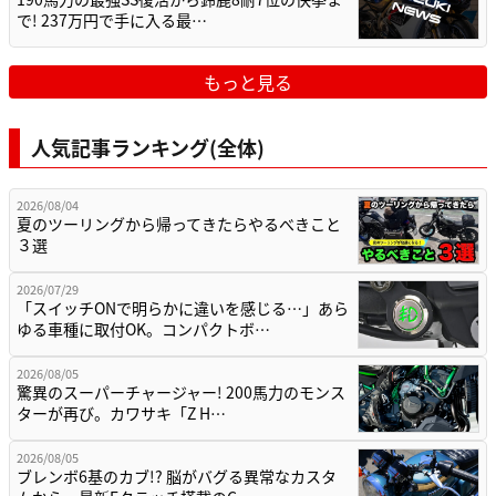
で! 237万円で手に入る最…
もっと見る
人気記事ランキング(全体)
2026/08/04
夏のツーリングから帰ってきたらやるべきこと
３選
2026/07/29
「スイッチONで明らかに違いを感じる…」あら
ゆる車種に取付OK。コンパクトボ…
2026/08/05
驚異のスーパーチャージャー! 200馬力のモンス
ターが再び。カワサキ「Z H…
2026/08/05
ブレンボ6基のカブ!? 脳がバグる異常なカスタ