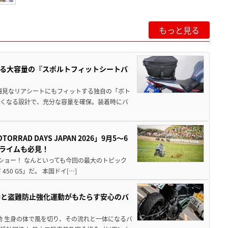
もっと見る
る大容量の『スポルトフィットシートバ
細見なリアシートにもフィットする独自の「ボト
広くなる設計で、充分な容量を確保。装着時にバ
AD DAYS JAPAN 2026」9月5〜6
クライムも必見！
解体ショー！ なんといっても今回の最大のトピック
0 GS」だ。 本国ドイ[…]
動と盗難防止強化運動がもたらす安心のバ
動 生身の体で風を切り、その流れと一体になるバ