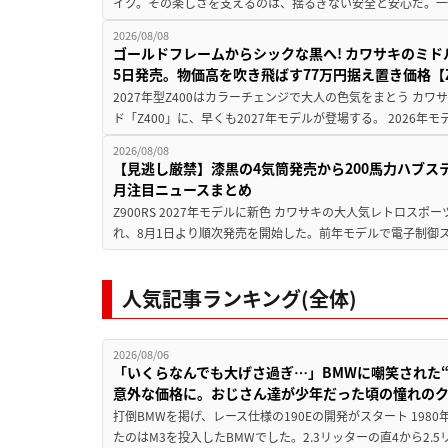
イク。その楽しさを支えるのは、揺るぎない安全と安心だ。一般
2026/08/08
ゴールドフレームからシックな黒へ! カワサキのミド
5日発売。物価高を吹き飛ばす77万円据え置き価格【Z
2027年型Z400はカラーチェンジで大人の色気をまとう カ
ド「Z400」に、早くも2027年モデルが登場する。 2026年
2026/08/08
【見逃し厳禁】漆黒の4気筒発売から200馬力ハブス
月注目ニュースまとめ
Z900RS 2027年モデルに新色 カワサキの大人気レトロスポー
れ、8月1日より順次発売を開始した。前年モデルで電子制御ス
人気記事ランキング(全体)
2026/08/06
「いくらなんでも大げさ過ぎ…」BMWに嘲笑された“190
意外な価格に。おじさん達が少年だった頃の憧れの
打倒BMWを掲げ、レース仕様の190Eの開発がスタート 19
たのはM3を投入したBMWでした。2.3リッターの直4から2.