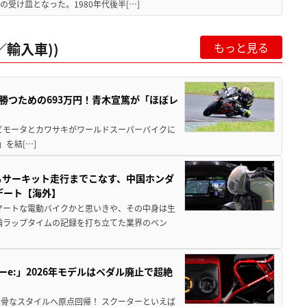
受け皿となった。1980年代後半[…]
輸入車))
もっと見る
BKで勝つための693万円！青木宣篤が「ほぼレ
 ビモータとカワサキがワールドスーパーバイクに
)」を結[…]
からサーキット走行までこなす、中国ホンダ
デート【海外】
マートな電動バイクかと思いきや、その中身は生
二輪ラップタイムの記録を打ち立てた業界のベン
ーe:」2026年モデルはペダル廃止で超絶
骨なスタイルへ原点回帰！ スクーターといえば