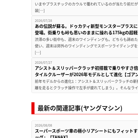
いまやプラスチックのカウルで覆われているのが当たり前だ
装[…]
2026/07/28
あの伝説が蘇る。ドゥカティ新型モンスタープラスに
登場。街乗りも峠も思いのままに操れる175kgの超軽
渋滞の多い街中も、週末のワインディングも。どちらも諦めた
使い、週末は郊外のワインディングでスポーツライディングを
[…]
2026/07/27
アシスト＆スリッパークラッチ初搭載で乗りやすさ倍
タイルクルーザーが2026年モデルとして進化【ゴアン
前年モデルからの進化1：アシスト＆スリッパークラッチの新
離を走るとクラッチ操作で左手が疲れてしまう」。そんなライダ
最新の関連記事(ヤングマシン)
2026/08/08
スーパースポーツ車の極小リアシートにもフィットす
ッグ』【TANAX】