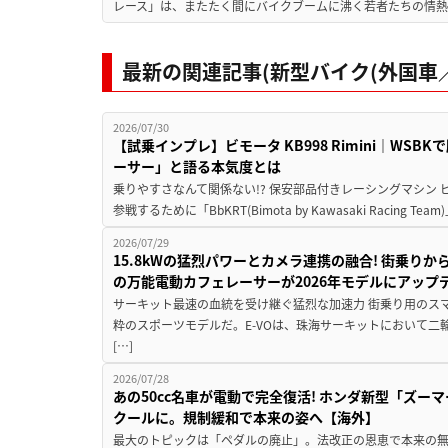
レース」は、またたく間にバイクブームに沸く若者たちの情熱の
最新の関連記事(新型バイク(外国車／
2026/07/30
【試乗インプレ】ビモータ KB998 Rimini｜WS
ーサー」と語る本気度とは
乗りやすさなんて関係ない!? 保安部品付きレーシングマシン
参戦するために「BbKRT(Bimota by Kawasaki Racing Team
2026/07/29
15.8kWの猛烈パワーとカメラ連携の融合! 街乗り
の万能電動カフェレーサーが2026年モデルにアップ
サーキット最速の血統を受け継ぐ猛烈な加速力 街乗り用のス
粋のスポーツモデルだ。E-VOは、珠海サーキットにおいて
[…]
2026/07/28
あの50cc名車が電動で完全復活! ホンダ新型「ズーマ
クールに。規制緩和で本来の姿へ【海外】
最大のトピックは「ペダルの廃止」。法改正の恩恵で本来の無