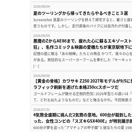
2026/08/04
夏のツーリングから帰ってきたらやるべきこと３選
Screenshot 真夏のツーリングを終えて帰宅すると、暑さ
思うものです。しかし、走行直後のバイクには虫汚れが付着し
2026/08/05
悪魔のZからAE86まで、疲れた心に蘇るエキゾース
狂」、名作コミック＆映画の愛機たちが東京駅地下
記憶の底に眠る「あの相棒」たちとの再会 かつて、我々の心
がある。熱狂的なスーパーカーブームを牽引した『サーキット
[…]
2026/08/06
【黄金の骨格】カワサキ Z250 2027年モデルが9/
ラフィック刷新を遂げた本格250ccスポーツだ
ゴールドフレームが魅せる圧倒的色気! 2026年型との違いは「
て、どれも似たようなものだ」などと侮るなかれ。今回発表されたカ
2026/07/31
4気筒全盛期に挑んだ2気筒の意地。600台が殺到し
った、女性コンビの「スズキGSX400E」が特別展示
600台が夢を追った”アマチュアの甲子園”と彼女たちの夏 19