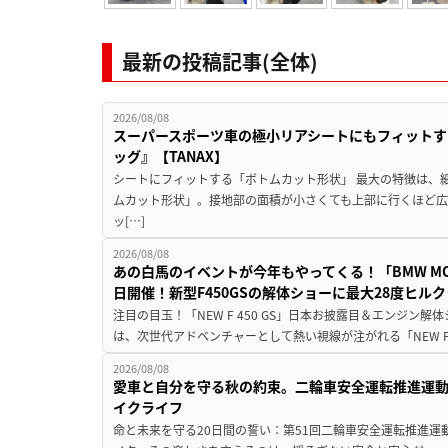
最新の投稿記事(全体)
2026/08/08
スーパースポーツ車の極小リアシートにもフィットす
ッグ』【TANAX】
シートにフィットする「ボトムカット形状」 最大の特徴は、
ムカット形状」。接地部の面積が小さくても上部に行くほど
ッ[…]
2026/08/08
あの白馬のイベントが今年もやってくる！「BMW MOTORR
日開催！新型F450GSの解体ショーに最大28度ヒル
注目の目玉！「NEW F 450 GS」日本お披露目＆エンジン
は、次世代アドベンチャーとして熱い視線が注がれる「NEW F 45
2026/08/08
愛車と自分を守る秋の約束。二輪車安全運転推進運
イクライフ
命と未来を守る20日間の誓い：第51回二輪車安全運転推進運