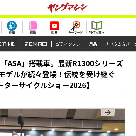
[日本車]
新車[外国車]
試乗インプレ
用品
カスタム＆パー
玉は「ASA」搭載車。最新R1300シリーズ
モデルが続々登場！伝統を受け継ぐ
ーターサイクルショー2026】