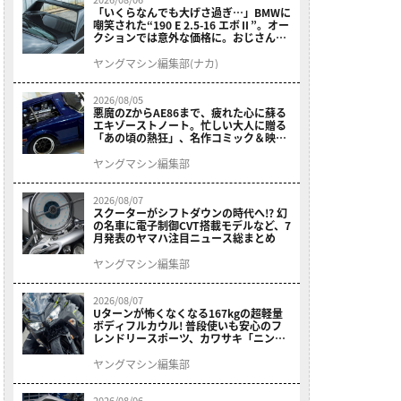
「いくらなんでも大げさ過ぎ…」BMWに
嘲笑された“190 E 2.5-16 エボⅡ”。オー
クションでは意外な価格に。おじさん達
が少年だった頃の憧れのクルマを深堀り
ヤングマシン編集部(ナカ)
2026/08/05
悪魔のZからAE86まで、疲れた心に蘇る
エキゾーストノート。忙しい大人に贈る
「あの頃の熱狂」、名作コミック＆映画
の愛機たちが東京駅地下に期間限定で集
結！
ヤングマシン編集部
2026/08/07
スクーターがシフトダウンの時代へ!? 幻
の名車に電子制御CVT搭載モデルなど、7
月発表のヤマハ注目ニュース総まとめ
ヤングマシン編集部
2026/08/07
Uターンが怖くなくなる167kgの超軽量
ボディフルカウル! 普段使いも安心のフ
レンドリースポーツ、カワサキ「ニンジ
ャ400」2027モデルが価格据え置きで
9/5発売
ヤングマシン編集部
2026/08/06