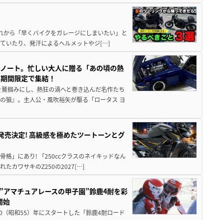
と疲れから「早くバイクをガレージにしまいたい」と
ていたり、発汗によるヘルメットやジ[…]
トノート。忙しい大人に贈る「あの頃の熱
に期間限定で集結！
を鷲掴みにし、熱狂の渦へと巻き込んだ名作たち
の狼』。主人公・風吹裕矢が駆る「ロータス ヨ
5に発売決定! 高級感を極めたツートーンとグ
骨格」にあり! 「250ccクラスのネイキッドなん
ワサキのZ250の2027[…]
た”アマチュアレースの甲子園”鈴鹿4耐を彩
開始
80（昭和55）年にスタートした「鈴鹿4耐ロード