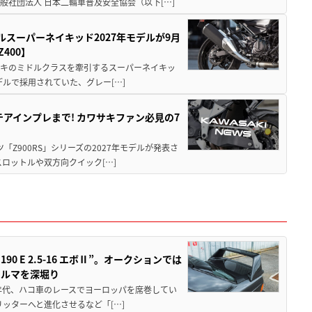
社団法人 日本二輪車普及安全協会（以下[…]
ルスーパーネイキッド2027年モデルが9月
400】
ワサキのミドルクラスを牽引するスーパーネイキッ
モデルで採用されていた、グレー[…]
テアインプレまで! カワサキファン必見の7
ツ「Z900RS」シリーズの2027年モデルが発表さ
ロットルや双方向クイック[…]
 E 2.5-16 エボⅡ”。オークションでは
クルマを深堀り
80年代、ハコ車のレースでヨーロッパを席巻してい
5リッターへと進化させるなど「[…]