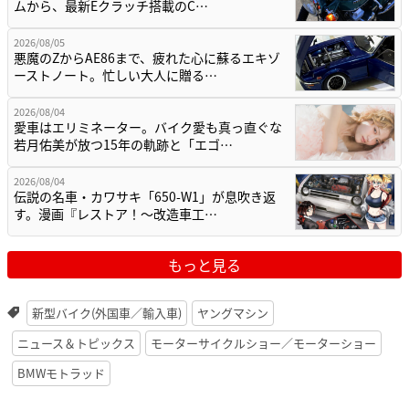
ムから、最新Eクラッチ搭載のC…
2026/08/05
悪魔のZからAE86まで、疲れた心に蘇るエキゾ
ーストノート。忙しい大人に贈る…
2026/08/04
愛車はエリミネーター。バイク愛も真っ直ぐな
若月佑美が放つ15年の軌跡と「エゴ…
2026/08/04
伝説の名車・カワサキ「650-W1」が息吹き返
す。漫画『レストア！～改造車工…
もっと見る
新型バイク(外国車／輸入車)
ヤングマシン
ニュース＆トピックス
モーターサイクルショー／モーターショー
BMWモトラッド