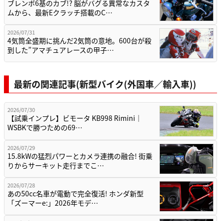
ブレンボ6基のカブ!? 脳がバグる異常なカスタ
ムから、最新Eクラッチ搭載のC…
2026/07/31
4気筒全盛期に挑んだ2気筒の意地。600台が殺
到した”アマチュアレースの甲子…
最新の関連記事(新型バイク(外国車／輸入車))
2026/07/30
【試乗インプレ】ビモータ KB998 Rimini｜
WSBKで勝つための69…
2026/07/29
15.8kWの猛烈パワーとカメラ連携の融合! 街乗
りからサーキット走行までこ…
2026/07/28
あの50cc名車が電動で完全復活! ホンダ新型
「ズーマーe:」2026年モデ…