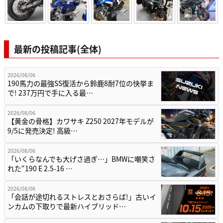
最新の投稿記事(全体)
2026/08/06
190馬力の最強SS復活から鈴鹿8耐7位の快挙ま
で! 237万円で手に入る最…
2026/08/06
【黄金の骨格】カワサキ Z250 2027年モデルが
9/5に発売決定! 高級…
2026/08/06
「いくらなんでも大げさ過ぎ…」BMWに嘲笑さ
れた“190 E 2.5-16 …
2026/08/06
「会話が途切れるストレスとおさらば!」古いイ
ンカムの下取りで最新ハイブリッド…