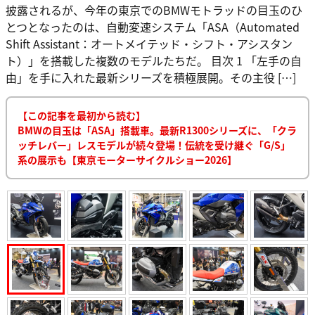
披露されるが、今年の東京でのBMWモトラッドの目玉のひ
とつとなったのは、自動変速システム「ASA（Automated
Shift Assistant：オートメイテッド・シフト・アシスタン
ト）」を搭載した複数のモデルたちだ。 目次 1 「左手の自
由」を手に入れた最新シリーズを積極展開。その主役 […]
【この記事を最初から読む】
BMWの目玉は「ASA」搭載車。最新R1300シリーズに、「クラ
ッチレバー」レスモデルが続々登場！伝統を受け継ぐ「G/S」
系の展示も【東京モーターサイクルショー2026】