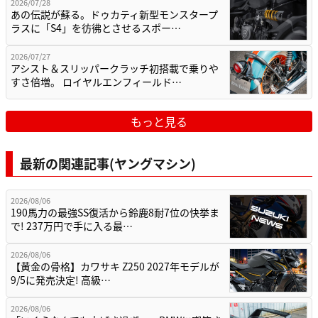
2026/07/28
あの伝説が蘇る。ドゥカティ新型モンスタープ
ラスに「S4」を彷彿とさせるスポー…
2026/07/27
アシスト＆スリッパークラッチ初搭載で乗りや
すさ倍増。 ロイヤルエンフィールド…
もっと見る
最新の関連記事(ヤングマシン)
2026/08/06
190馬力の最強SS復活から鈴鹿8耐7位の快挙ま
で! 237万円で手に入る最…
2026/08/06
【黄金の骨格】カワサキ Z250 2027年モデルが
9/5に発売決定! 高級…
2026/08/06