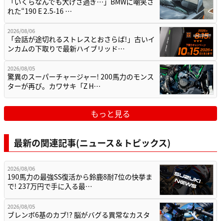
「いくらなんでも大げさ過ぎ…」BMWに嘲笑さ
れた“190 E 2.5-16 …
2026/08/06
「会話が途切れるストレスとおさらば!」古いイ
ンカムの下取りで最新ハイブリッド…
2026/08/05
驚異のスーパーチャージャー! 200馬力のモンス
ターが再び。カワサキ「Z H…
もっと見る
最新の関連記事(ニュース＆トピックス)
2026/08/06
190馬力の最強SS復活から鈴鹿8耐7位の快挙ま
で! 237万円で手に入る最…
2026/08/05
ブレンボ6基のカブ!? 脳がバグる異常なカスタ