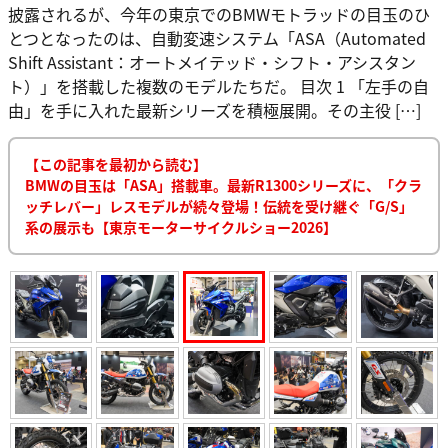
披露されるが、今年の東京でのBMWモトラッドの目玉のひ
とつとなったのは、自動変速システム「ASA（Automated
Shift Assistant：オートメイテッド・シフト・アシスタン
ト）」を搭載した複数のモデルたちだ。 目次 1 「左手の自
由」を手に入れた最新シリーズを積極展開。その主役 […]
【この記事を最初から読む】
BMWの目玉は「ASA」搭載車。最新R1300シリーズに、「クラ
ッチレバー」レスモデルが続々登場！伝統を受け継ぐ「G/S」
系の展示も【東京モーターサイクルショー2026】