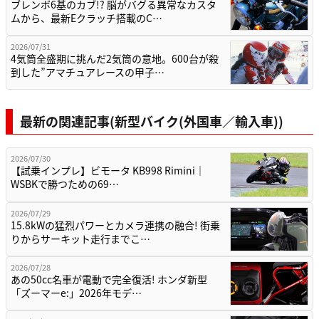
ブレンボ6基のカブ!? 脳がバグる異常なカスタ
ムから、最新Eクラッチ搭載のC…
2026/07/31
4気筒全盛期に挑んだ2気筒の意地。600台が殺
到した”アマチュアレースの甲子…
最新の関連記事(新型バイク(外国車／輸入車))
2026/07/30
【試乗インプレ】ビモータ KB998 Rimini｜
WSBKで勝つための69…
2026/07/29
15.8kWの猛烈パワーとカメラ連携の融合! 街乗
りからサーキット走行までこ…
2026/07/28
あの50cc名車が電動で完全復活! ホンダ新型
「ズーマーe:」2026年モデ…