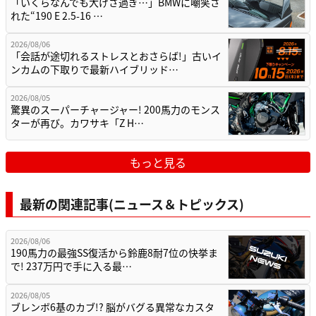
「いくらなんでも大げさ過ぎ…」BMWに嘲笑さ
れた“190 E 2.5-16 …
2026/08/06
「会話が途切れるストレスとおさらば!」古いイ
ンカムの下取りで最新ハイブリッド…
2026/08/05
驚異のスーパーチャージャー! 200馬力のモンス
ターが再び。カワサキ「Z H…
もっと見る
最新の関連記事(ニュース＆トピックス)
2026/08/06
190馬力の最強SS復活から鈴鹿8耐7位の快挙ま
で! 237万円で手に入る最…
2026/08/05
ブレンボ6基のカブ!? 脳がバグる異常なカスタ