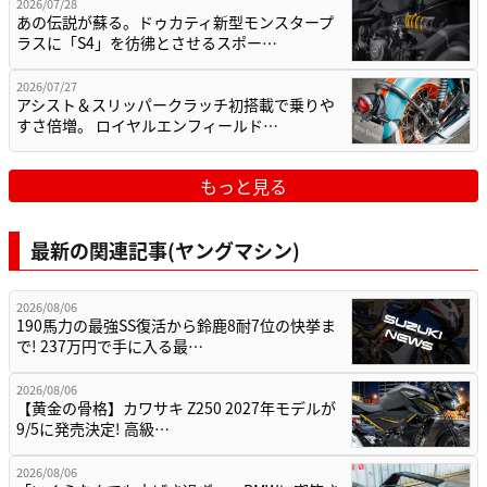
2026/07/28
あの伝説が蘇る。ドゥカティ新型モンスタープ
ラスに「S4」を彷彿とさせるスポー…
2026/07/27
アシスト＆スリッパークラッチ初搭載で乗りや
すさ倍増。 ロイヤルエンフィールド…
もっと見る
最新の関連記事(ヤングマシン)
2026/08/06
190馬力の最強SS復活から鈴鹿8耐7位の快挙ま
で! 237万円で手に入る最…
2026/08/06
【黄金の骨格】カワサキ Z250 2027年モデルが
9/5に発売決定! 高級…
2026/08/06