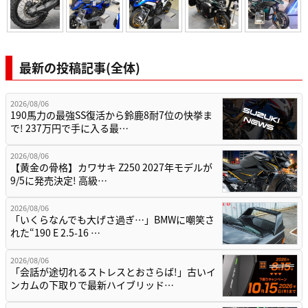
最新の投稿記事(全体)
2026/08/06
190馬力の最強SS復活から鈴鹿8耐7位の快挙ま
で! 237万円で手に入る最…
2026/08/06
【黄金の骨格】カワサキ Z250 2027年モデルが
9/5に発売決定! 高級…
2026/08/06
「いくらなんでも大げさ過ぎ…」BMWに嘲笑さ
れた“190 E 2.5-16 …
2026/08/06
「会話が途切れるストレスとおさらば!」古いイ
ンカムの下取りで最新ハイブリッド…