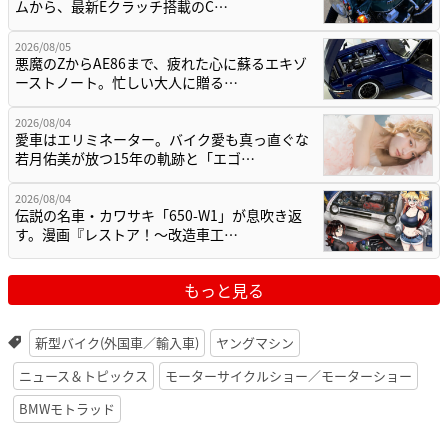
ムから、最新Eクラッチ搭載のC…
2026/08/05
悪魔のZからAE86まで、疲れた心に蘇るエキゾ
ーストノート。忙しい大人に贈る…
2026/08/04
愛車はエリミネーター。バイク愛も真っ直ぐな
若月佑美が放つ15年の軌跡と「エゴ…
2026/08/04
伝説の名車・カワサキ「650-W1」が息吹き返
す。漫画『レストア！～改造車工…
もっと見る
新型バイク(外国車／輸入車)
ヤングマシン
ニュース＆トピックス
モーターサイクルショー／モーターショー
BMWモトラッド