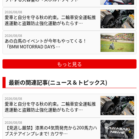
2026/08/08
愛車と自分を守る秋の約束。二輪車安全運転推
進運動と盗難防止強化運動がもたらす…
2026/08/08
あの白馬のイベントが今年もやってくる！
「BMW MOTORRAD DAYS …
もっと見る
最新の関連記事(ニュース＆トピックス)
2026/08/08
愛車と自分を守る秋の約束。二輪車安全運転推
進運動と盗難防止強化運動がもたらす…
2026/08/08
【見逃し厳禁】漆黒の4気筒発売から200馬力ハ
ブステアインプレまで! カワサ…