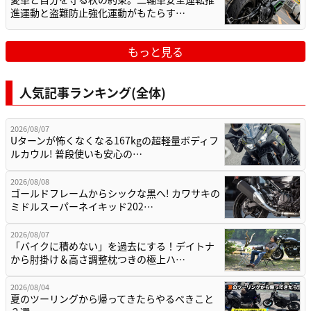
進運動と盗難防止強化運動がもたらす…
もっと見る
人気記事ランキング(全体)
2026/08/07
Uターンが怖くなくなる167kgの超軽量ボディフ
ルカウル! 普段使いも安心の…
2026/08/08
ゴールドフレームからシックな黒へ! カワサキの
ミドルスーパーネイキッド202…
2026/08/07
「バイクに積めない」を過去にする！デイトナ
から肘掛け＆高さ調整枕つきの極上ハ…
2026/08/04
夏のツーリングから帰ってきたらやるべきこと