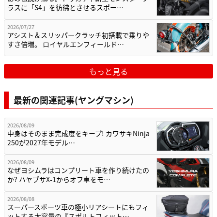
ラスに「S4」を彷彿とさせるスポー…
2026/07/27
アシスト＆スリッパークラッチ初搭載で乗りや
すさ倍増。 ロイヤルエンフィールド…
もっと見る
最新の関連記事(ヤングマシン)
2026/08/09
中身はそのまま完成度をキープ! カワサキNinja
250が2027年モデル…
2026/08/09
なぜヨシムラはコンプリート車を作り続けたの
か? ハヤブサX-1からオフ車をモ…
2026/08/08
スーパースポーツ車の極小リアシートにもフィ
ットする大容量の『スポルトフィット…