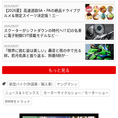
2026/08/07
【2026夏】高速道路SA・PAの絶品ドライブグ
ルメ＆限定スイーツ決定版！三…
2026/08/07
スクーターがシフトダウンの時代へ!? 幻の名車
に電子制御CVT搭載モデルなど…
2026/08/07
「限界に挑む姿は美しい」轟音と雨の中で光る
絆。若月佑美と振り返る、鈴鹿8耐が…
もっと見る
新型バイク(外国車／輸入車)
ヤングマシン
ニュース＆トピックス
モーターサイクルショー／モーターショー
BMWモトラッド