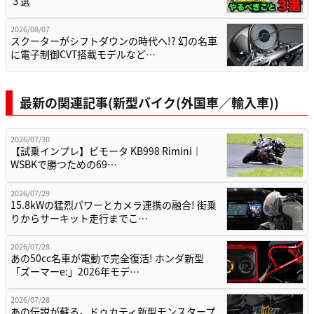
３選
2026/08/07
スクーターがシフトダウンの時代へ!? 幻の名車
に電子制御CVT搭載モデルなど…
最新の関連記事(新型バイク(外国車／輸入車))
2026/07/30
【試乗インプレ】ビモータ KB998 Rimini｜
WSBKで勝つための69…
2026/07/29
15.8kWの猛烈パワーとカメラ連携の融合! 街乗
りからサーキット走行までこ…
2026/07/28
あの50cc名車が電動で完全復活! ホンダ新型
「ズーマーe:」2026年モデ…
2026/07/28
あの伝説が蘇る。ドゥカティ新型モンスタープ