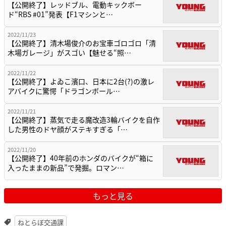
【公開終了】レッドブル、電動キックボー
ド“RBS #01”発表【F1マシンと…
2022/11/23
【公開終了】清木場俊介のお宝車ゴロゴロ「清
木場ガレージ」がスゴい【魅せる“照…
2022/11/22
【公開終了】よゐこ濱口、日本に2台(?)の激レ
アバイクに驚愕「ドラゴンボール…
2022/11/21
【公開終了】蒸気で走る魔改造3輪バイクを自作
した男性のドヤ顔がステキすぎる「…
2022/11/20
【公開終了】40年前のホンダのバイクが“箱に
入ったままの新品”で発掘。ロマン…
もっと見る
ねとらぼ交通課