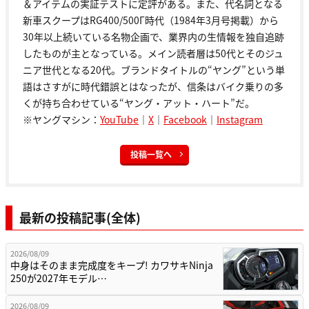
＆アイテムの実証テストに定評がある。また、代名詞となる
新車スクープはRG400/500Γ時代（1984年3月号掲載）から
30年以上続いている名物企画で、業界内の生情報を独自追跡
したものが主となっている。メイン読者層は50代とそのジュ
ニア世代となる20代。ブランドタイトルの“ヤング”という単
語はさすがに時代錯誤とはなったが、信条はバイク乗りの多
くが持ち合わせている“ヤング・アット・ハート”だ。
※ヤングマシン：
YouTube
｜
X
｜
Facebook
｜
Instagram
投稿一覧へ
最新の投稿記事(全体)
2026/08/09
中身はそのまま完成度をキープ! カワサキNinja
250が2027年モデル…
2026/08/09