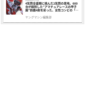
4気筒全盛期に挑んだ2気筒の意地。600
台が殺到した”アマチュアレースの甲子
園”鈴鹿4耐を彩った、女性コンビの「ス
ズキGSX400E」が特別展示開始
ヤングマシン編集部