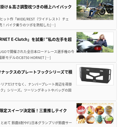
肘掛け＆高さ調整枕つきの極上ハイバック
ット作「WIDE/REST（ワイドレスト）チェ
発売！バイク乗りのツボを熟知した[…]
T E-Clutch」を試乗! “私の左手を超
SUGOで開催された全日本ロードレース選手権の今
ルのCB750 HORNET […]
！タナックスのプレートフックシリーズで積
ャリアだけでなく、ナンバープレート周辺を荷掛
ック」シリーズ。ツーリングネットやバッグの固
メ＆限定スイーツ決定版！三重推しテイク
もまとめて 鈴鹿8耐やF1日本グランプリが鈴鹿サー