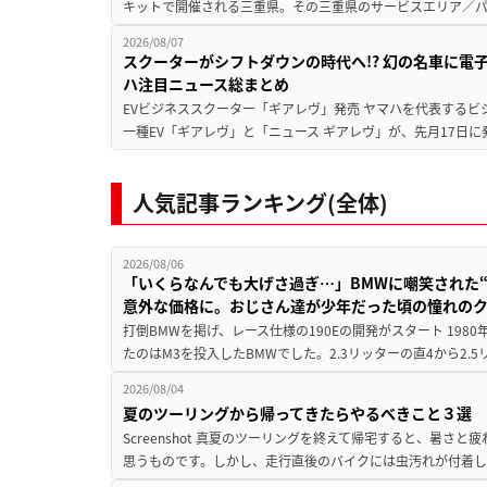
キットで開催される三重県。その三重県のサービスエリア／パ
2026/08/07
スクーターがシフトダウンの時代へ!? 幻の名車に電
ハ注目ニュース総まとめ
EVビジネススクーター「ギアレヴ」発売 ヤマハを代表するビ
一種EV「ギアレヴ」と「ニュース ギアレヴ」が、先月17日に
人気記事ランキング(全体)
2026/08/06
「いくらなんでも大げさ過ぎ…」BMWに嘲笑された“190
意外な価格に。おじさん達が少年だった頃の憧れの
打倒BMWを掲げ、レース仕様の190Eの開発がスタート 19
たのはM3を投入したBMWでした。2.3リッターの直4から2.
2026/08/04
夏のツーリングから帰ってきたらやるべきこと３選
Screenshot 真夏のツーリングを終えて帰宅すると、暑さ
思うものです。しかし、走行直後のバイクには虫汚れが付着し