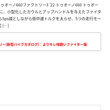
 トゥオーノ660ファクトリー3 ’22 トゥオーノ660 トゥオー
ベースに、小型化したカウルとアップハンドルを与えたファイタ
ら5ps減としながら低中速トルクを太らせ、5つの走行モー
[…]
トリー[新型バイクカタログ]：よりキレ味鋭いファイター版