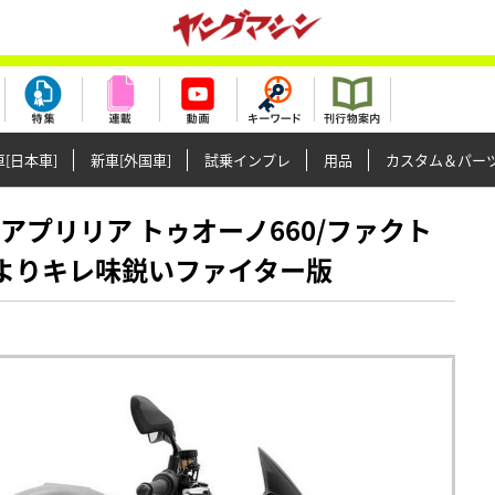
[日本車]
新車[外国車]
試乗インプレ
用品
カスタム＆パー
ブ〉アプリリア トゥオーノ660/ファクト
：よりキレ味鋭いファイター版