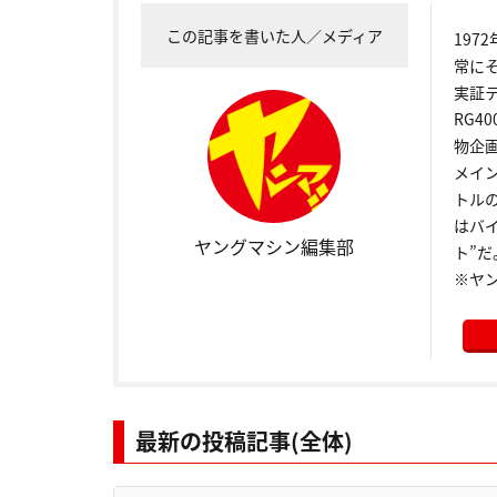
この記事を書いた人／メディア
19
常に
実証
RG4
物企
メイ
トル
はバ
ヤングマシン編集部
ト”だ
※ヤ
最新の投稿記事(全体)