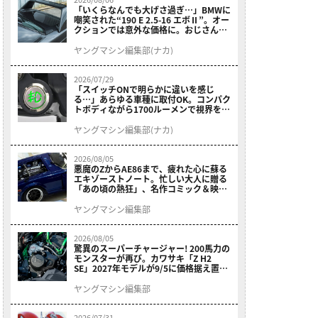
「いくらなんでも大げさ過ぎ…」BMWに
嘲笑された“190 E 2.5-16 エボⅡ”。オー
クションでは意外な価格に。おじさん達
が少年だった頃の憧れのクルマを深堀り
ヤングマシン編集部(ナカ)
2026/07/29
「スイッチONで明らかに違いを感じ
る…」あらゆる車種に取付OK。コンパク
トボディながら1700ルーメンで視界を確
保する［デイトナ・LEDフォグランプユ
ニット プレシャスレイ スモール］
ヤングマシン編集部(ナカ)
2026/08/05
悪魔のZからAE86まで、疲れた心に蘇る
エキゾーストノート。忙しい大人に贈る
「あの頃の熱狂」、名作コミック＆映画
の愛機たちが東京駅地下に期間限定で集
結！
ヤングマシン編集部
2026/08/05
驚異のスーパーチャージャー! 200馬力の
モンスターが再び。カワサキ「Z H2
SE」2027年モデルが9/5に価格据え置き
で発売
ヤングマシン編集部
2026/07/31