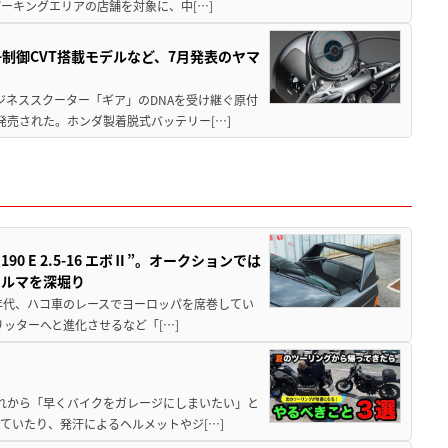
ーキングエリアの店舗を対象に、中[…]
子制御CVT搭載モデルなど、7月発表のヤマ
ジネススクーター「ギア」のDNAを受け継ぐ原付
発売された。ホンダ製着脱式バッテリー[…]
 E 2.5-16 エボⅡ”。オークションでは
クルマを深堀り
80年代、ハコ車のレースでヨーロッパを席巻してい
5リッターへと進化させるなど「[…]
と疲れから「早くバイクをガレージにしまいたい」と
ていたり、発汗によるヘルメットやジ[…]