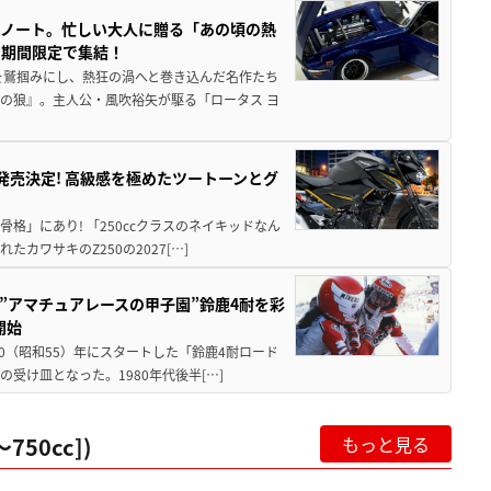
トノート。忙しい大人に贈る「あの頃の熱
に期間限定で集結！
を鷲掴みにし、熱狂の渦へと巻き込んだ名作たち
の狼』。主人公・風吹裕矢が駆る「ロータス ヨ
5に発売決定! 高級感を極めたツートーンとグ
骨格」にあり! 「250ccクラスのネイキッドなん
ワサキのZ250の2027[…]
た”アマチュアレースの甲子園”鈴鹿4耐を彩
開始
80（昭和55）年にスタートした「鈴鹿4耐ロード
受け皿となった。1980年代後半[…]
50cc])
もっと見る