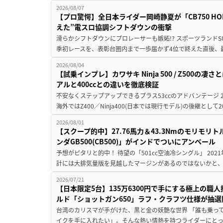
2026/08/07
【プロ驚愕】全日本ライダー岡崎静夏が「CB750 HORNE
えた”電スロ協調シフトダウンの衝撃
滑らかシフトダウンにプロレーサーも嫉妬!? スポーツランド
季初レースを、表彰台圏内まで一歩届かず4位で終えた直後、最新モデ
2026/08/04
【試乗インプレ】カワサキ Ninja 500 / Z500の
アルと400ccとの違いを徹底検証
不安なくステップアップできるプラス53ccのアドバンテージ 202
海外ではZ400／Ninja400(日本では現行モデル)の後継として2
2026/08/01
【スクープ的中】27.76馬力＆43.3Nmのモリモ
ンダGB500(CB500)」がインドでついにアンベール
予想がピタリと的中！ 待望の「501cc空油冷シングル」 202
計には大排気量版を見越したマージンがあるのではないかと、
2026/07/21
【日本限定5台】135万6300円で手にする極上の
ルド「ショットガン650」ラフ・クラフツ仕様が抽選
台湾のカリスマが手がけた、黒と金の妖艶な世界 「誰も乗っ
イクを手に入れたい」。そんな熱い情熱を持つライダーにとっ