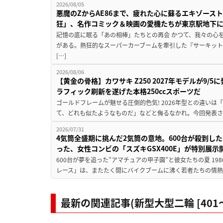
2026/08/05
悪魔のZからAE86まで、疲れた心に蘇るエキゾース
狂」、名作コミック＆映画の愛機たちが東京駅地下
記憶の底に眠る「あの相棒」たちとの再会 かつて、我々の心
がある。熱狂的なスーパーカーブームを牽引した『サーキット
[…]
2026/08/06
【黄金の骨格】カワサキ Z250 2027年モデルが9/
ラフィック刷新を遂げた本格250ccスポーツだ
ゴールドフレームが魅せる圧倒的色気! 2026年型との違いは「
て、どれも似たようなものだ」などと侮るなかれ。今回発表されたカ
2026/07/31
4気筒全盛期に挑んだ2気筒の意地。600台が殺到し
った、女性コンビの「スズキGSX400E」が特別展示
600台が夢を追った”アマチュアの甲子園”と彼女たちの夏 19
レース」は、またたく間にバイクブームに沸く若者たちの情熱の
最新の関連記事(新型大型二輪 [401〜7