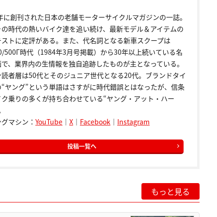
72年に創刊された日本の老舗モーターサイクルマガジンの一誌。
その時代の熱いバイク達を追い続け、最新モデル＆アイテムの
テストに定評がある。また、代名詞となる新車スクープは
00/500Γ時代（1984年3月号掲載）から30年以上続いている名
画で、業界内の生情報を独自追跡したものが主となっている。
ン読者層は50代とそのジュニア世代となる20代。ブランドタイ
の“ヤング”という単語はさすがに時代錯誤とはなったが、信条
イク乗りの多くが持ち合わせている“ヤング・アット・ハー
。
ングマシン：
YouTube
｜
X
｜
Facebook
｜
Instagram
投稿一覧へ
もっと見る