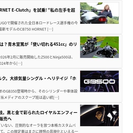
T E-Clutch」を試乗! “私の左手を超
SUGOで開催された全日本ロードレース選手権の今
ルのCB750 HORNET […]
凄さとは？青木宣篤が「使い切れる451cc」のリ
6年2月に販売開始したZ500とNinja500は、
024年から[…]
リトルク。大排気量シングル・ヘリテイジ「ホ
1年のGB350登場時から、そのシリンダーや車体設
当メディアのスクープ班は追い続[…]
職人技。黒と金で彩られたロイヤルエンフィー
販売へ
ていない、圧倒的なオーラを放つ本格カスタムバ
て、この限定車はまさに理想の具現化といえる一