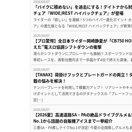
2026/08/07
「バイクに積めない」を過去にする！デイトナから
チェア『WIDE/REST ハイバックチェア』が登場
ライダーの「欲しい」を凝縮！5つのハイパー進化ポイント 大ヒ
ア」の進化版となる『WIDE/REST ハイバックチェア』が新
2026/08/07
【プロ驚愕】全日本ライダー岡崎静夏が「CB750 HORNE
えた”電スロ協調シフトダウンの衝撃
滑らかシフトダウンにプロレーサーも嫉妬!? スポーツランド
季初レースを、表彰台圏内まで一歩届かず4位で終えた直後、最新モデ
2026/08/07
【TANAX】荷掛けフックとプレートガードの両立
載の悩みを解決！
ナンバープレートを利用して積載力アップ！ リアシートやキ
けポイントとして活用できるのがタナックスの「プレートフ
定[…]
2026/08/07
【2026夏】高速道路SA・PAの絶品ドライブグル
No.1から話題の自販機アイスまで一挙紹介
三重SA・PA推しテイクNo.1が決定! 今夏の全国推しグルメ