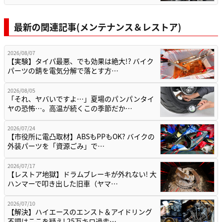
最新の関連記事(メンテナンス＆レストア)
2026/08/07
【実験】タイパ最悪、でも効果は絶大!? バイク
パーツの錆を電気分解で落とす方…
2026/08/05
「それ、ヤバいですよ…」夏場のパンパンタイ
ヤの恐怖…。高温が続くこの季節だか…
2026/07/24
【市役所に電凸取材】ABSもPPもOK? バイクの
外装パーツを「資源ごみ」で…
2026/07/17
【レストア地獄】ドラムブレーキが外れない! 大
ハンマーで叩き出した旧車（ヤマ…
2026/07/10
【解決】ハイエースのエンスト＆アイドリング
不調はここを疑え! 25万キロ過走…