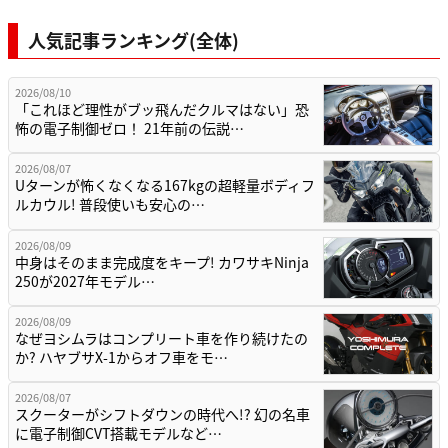
人気記事ランキング(全体)
2026/08/10
「これほど理性がブッ飛んだクルマはない」恐
怖の電子制御ゼロ！ 21年前の伝説…
2026/08/07
Uターンが怖くなくなる167kgの超軽量ボディフ
ルカウル! 普段使いも安心の…
2026/08/09
中身はそのまま完成度をキープ! カワサキNinja
250が2027年モデル…
2026/08/09
なぜヨシムラはコンプリート車を作り続けたの
か? ハヤブサX-1からオフ車をモ…
2026/08/07
スクーターがシフトダウンの時代へ!? 幻の名車
に電子制御CVT搭載モデルなど…