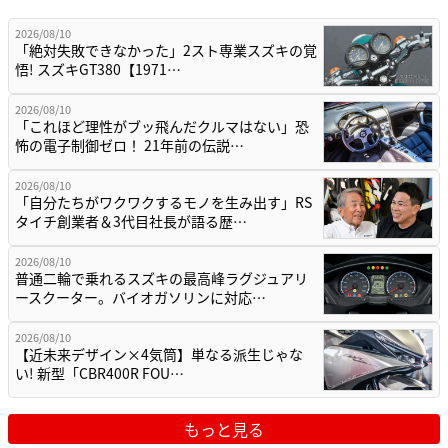
2026/08/10
「絶対失敗できなかった」2スト専業スズキの覚
悟! スズキGT380【1971…
2026/08/10
「これほど理性がブッ飛んだクルマはない」恐
怖の電子制御ゼロ！ 21年前の伝説…
2026/08/10
「自分たちがワクワクするモノを生み出す」RS
タイチ創業者＆3代目社長が語る歴…
2026/08/10
普通二輪で乗れるスズキの最高峰ラグジュアリ
ースクーター。バイオガソリンに対応…
2026/08/10
【近未来デザイン×4気筒】単なる派生じゃな
い! 新型「CBR400R FOU…
もっと見る