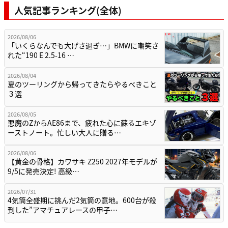
人気記事ランキング(全体)
2026/08/06
「いくらなんでも大げさ過ぎ…」BMWに嘲笑さ
れた“190 E 2.5-16 …
2026/08/04
夏のツーリングから帰ってきたらやるべきこと
３選
2026/08/05
悪魔のZからAE86まで、疲れた心に蘇るエキゾ
ーストノート。忙しい大人に贈る…
2026/08/06
【黄金の骨格】カワサキ Z250 2027年モデルが
9/5に発売決定! 高級…
2026/07/31
4気筒全盛期に挑んだ2気筒の意地。600台が殺
到した”アマチュアレースの甲子…