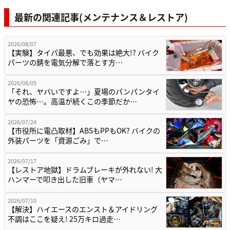
最新の関連記事(メンテナンス＆レストア)
2026/08/07
【実験】タイパ最悪、でも効果は絶大!? バイク
パーツの錆を電気分解で落とす方…
2026/08/05
「それ、ヤバいですよ…」夏場のパンパンタイ
ヤの恐怖…。高温が続くこの季節だか…
2026/07/24
【市役所に電凸取材】ABSもPPもOK? バイクの
外装パーツを「資源ごみ」で…
2026/07/17
【レストア地獄】ドラムブレーキが外れない! 大
ハンマーで叩き出した旧車（ヤマ…
2026/07/10
【解決】ハイエースのエンスト＆アイドリング
不調はここを疑え! 25万キロ過走…