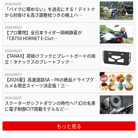
2026/08/07
「バイクに積めない」を過去にする！デイトナ
から肘掛け＆高さ調整枕つきの極上ハ…
2026/08/07
【プロ驚愕】全日本ライダー岡崎静夏が
「CB750 HORNET E-Clut…
2026/08/07
【TANAX】荷掛けフックとプレートガードの両
立！タナックスのプレートフック…
2026/08/07
【2026夏】高速道路SA・PAの絶品ドライブグ
ルメ＆限定スイーツ決定版！三…
2026/08/07
スクーターがシフトダウンの時代へ!? 幻の名車
に電子制御CVT搭載モデルなど…
もっと見る