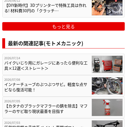
2026/06/12
【DIY新時代】3Dプリンターで特殊工具は作れ
る! 材料費30円の「クラッチ…
もっと見る
最新の関連記事(モトメカニック)
2026/07/14
バイクいじり用にガレージにあったら便利な工
具×12選＜ストレート＞
2026/07/08
インナーチューブのぶつぶつサビ。軽度な点サ
ビなら復活可能！
2026/07/05
【カタナのブラックマフラーの錆を除去】マフ
ラーのサビ取り現状最善を目指す
2026/07/03