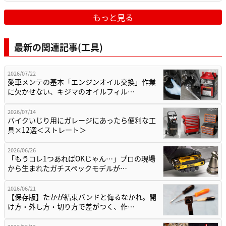
もっと見る
最新の関連記事(工具)
2026/07/22
愛車メンテの基本「エンジンオイル交換」作業
に欠かせない、キジマのオイルフィル…
2026/07/14
バイクいじり用にガレージにあったら便利な工
具×12選＜ストレート＞
2026/06/26
「もうコレ1つあればOKじゃん…」プロの現場
から生まれたガチスペックモデルが…
2026/06/21
【保存版】たかが結束バンドと侮るなかれ。開
け方・外し方・切り方で差がつく、作…