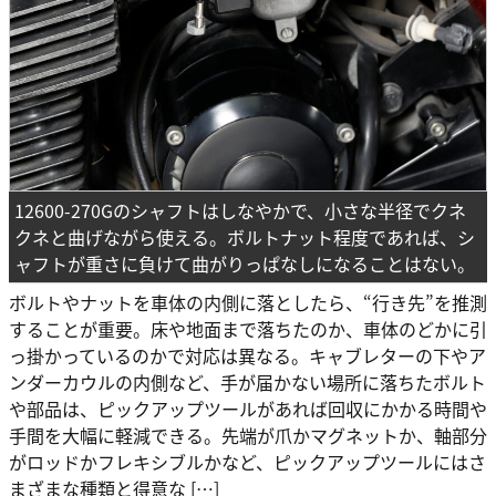
12600-270Gのシャフトはしなやかで、小さな半径でクネ
クネと曲げながら使える。ボルトナット程度であれば、シ
ャフトが重さに負けて曲がりっぱなしになることはない。
ボルトやナットを車体の内側に落としたら、“行き先”を推測
することが重要。床や地面まで落ちたのか、車体のどかに引
っ掛かっているのかで対応は異なる。キャブレターの下やア
ンダーカウルの内側など、手が届かない場所に落ちたボルト
や部品は、ピックアップツールがあれば回収にかかる時間や
手間を大幅に軽減できる。先端が爪かマグネットか、軸部分
がロッドかフレキシブルかなど、ピックアップツールにはさ
まざまな種類と得意な […]