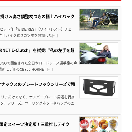
肘掛け＆高さ調整枕つきの極上ハイバック
ット作「WIDE/REST（ワイドレスト）チェ
発売！バイク乗りのツボを熟知した[…]
T E-Clutch」を試乗! “私の左手を超
SUGOで開催された全日本ロードレース選手権の今
ルのCB750 HORNET […]
！タナックスのプレートフックシリーズで積
ャリアだけでなく、ナンバープレート周辺を荷掛
ック」シリーズ。ツーリングネットやバッグの固
メ＆限定スイーツ決定版！三重推しテイク