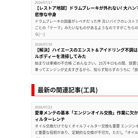
2026/07/17
【レストア地獄】ドラムブレーキが外れない! 大ハン
悲惨な中身
ドラムブレーキの固着がレベチだった件 古いバイクのレスト
ごとの「テーマ」みたいなものがあるようなのですがこちら
ら[…]
2026/07/10
【解決】ハイエースのエンスト＆アイドリング不調はこ
ルボディーを清掃してみた
始まりは車検の不合格 ごめんなさい。25万キロもの間、放置し
車ってエンジンが丈夫すぎるから、知らず知らずのうちに「放置
最新の関連記事(工具)
2026/07/22
愛車メンテの基本「エンジンオイル交換」作業に欠
ィルターレンチ
オイル交換だけでなくオイルフィルター交換も重要 エンジン
ど重要な役割があり、定期的な交換が不可欠。ただし「オイ