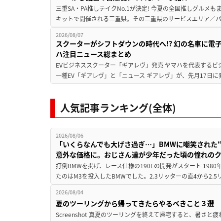
三重SA・PA推しテイクNo.1が決定! 今夏の全国推しグルメ
キットで開催される三重県。その三重県のサービスエリア／パ
2026/08/07
スクーターがシフトダウンの時代へ!? 幻の名車に電
ハ注目ニュース総まとめ
EVビジネススクーター「ギアレヴ」発売 ヤマハを代表するビ
一種EV「ギアレヴ」と「ニュース ギアレヴ」が、先月17日に
人気記事ランキング(全体)
2026/08/06
「いくらなんでも大げさ過ぎ…」BMWに嘲笑された“190
意外な価格に。おじさん達が少年だった頃の憧れの
打倒BMWを掲げ、レース仕様の190Eの開発がスタート 19
たのはM3を投入したBMWでした。2.3リッターの直4から2.
2026/08/04
夏のツーリングから帰ってきたらやるべきこと３選
Screenshot 真夏のツーリングを終えて帰宅すると、暑さ