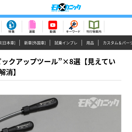
[日本車]
新車[外国車]
試乗インプレ
用品
カスタム＆パー
選“ピックアップツール”×8選【見えてい
解消】