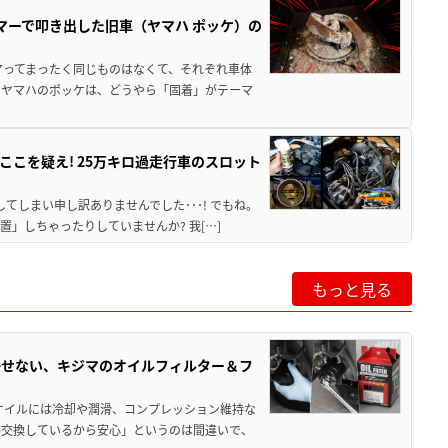
マーで叩き出した旧車（ヤマハ ポッケ）の
アってまったく同じものはなくて、それぞれ車体
のヤマハのポッケは、どうやら「固着」がテーマ
こを疑え! 25万キロ過走行車のスロット
てしまい申し訳ありませんでした･･･! でもね。
」しちゃったりしていませんか? 我[…]
もっと見る
かせない、キジマのオイルフィルター＆フ
オイルには冷却や潤滑、コンプレッション維持な
ル交換しているから安心」というのは間違いで、