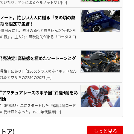
ていたり、発汗によるヘルメットやジ[…]
トノート。忙しい大人に贈る「あの頃の熱
に期間限定で集結！
を鷲掴みにし、熱狂の渦へと巻き込んだ名作たち
の狼』。主人公・風吹裕矢が駆る「ロータス ヨ
5に発売決定! 高級感を極めたツートーンとグ
骨格」にあり! 「250ccクラスのネイキッドなん
ワサキのZ250の2027[…]
た”アマチュアレースの甲子園”鈴鹿4耐を彩
開始
80（昭和55）年にスタートした「鈴鹿4耐ロード
受け皿となった。1980年代後半[…]
トア)
もっと見る