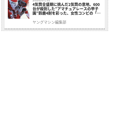
4気筒全盛期に挑んだ2気筒の意地。600
台が殺到した”アマチュアレースの甲子
園”鈴鹿4耐を彩った、女性コンビの「ス
ズキGSX400E」が特別展示開始
ヤングマシン編集部