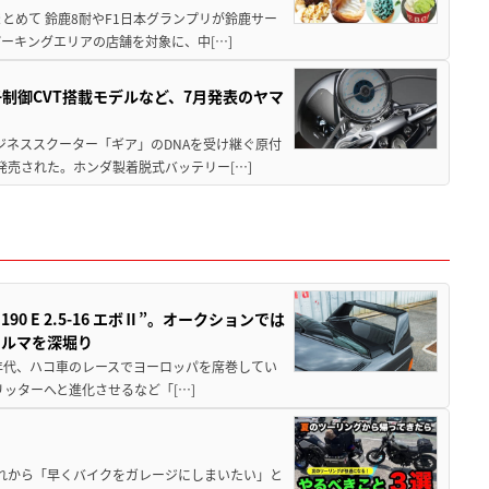
もまとめて 鈴鹿8耐やF1日本グランプリが鈴鹿サー
ーキングエリアの店舗を対象に、中[…]
子制御CVT搭載モデルなど、7月発表のヤマ
ジネススクーター「ギア」のDNAを受け継ぐ原付
発売された。ホンダ製着脱式バッテリー[…]
 E 2.5-16 エボⅡ”。オークションでは
クルマを深堀り
80年代、ハコ車のレースでヨーロッパを席巻してい
5リッターへと進化させるなど「[…]
と疲れから「早くバイクをガレージにしまいたい」と