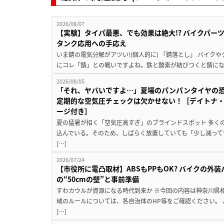
2026/08/07
【実験】タイパ最悪、でも効果は絶大!? バイクパー
タンク応用への手応え
いま錆の電気分解がアツい!(個人的に) 「錆落とし」 バイ
にコレ「錆」との戦いですよね。鉄と酸素が結びつくと錆にな
2026/08/05
「それ、ヤバいですよ…」夏場のパンパンタイヤの
定期的な空気圧チェックは欠かせない！［デイトナ・
ージ付き］
夏の猛暑が招く「空気圧高すぎ」のブラインドスポット 多く
込んでいる。そのため、しばらく放置していても「少し減って
[…]
2026/07/24
【市役所に電凸取材】ABSもPPもOK? バイクの外
の“50cmの壁”と事前準備
すわカウルが資源になる時代到来か ※今回の内容は神奈川県
域のルールについては、各自治体のHP等をご確認ください。
[…]