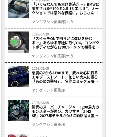
「いくらなんでも大げさ過ぎ…」BMWに
嘲笑された“190 E 2.5-16 エボⅡ”。オー
クションでは意外な価格に。おじさん達
が少年だった頃の憧れのクルマを深堀り
ヤングマシン編集部(ナカ)
2026/07/29
「スイッチONで明らかに違いを感じ
る…」あらゆる車種に取付OK。コンパク
トボディながら1700ルーメンで視界を確
保する［デイトナ・LEDフォグランプユ
ニット プレシャスレイ スモール］
ヤングマシン編集部(ナカ)
2026/08/05
悪魔のZからAE86まで、疲れた心に蘇る
エキゾーストノート。忙しい大人に贈る
「あの頃の熱狂」、名作コミック＆映画
の愛機たちが東京駅地下に期間限定で集
結！
ヤングマシン編集部
2026/08/05
驚異のスーパーチャージャー! 200馬力の
モンスターが再び。カワサキ「Z H2
SE」2027年モデルが9/5に価格据え置き
で発売
ヤングマシン編集部
2026/07/31