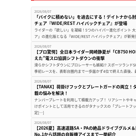
2026/08/07
「バイクに積めない」を過去にする！デイトナから
チェア『WIDE/REST ハイバックチェア』が登場
ライダーの「欲しい」を凝縮！5つのハイパー進化ポイント 大ヒ
ア」の進化版となる『WIDE/REST ハイバックチェア』が新
2026/08/07
【プロ驚愕】全日本ライダー岡崎静夏が「CB750 HORNE
えた”電スロ協調シフトダウンの衝撃
滑らかシフトダウンにプロレーサーも嫉妬!? スポーツランド
季初レースを、表彰台圏内まで一歩届かず4位で終えた直後、最新モデ
2026/08/07
【TANAX】荷掛けフックとプレートガードの両立
載の悩みを解決！
ナンバープレートを利用して積載力アップ！ リアシートやキ
けポイントとして活用できるのがタナックスの「プレートフ
定[…]
2026/08/07
【2026夏】高速道路SA・PAの絶品ドライブグル
No.1から話題の自販機アイスまで一挙紹介