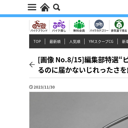
TOP
最新順
人気順
YMスクープCG
新車
[画像 No.8/15]編集部特
るのに届かないじれったさを
2023/11/30