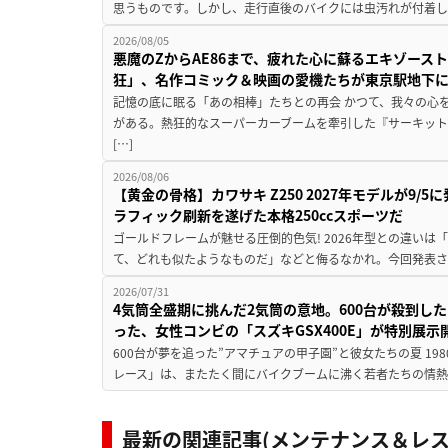
思うものです。しかし、走行直後のバイクには虫汚れが付着し
2026/08/05
悪魔のZからAE86まで、疲れた心に蘇るエキゾース
狂」、名作コミック＆映画の愛機たちが東京駅地下
記憶の底に眠る「あの相棒」たちとの再会 かつて、我々の心
がある。熱狂的なスーパーカーブームを牽引した『サーキット
[…]
2026/08/06
【黄金の骨格】カワサキ Z250 2027年モデルが9/
ラフィック刷新を遂げた本格250ccスポーツだ
ゴールドフレームが魅せる圧倒的色気! 2026年型との違いは「
て、どれも似たようなものだ」などと侮るなかれ。今回発表されたカ
2026/07/31
4気筒全盛期に挑んだ2気筒の意地。600台が殺到し
った、女性コンビの「スズキGSX400E」が特別展示
600台が夢を追った”アマチュアの甲子園”と彼女たちの夏 19
レース」は、またたく間にバイクブームに沸く若者たちの情熱の
最新の関連記事(メンテナンス＆レス