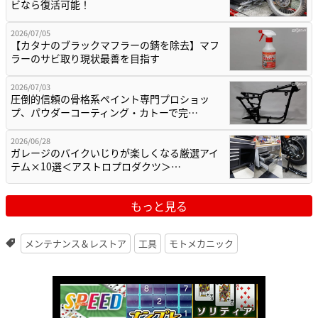
ビなら復活可能！
2026/07/05
【カタナのブラックマフラーの錆を除去】マフ
ラーのサビ取り現状最善を目指す
2026/07/03
圧倒的信頼の骨格系ペイント専門プロショッ
プ、パウダーコーティング・カトーで完…
2026/06/28
ガレージのバイクいじりが楽しくなる厳選アイ
テム×10選＜アストロプロダクツ＞…
もっと見る
メンテナンス＆レストア
工具
モトメカニック