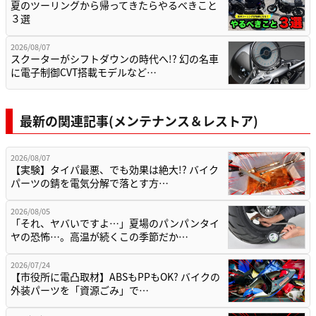
夏のツーリングから帰ってきたらやるべきこと
３選
2026/08/07
スクーターがシフトダウンの時代へ!? 幻の名車
に電子制御CVT搭載モデルなど…
最新の関連記事(メンテナンス＆レストア)
2026/08/07
【実験】タイパ最悪、でも効果は絶大!? バイク
パーツの錆を電気分解で落とす方…
2026/08/05
「それ、ヤバいですよ…」夏場のパンパンタイ
ヤの恐怖…。高温が続くこの季節だか…
2026/07/24
【市役所に電凸取材】ABSもPPもOK? バイクの
外装パーツを「資源ごみ」で…