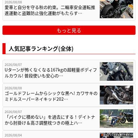
2026/08/08
愛車と自分を守る秋の約束。二輪車安全運転推
進運動と盗難防止強化運動がもたらす…
もっと見る
人気記事ランキング(全体)
2026/08/07
Uターンが怖くなくなる167kgの超軽量ボディフ
ルカウル! 普段使いも安心の…
2026/08/08
ゴールドフレームからシックな黒へ! カワサキの
ミドルスーパーネイキッド202…
2026/08/07
「バイクに積めない」を過去にする！デイトナ
から肘掛け＆高さ調整枕つきの極上ハ…
2026/08/04