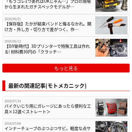
「もうコレ1つあればOKじゃん…」プロの現場
から生まれたガチスペックモデルが…
2026/06/21
【保存版】たかが結束バンドと侮るなかれ。開
け方・外し方・切り方で差がつく、作…
2026/06/12
【DIY新時代】3Dプリンターで特殊工具は作れ
る! 材料費30円の「クラッチ…
もっと見る
最新の関連記事(モトメカニック)
2026/07/14
バイクいじり用にガレージにあったら便利な工
具×12選＜ストレート＞
2026/07/08
インナーチューブのぶつぶつサビ。軽度な点サ