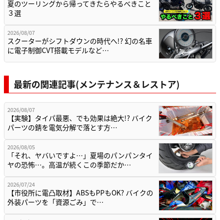
夏のツーリングから帰ってきたらやるべきこと
３選
2026/08/07
スクーターがシフトダウンの時代へ!? 幻の名車
に電子制御CVT搭載モデルなど…
最新の関連記事(メンテナンス＆レストア)
2026/08/07
【実験】タイパ最悪、でも効果は絶大!? バイク
パーツの錆を電気分解で落とす方…
2026/08/05
「それ、ヤバいですよ…」夏場のパンパンタイ
ヤの恐怖…。高温が続くこの季節だか…
2026/07/24
【市役所に電凸取材】ABSもPPもOK? バイクの
外装パーツを「資源ごみ」で…