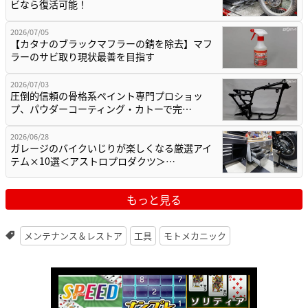
ビなら復活可能！
2026/07/05
【カタナのブラックマフラーの錆を除去】マフ
ラーのサビ取り現状最善を目指す
2026/07/03
圧倒的信頼の骨格系ペイント専門プロショッ
プ、パウダーコーティング・カトーで完…
2026/06/28
ガレージのバイクいじりが楽しくなる厳選アイ
テム×10選＜アストロプロダクツ＞…
もっと見る
メンテナンス＆レストア
工具
モトメカニック