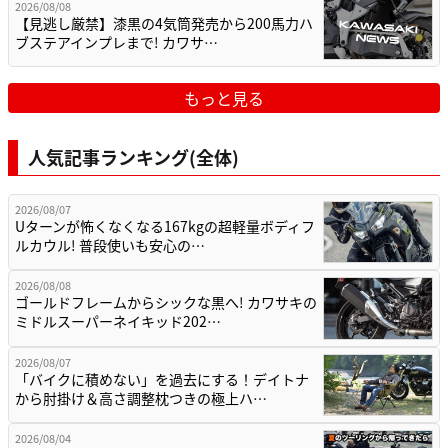
2026/08/08
【見逃し厳禁】漆黒の4気筒発売から200馬力ハ
ブステアインプレまで! カワサ…
もっと見る
人気記事ランキング(全体)
2026/08/07
Uターンが怖くなくなる167kgの超軽量ボディフ
ルカウル! 普段使いも安心の…
2026/08/08
ゴールドフレームからシックな黒へ! カワサキの
ミドルスーパーネイキッド202…
2026/08/07
「バイクに積めない」を過去にする！デイトナ
から肘掛け＆高さ調整枕つきの極上ハ…
2026/08/04