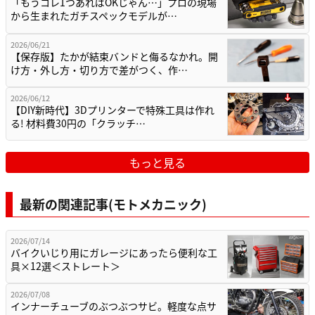
「もうコレ1つあればOKじゃん…」プロの現場
から生まれたガチスペックモデルが…
2026/06/21
【保存版】たかが結束バンドと侮るなかれ。開
け方・外し方・切り方で差がつく、作…
2026/06/12
【DIY新時代】3Dプリンターで特殊工具は作れ
る! 材料費30円の「クラッチ…
もっと見る
最新の関連記事(モトメカニック)
2026/07/14
バイクいじり用にガレージにあったら便利な工
具×12選＜ストレート＞
2026/07/08
インナーチューブのぶつぶつサビ。軽度な点サ