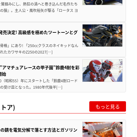
を鷲掴みにし、熱狂の渦へと巻き込んだ名作たち
の狼』。主人公・風吹裕矢が駆る「ロータス ヨ
5に発売決定! 高級感を極めたツートーンとグ
骨格」にあり! 「250ccクラスのネイキッドなん
ワサキのZ250の2027[…]
た”アマチュアレースの甲子園”鈴鹿4耐を彩
開始
80（昭和55）年にスタートした「鈴鹿4耐ロード
受け皿となった。1980年代後半[…]
トア)
もっと見る
ツの錆を電気分解で落とす方法とガソリン