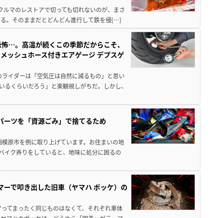
クやクルマのレストアで切っても切れないのが、まさ
る。そのままだとどんどん進行して鉄を侵[…]
恐怖…。高温が続くこの季節だからこそ、
メッシュホース付きエアゲージ デプスゲ
のライダーは「空気圧は自然に減るもの」と思い
いるくらいだろう」と楽観視しがちだ。しかし、
装パーツを「資源ごみ」で捨てるため
相模原市を例に取り上げています。お住まいの地
 バイク弄りをしていると、地味に処分に困るの
マーで叩き出した旧車（ヤマハ ポッケ）の
アってまったく同じものはなくて、それぞれ車体