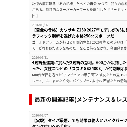
記憶の底に眠る「あの相棒」たちとの再会 かつて、我々の心
がある。熱狂的なスーパーカーブームを牽引した『サーキット
[…]
2026/08/06
【黄金の骨格】カワサキ Z250 2027年モデルが9/
ラフィック刷新を遂げた本格250ccスポーツだ
ゴールドフレームが魅せる圧倒的色気! 2026年型との違いは「
て、どれも似たようなものだ」などと侮るなかれ。今回発表されたカ
2026/07/31
4気筒全盛期に挑んだ2気筒の意地。600台が殺到し
った、女性コンビの「スズキGSX400E」が特別展示
600台が夢を追った”アマチュアの甲子園”と彼女たちの夏 19
レース」は、またたく間にバイクブームに沸く若者たちの情熱の
最新の関連記事(メンテナンス＆レス
2026/08/07
【実験】タイパ最悪、でも効果は絶大!? バイクパー
タンク応用への手応え