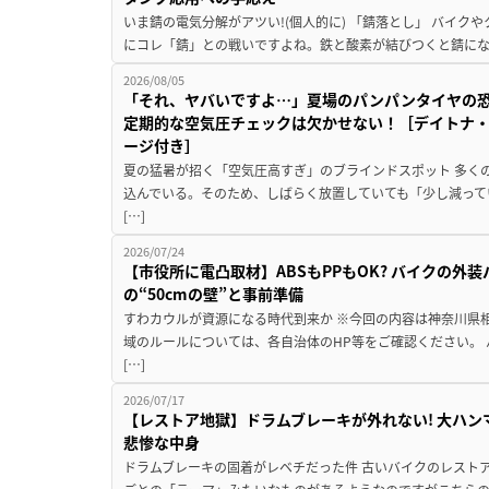
いま錆の電気分解がアツい!(個人的に) 「錆落とし」 バイ
にコレ「錆」との戦いですよね。鉄と酸素が結びつくと錆にな
2026/08/05
「それ、ヤバいですよ…」夏場のパンパンタイヤの
定期的な空気圧チェックは欠かせない！［デイトナ・
ージ付き］
夏の猛暑が招く「空気圧高すぎ」のブラインドスポット 多く
込んでいる。そのため、しばらく放置していても「少し減って
[…]
2026/07/24
【市役所に電凸取材】ABSもPPもOK? バイクの外
の“50cmの壁”と事前準備
すわカウルが資源になる時代到来か ※今回の内容は神奈川県
域のルールについては、各自治体のHP等をご確認ください。
[…]
2026/07/17
【レストア地獄】ドラムブレーキが外れない! 大ハン
悲惨な中身
ドラムブレーキの固着がレベチだった件 古いバイクのレスト