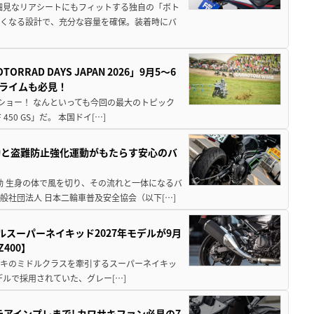
細見なリアシートにもフィットする独自の「ボト
広くなる設計で、充分な容量を確保。装着時にバ
AD DAYS JAPAN 2026」9月5〜6
クライムも必見！
解体ショー！ なんといっても今回の最大のトピック
0 GS」だ。 本国ドイ[…]
動と盗難防止強化運動がもたらす安心のバ
動 生身の体で風を切り、その流れと一体になるバ
社団法人 日本二輪車普及安全協会（以下[…]
ルスーパーネイキッド2027年モデルが9月
400】
ワサキのミドルクラスを牽引するスーパーネイキッ
モデルで採用されていた、グレー[…]
テアインプレまで! カワサキファン必見の7