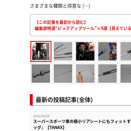
さまざまな種類と得意な […]
【この記事を最初から読む】
編集部特選“ピックアップツール”×8選【見えてい
最新の投稿記事(全体)
2026/08/08
スーパースポーツ車の極小リアシートにもフィットす
ッグ』【TANAX】