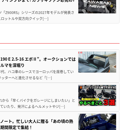
ツ「Z900RS」シリーズの2027年モデルが発表さ
ロットルや双方向クイック[…]
 E 2.5-16 エボⅡ”。オークションでは
クルマを深堀り
80年代、ハコ車のレースでヨーロッパを席巻してい
5リッターへと進化させるなど「[…]
と疲れから「早くバイクをガレージにしまいたい」と
ていたり、発汗によるヘルメットやジ[…]
トノート。忙しい大人に贈る「あの頃の熱
に期間限定で集結！