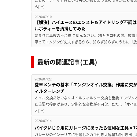
ごとの「テーマ」みたいなものがあるようなのですがこちら
ら[…]
2026/07/10
【解決】ハイエースのエンスト＆アイドリング不調はこ
ルボディーを清掃してみた
始まりは車検の不合格 ごめんなさい。25万キロもの間、放置し
車ってエンジンが丈夫すぎるから、知らず知らずのうちに「放置
最新の関連記事(工具)
2026/07/22
愛車メンテの基本「エンジンオイル交換」作業に欠
ィルターレンチ
オイル交換だけでなくオイルフィルター交換も重要 エンジン
ど重要な役割があり、定期的な交換が不可欠。ただし「オイ
オ[…]
2026/07/14
バイクいじり用にガレージにあったら便利な工具×1
ガレージのインテリアにも適したカギ付き大容量7段引き出し