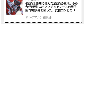
4気筒全盛期に挑んだ2気筒の意地。600
台が殺到した”アマチュアレースの甲子
園”鈴鹿4耐を彩った、女性コンビの「ス
ズキGSX400E」が特別展示開始
ヤングマシン編集部