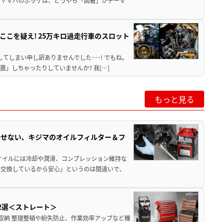
のヤマハのポッケは、どうやら「固着」がテーマ
こを疑え! 25万キロ過走行車のスロット
てしまい申し訳ありませんでした･･･! でもね。
」しちゃったりしていませんか? 我[…]
もっと見る
かせない、キジマのオイルフィルター＆フ
オイルには冷却や潤滑、コンプレッション維持な
ル交換しているから安心」というのは間違いで、
2選＜ストレート＞
収納 整理整頓や紛失防止、作業効率アップなど機