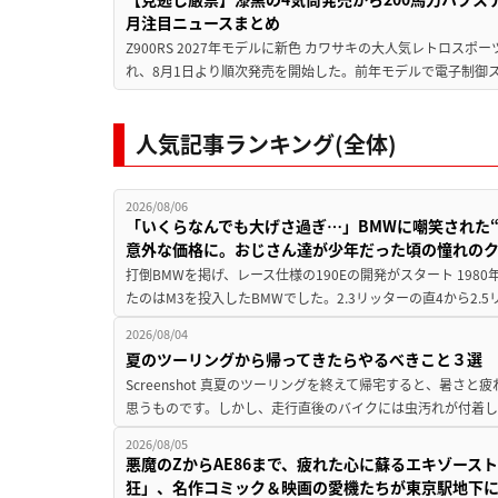
月注目ニュースまとめ
Z900RS 2027年モデルに新色 カワサキの大人気レトロスポー
れ、8月1日より順次発売を開始した。前年モデルで電子制御ス
人気記事ランキング(全体)
2026/08/06
「いくらなんでも大げさ過ぎ…」BMWに嘲笑された“190
意外な価格に。おじさん達が少年だった頃の憧れの
打倒BMWを掲げ、レース仕様の190Eの開発がスタート 19
たのはM3を投入したBMWでした。2.3リッターの直4から2.
2026/08/04
夏のツーリングから帰ってきたらやるべきこと３選
Screenshot 真夏のツーリングを終えて帰宅すると、暑さ
思うものです。しかし、走行直後のバイクには虫汚れが付着し
2026/08/05
悪魔のZからAE86まで、疲れた心に蘇るエキゾース
狂」、名作コミック＆映画の愛機たちが東京駅地下