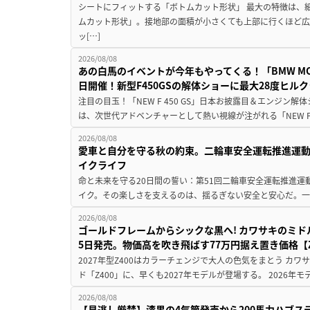
シートにフィットする「ボトムカット形状」 最大の特徴は、
ムカット形状」。接地部の面積が小さくても上部に行くほど
ッ[…]
2026/08/08
あの白馬のイベントが今年もやってくる！「BMW MOTORR
日開催！新型F450GSの解体ショーに最大28度ヒル
注目の目玉！「NEW F 450 GS」日本お披露目＆エンジン
は、次世代アドベンチャーとして熱い視線が注がれる「NEW F 45
2026/08/08
愛車と自分を守る秋の約束。二輪車安全運転推進運
イクライフ
命と未来を守る20日間の誓い：第51回二輪車安全運転推進運
イク。その楽しさを支えるのは、揺るぎない安全と安心だ。一般
2026/08/08
ゴールドフレームからシックな黒へ! カワサキのミド
5日発売。物価高を吹き飛ばす77万円据え置き価格【Z
2027年型Z400はカラーチェンジで大人の色気をまとう カ
ド「Z400」に、早くも2027年モデルが登場する。 2026年
2026/08/08
【見逃し厳禁】漆黒の4気筒発売から200馬力ハブス