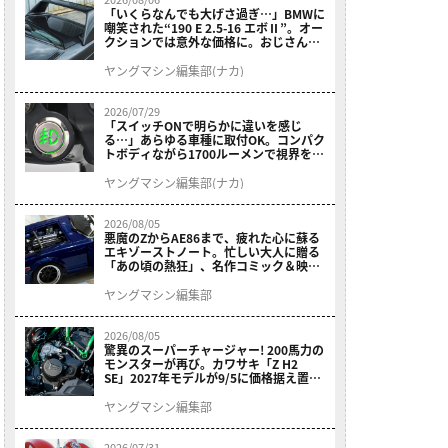
「いくらなんでも大げさ過ぎ…」BMWに
嘲笑された“190 E 2.5-16 エボⅡ”。オー
クションでは意外な価格に。おじさん達
が少年だった頃の憧れのクルマを深堀り
ヤングマシン編集部(ナカ)
2026/07/29
「スイッチONで明らかに違いを感じ
る…」あらゆる車種に取付OK。コンパク
トボディながら1700ルーメンで視界を確
保する［デイトナ・LEDフォグランプユ
ニット プレシャスレイ スモール］
ヤングマシン編集部(ナカ)
2026/08/05
悪魔のZからAE86まで、疲れた心に蘇る
エキゾーストノート。忙しい大人に贈る
「あの頃の熱狂」、名作コミック＆映画
の愛機たちが東京駅地下に期間限定で集
結！
ヤングマシン編集部
2026/08/05
驚異のスーパーチャージャー! 200馬力の
モンスターが再び。カワサキ「Z H2
SE」2027年モデルが9/5に価格据え置き
で発売
ヤングマシン編集部
2026/07/31