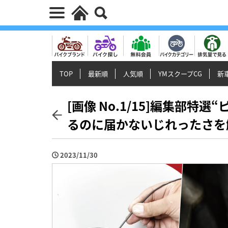
TOP
最新順
人気順
YMスクープCG
新車
[画像 No.1/15]編集部特
るのに届かないじれったさを
2023/11/30