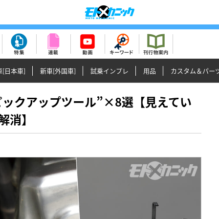
[日本車]
新車[外国車]
試乗インプレ
用品
カスタム＆パー
選“ピックアップツール”×8選【見えてい
解消】