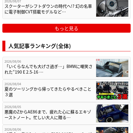
2026/08/07
スクーターがシフトダウンの時代へ!? 幻の名車
に電子制御CVT搭載モデルなど…
もっと見る
人気記事ランキング(全体)
2026/08/06
「いくらなんでも大げさ過ぎ…」BMWに嘲笑さ
れた“190 E 2.5-16 …
2026/08/04
夏のツーリングから帰ってきたらやるべきこと
３選
2026/08/05
悪魔のZからAE86まで、疲れた心に蘇るエキゾ
ーストノート。忙しい大人に贈る…
2026/08/06