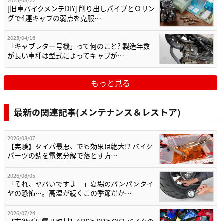
2025/08/22
[旧車バイクメンテDIY] 削り出しパイプとＯリン
グで4連キャブの弱点を克服…
2025/04/16
「キャブレター号機」って何のこと? 製造年数
が長い車種は型式によってキャブが…
もっと見る
最新の関連記事(メンテナンス＆レストア)
2026/08/07
【実験】タイパ最悪、でも効果は絶大!? バイク
パーツの錆を電気分解で落とす方…
2026/08/05
「それ、ヤバいですよ…」夏場のパンパンタイ
ヤの恐怖…。高温が続くこの季節だか…
2026/07/24