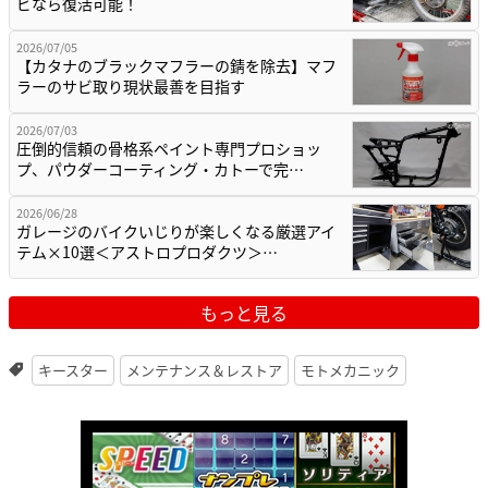
ビなら復活可能！
2026/07/05
【カタナのブラックマフラーの錆を除去】マフ
ラーのサビ取り現状最善を目指す
2026/07/03
圧倒的信頼の骨格系ペイント専門プロショッ
プ、パウダーコーティング・カトーで完…
2026/06/28
ガレージのバイクいじりが楽しくなる厳選アイ
テム×10選＜アストロプロダクツ＞…
もっと見る
キースター
メンテナンス＆レストア
モトメカニック