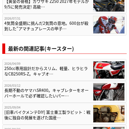
【黄金の骨格】カワサキ Z250 2027年モデルが
9/5に発売決定! 高級…
2026/07/31
4気筒全盛期に挑んだ2気筒の意地。600台が殺
到した”アマチュアレースの甲子…
最新の関連記事(キースター)
2026/04/09
250cc専用設計だからスリム、軽量、ヒラヒラ
なCB250RS-Z。キャブオ…
2026/03/12
長期不動のヤマハSR400。キャブレターをオー
バーホールで必ず確認したいパー…
2025/09/04
[旧車バイクメンテDIY] 富士重工製ラビット：戦
後に独自の発展を遂げた国産…