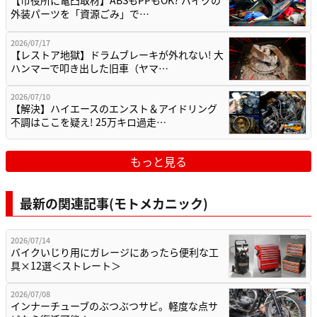
【市役所に電凸取材】ABSもPPもOK? バイクの
外装パーツを「資源ごみ」で…
2026/07/17
【レストア地獄】ドラムブレーキが外れない! 大
ハンマーで叩き出した旧車（ヤマ…
2026/07/10
【解決】ハイエースのエンスト＆アイドリング
不調はここを疑え! 25万キロ過走…
もっと見る
最新の関連記事(モトメカニック)
2026/07/14
バイクいじり用にガレージにあったら便利な工
具×12選＜ストレート＞
2026/07/08
インナーチューブのぶつぶつサビ。軽度な点サ