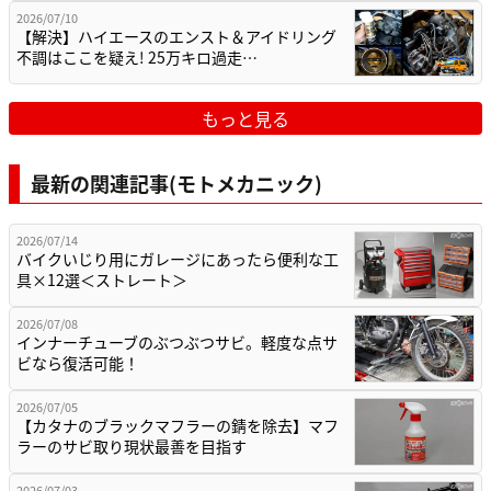
2026/07/10
【解決】ハイエースのエンスト＆アイドリング
不調はここを疑え! 25万キロ過走…
もっと見る
最新の関連記事(モトメカニック)
2026/07/14
バイクいじり用にガレージにあったら便利な工
具×12選＜ストレート＞
2026/07/08
インナーチューブのぶつぶつサビ。軽度な点サ
ビなら復活可能！
2026/07/05
【カタナのブラックマフラーの錆を除去】マフ
ラーのサビ取り現状最善を目指す
2026/07/03