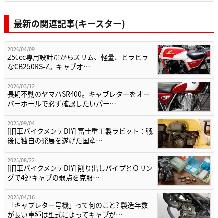
最新の関連記事(キースター)
2026/04/09
250cc専用設計だからスリム、軽量、ヒラヒラ
なCB250RS-Z。キャブオ…
2026/03/12
長期不動のヤマハSR400。キャブレターをオー
バーホールで必ず確認したいパー…
2025/09/04
[旧車バイクメンテDIY] 富士重工製ラビット：戦
後に独自の発展を遂げた国産…
2025/08/22
[旧車バイクメンテDIY] 削り出しパイプとＯリン
グで4連キャブの弱点を克服…
2025/04/16
「キャブレター号機」って何のこと? 製造年数
が長い車種は型式によってキャブが…