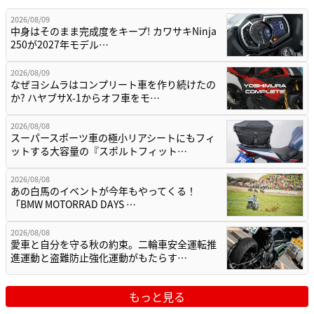
2026/08/09
中身はそのまま完成度をキープ! カワサキNinja
250が2027年モデル…
2026/08/09
なぜヨシムラはコンプリート車を作り続けたの
か? ハヤブサX-1からオフ車をモ…
2026/08/08
スーパースポーツ車の極小リアシートにもフィ
ットする大容量の『スポルトフィット…
2026/08/08
あの白馬のイベントが今年もやってくる！
「BMW MOTORRAD DAYS …
2026/08/08
愛車と自分を守る秋の約束。二輪車安全運転推
進運動と盗難防止強化運動がもたらす…
もっと見る