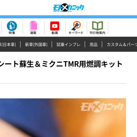
[日本車]
新車[外国車]
試乗インプレ
用品
カスタム＆パー
バルブシート蘇生＆ミクニTMR用燃調キット