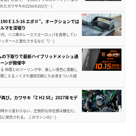
ワサキのZ250の2027[…]
 E 2.5-16 エボⅡ”。オークションでは
クルマを深堀り
80年代、ハコ車のレースでヨーロッパを席巻してい
5リッターへと進化させるなど「[…]
ムの下取りで最新ハイブリッドメッシュ通
ペーンが開催中
る 仲間とのツーリング中、美しい景色に感動し
ら聞こえるノイズや通信切断にため息をついた経
び。カワサキ「Z H2 SE」2027年モデ
場時から変わらない、圧倒的な存在感は健在だ。
5日に発売される。 このマシンの[…]