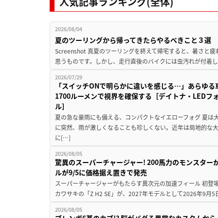
人気記事ランキング(全体)
2026/08/04
夏のツーリングから帰ってきたらやるべきこと３選
Screenshot 真夏のツーリングを終えて帰宅すると、暑さ
思うものです。しかし、走行直後のバイクには虫汚れが付着し
2026/07/29
「スイッチONで明らかに違いを感じる…」あらゆる
1700ルーメンで視界を確保する［デイトナ・LEDフ
ル］
夏の急な豪雨にも備える、コンパクトなイエローフォグ 夏は
に突然、雨が激しくなることも珍しくない。近年は局地的な
に[…]
2026/08/05
驚異のスーパーチャージャー! 200馬力のモンスターが再
ルが9/5に価格据え置きで発売
スーパーチャージャーがもたらす異次元の加速フィール 初登
カワサキの「Z H2 SE」が、2027年モデルとして2026年9月
2026/08/05