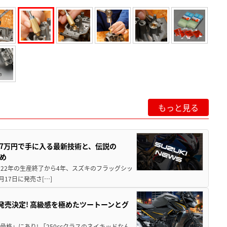
もっと見る
237万円で手に入る最新技術と、伝説の
とめ
 2022年の生産終了から4年、スズキのフラッグシッ
月17日に発売さ[…]
5に発売決定! 高級感を極めたツートーンとグ
骨格」にあり! 「250ccクラスのネイキッドなん