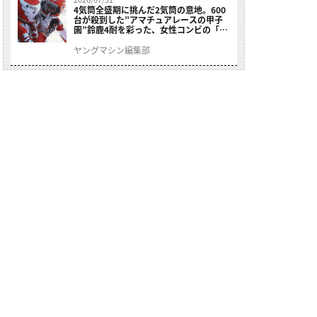
4気筒全盛期に挑んだ2気筒の意地。600
台が殺到した”アマチュアレースの甲子
園”鈴鹿4耐を彩った、女性コンビの「ス
ズキGSX400E」が特別展示開始
ヤングマシン編集部