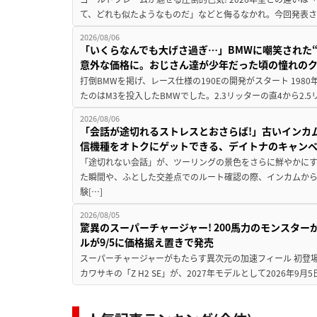
て、どれも似たようなものだ」などと侮るなかれ。今回発表されたカ
2026/08/06
「いくらなんでも大げさ過ぎ…」BMWに嘲笑された“190
意外な価格に。おじさん達が少年だった頃の憧れの
打倒BMWを掲げ、レース仕様の190Eの開発がスタート 19
たのはM3を投入したBMWでした。2.3リッターの直4から2.
2026/08/06
「会話が途切れるストレスとおさらば!」古いインカ
信機種をオトクにゲットできる、デイトナのキャン
「途切れない会話」が、ツーリングの景色をさらに鮮やかにす
た瞬間や、ふとした交差点でのルート確認の際、インカムか
験[…]
2026/08/05
驚異のスーパーチャージャー! 200馬力のモンスターが再
ルが9/5に価格据え置きで発売
スーパーチャージャーがもたらす異次元の加速フィール 初登
カワサキの「Z H2 SE」が、2027年モデルとして2026年9月