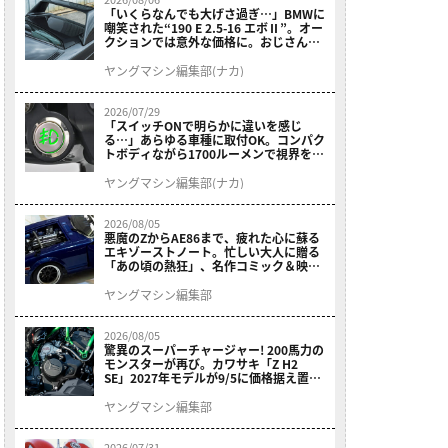
「いくらなんでも大げさ過ぎ…」BMWに
嘲笑された“190 E 2.5-16 エボⅡ”。オー
クションでは意外な価格に。おじさん達
が少年だった頃の憧れのクルマを深堀り
ヤングマシン編集部(ナカ)
2026/07/29
「スイッチONで明らかに違いを感じ
る…」あらゆる車種に取付OK。コンパク
トボディながら1700ルーメンで視界を確
保する［デイトナ・LEDフォグランプユ
ニット プレシャスレイ スモール］
ヤングマシン編集部(ナカ)
2026/08/05
悪魔のZからAE86まで、疲れた心に蘇る
エキゾーストノート。忙しい大人に贈る
「あの頃の熱狂」、名作コミック＆映画
の愛機たちが東京駅地下に期間限定で集
結！
ヤングマシン編集部
2026/08/05
驚異のスーパーチャージャー! 200馬力の
モンスターが再び。カワサキ「Z H2
SE」2027年モデルが9/5に価格据え置き
で発売
ヤングマシン編集部
2026/07/31