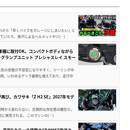
と疲れから「早くバイクをガレージにしまいたい」と
ていたり、発汗によるヘルメットやジ[…]
車種に取付OK。コンパクトボディながら
ォグランプユニット プレシャスレイ スモー
大気の状態が不安定になりやすく、ツーリング中
大雨、いわゆるゲリラ豪雨も増えており、走行中
び。カワサキ「Z H2 SE」2027年モデ
場時から変わらない、圧倒的な存在感は健在だ。
5日に発売される。 このマシンの[…]