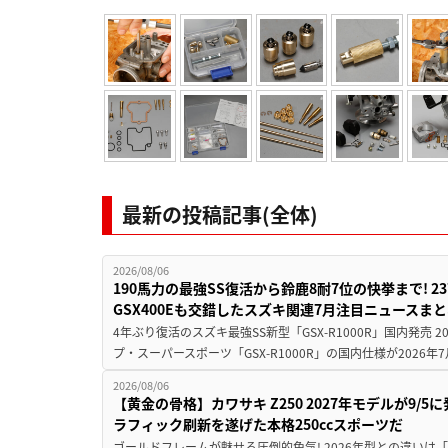
最新の投稿記事(全体)
2026/08/06
190馬力の最強SS復活から鈴鹿8耐7位の快挙まで! 
GSX400Eも交錯したスズキ関連7月注目ニュースま
4年ぶり復活のスズキ最強SS新型「GSX-R1000R」国内発売
プ・スーパースポーツ「GSX-R1000R」の国内仕様が2026年7
2026/08/06
【黄金の骨格】カワサキ Z250 2027年モデルが9/
ラフィック刷新を遂げた本格250ccスポーツだ
ゴールドフレームが魅せる圧倒的色気! 2026年型との違いは「