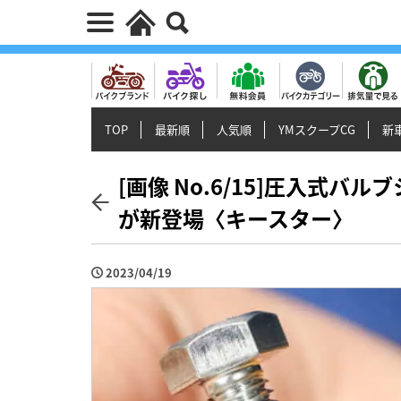
TOP
最新順
人気順
YMスクープCG
新車
[画像 No.6/15]圧入式
が新登場〈キースター〉
2023/04/19