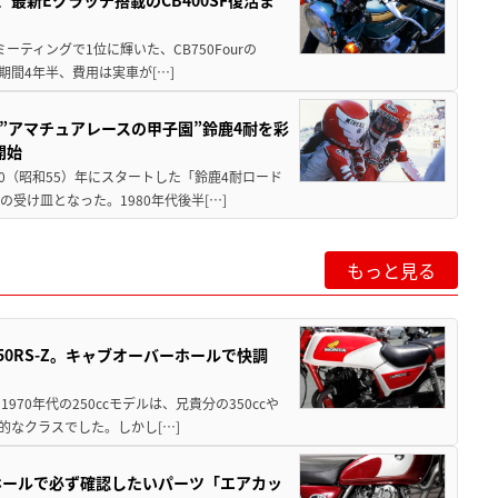
最新Eクラッチ搭載のCB400SF復活ま
ミーティングで1位に輝いた、CB750Fourの
期間4年半、費用は実車が[…]
た”アマチュアレースの甲子園”鈴鹿4耐を彩
開始
80（昭和55）年にスタートした「鈴鹿4耐ロード
受け皿となった。1980年代後半[…]
もっと見る
50RS-Z。キャブオーバーホールで快調
70年代の250ccモデルは、兄貴分の350ccや
的なクラスでした。しかし[…]
ホールで必ず確認したいパーツ「エアカッ