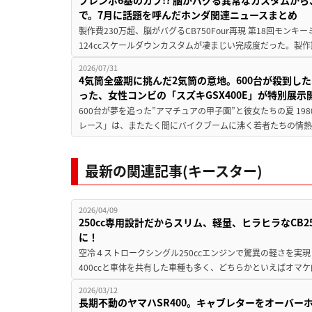
ブレンボ6基のカブ!? 脳がバグる異常なカスタムから、
で。7月に話題を呼んだホンダ関連ニュースまとめ
製作費230万超、脳がバグるCB750Four再現 第18回モンキー
124ccスケールダウンカスタムが凄まじい完成度だった。製作
2026/07/31
4気筒全盛期に挑んだ2気筒の意地。600台が殺到し
った、女性コンビの「スズキGSX400E」が特別展示
600台が夢を追った”アマチュアの甲子園”と彼女たちの夏 19
レース」は、またたく間にバイクブームに沸く若者たちの情熱の
最新の関連記事(キースター)
2026/04/09
250cc専用設計だからスリム、軽量、ヒラヒラなCB2
に！
空冷４ストロークシングル250ccエンジンで驚異の軽さを実現 19
400ccと車体を共有した車種も多く、どちらかといえばオマケ
2026/03/12
長期不動のヤマハSR400。キャブレターをオーバー