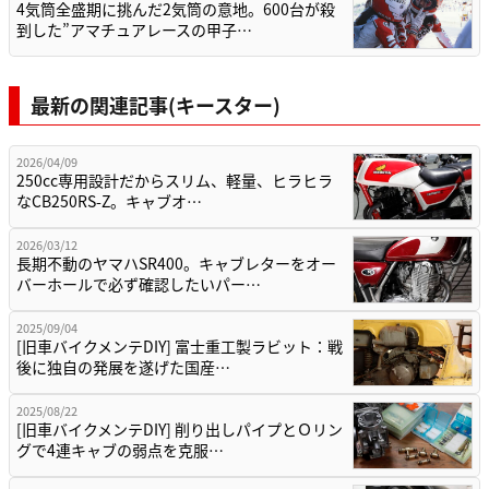
4気筒全盛期に挑んだ2気筒の意地。600台が殺
到した”アマチュアレースの甲子…
最新の関連記事(キースター)
2026/04/09
250cc専用設計だからスリム、軽量、ヒラヒラ
なCB250RS-Z。キャブオ…
2026/03/12
長期不動のヤマハSR400。キャブレターをオー
バーホールで必ず確認したいパー…
2025/09/04
[旧車バイクメンテDIY] 富士重工製ラビット：戦
後に独自の発展を遂げた国産…
2025/08/22
[旧車バイクメンテDIY] 削り出しパイプとＯリン
グで4連キャブの弱点を克服…