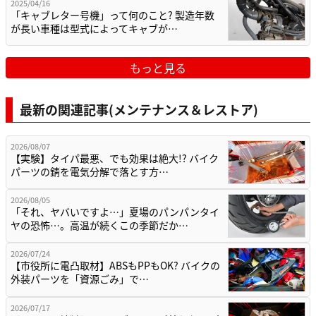
2025/04/16
「キャブレター号機」って何のこと? 製造年数
が長い車種は型式によってキャブが…
もっと見る
最新の関連記事(メンテナンス＆レストア)
2026/08/07
【実験】タイパ最悪、でも効果は絶大!? バイク
パーツの錆を電気分解で落とす方…
2026/08/05
「それ、ヤバいですよ…」夏場のパンパンタイ
ヤの恐怖…。高温が続くこの季節だか…
2026/07/24
【市役所に電凸取材】ABSもPPもOK? バイクの
外装パーツを「資源ごみ」で…
2026/07/17