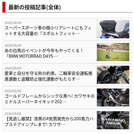
最新の投稿記事(全体)
2026/08/08
スーパースポーツ車の極小リアシートにもフィ
ットする大容量の『スポルトフィット…
2026/08/08
あの白馬のイベントが今年もやってくる！
「BMW MOTORRAD DAYS …
2026/08/08
愛車と自分を守る秋の約束。二輪車安全運転推
進運動と盗難防止強化運動がもたらす…
2026/08/08
ゴールドフレームからシックな黒へ! カワサキの
ミドルスーパーネイキッド202…
2026/08/08
【見逃し厳禁】漆黒の4気筒発売から200馬力ハ
ブステアインプレまで! カワサ…