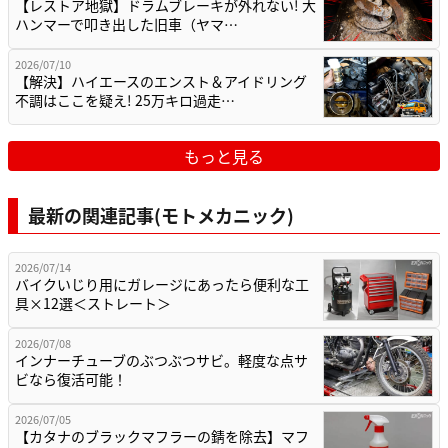
【レストア地獄】ドラムブレーキが外れない! 大
ハンマーで叩き出した旧車（ヤマ…
2026/07/10
【解決】ハイエースのエンスト＆アイドリング
不調はここを疑え! 25万キロ過走…
もっと見る
最新の関連記事(モトメカニック)
2026/07/14
バイクいじり用にガレージにあったら便利な工
具×12選＜ストレート＞
2026/07/08
インナーチューブのぶつぶつサビ。軽度な点サ
ビなら復活可能！
2026/07/05
【カタナのブラックマフラーの錆を除去】マフ