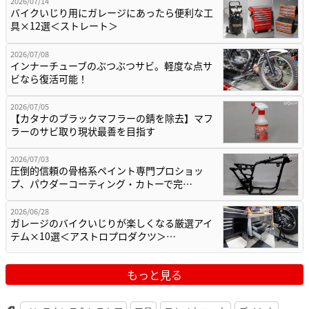
2026/07/14
バイクいじり用にガレージにあったら便利な工
具×12選＜ストレート＞
2026/07/08
インナーチューブのぶつぶつサビ。軽度な点サ
ビなら復活可能！
2026/07/05
【カタナのブラックマフラーの錆を除去】マフ
ラーのサビ取り現状最善を目指す
2026/07/03
圧倒的信頼の骨格系ペイント専門プロショッ
プ、パウダーコーティング・カトーで完…
2026/06/28
ガレージのバイクいじりが楽しくなる厳選アイ
テム×10選＜アストロプロダクツ＞…
もっと見る