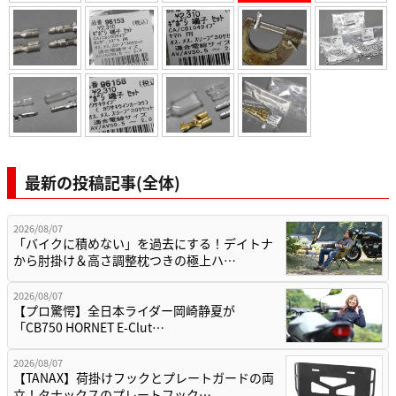
最新の投稿記事(全体)
2026/08/07
「バイクに積めない」を過去にする！デイトナ
から肘掛け＆高さ調整枕つきの極上ハ…
2026/08/07
【プロ驚愕】全日本ライダー岡崎静夏が
「CB750 HORNET E-Clut…
2026/08/07
【TANAX】荷掛けフックとプレートガードの両
立！タナックスのプレートフック…