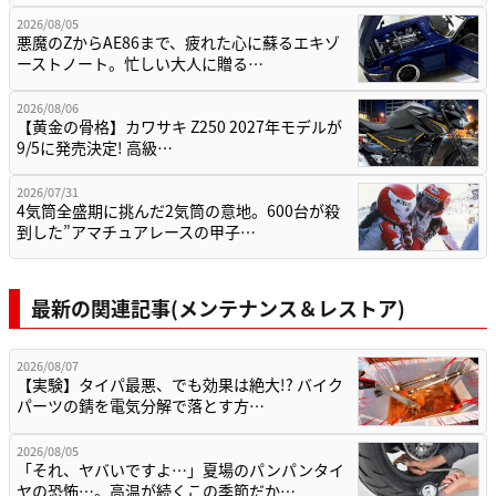
2026/08/05
悪魔のZからAE86まで、疲れた心に蘇るエキゾ
ーストノート。忙しい大人に贈る…
2026/08/06
【黄金の骨格】カワサキ Z250 2027年モデルが
9/5に発売決定! 高級…
2026/07/31
4気筒全盛期に挑んだ2気筒の意地。600台が殺
到した”アマチュアレースの甲子…
最新の関連記事(メンテナンス＆レストア)
2026/08/07
【実験】タイパ最悪、でも効果は絶大!? バイク
パーツの錆を電気分解で落とす方…
2026/08/05
「それ、ヤバいですよ…」夏場のパンパンタイ
ヤの恐怖…。高温が続くこの季節だか…