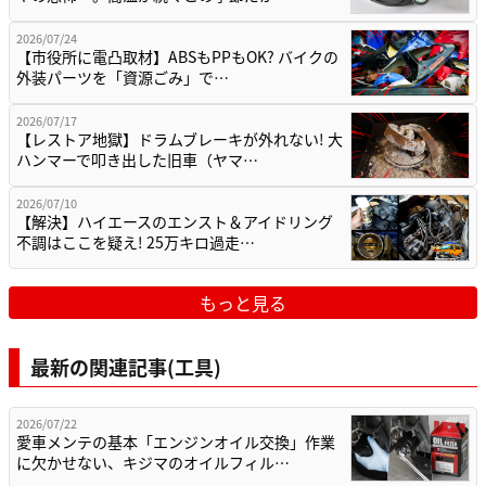
2026/07/24
【市役所に電凸取材】ABSもPPもOK? バイクの
外装パーツを「資源ごみ」で…
2026/07/17
【レストア地獄】ドラムブレーキが外れない! 大
ハンマーで叩き出した旧車（ヤマ…
2026/07/10
【解決】ハイエースのエンスト＆アイドリング
不調はここを疑え! 25万キロ過走…
もっと見る
最新の関連記事(工具)
2026/07/22
愛車メンテの基本「エンジンオイル交換」作業
に欠かせない、キジマのオイルフィル…