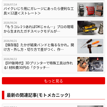
2026/07/14
バイクいじり用にガレージにあったら便利な工
具×12選＜ストレート＞
2026/06/26
「もうコレ1つあればOKじゃん…」プロの現場
から生まれたガチスペックモデルが…
2026/06/21
【保存版】たかが結束バンドと侮るなかれ。開
け方・外し方・切り方で差がつく、作…
2026/06/12
【DIY新時代】3Dプリンターで特殊工具は作れ
る! 材料費30円の「クラッチ…
もっと見る
最新の関連記事(モトメカニック)