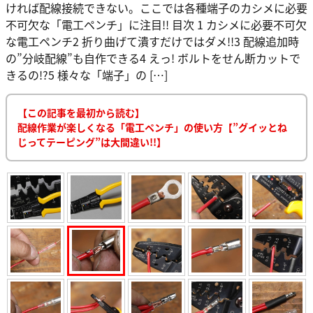
ければ配線接続できない。ここでは各種端子のカシメに必要
不可欠な「電工ペンチ」に注目!! 目次 1 カシメに必要不可欠
な電工ペンチ2 折り曲げて潰すだけではダメ!!3 配線追加時
の”分岐配線”も自作できる4 えっ! ボルトをせん断カットで
きるの!?5 様々な「端子」の […]
【この記事を最初から読む】
配線作業が楽しくなる「電工ペンチ」の使い方【”グイッとね
じってテーピング”は大間違い!!】