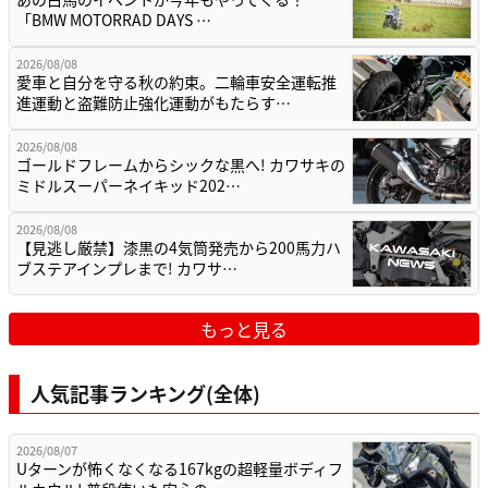
「BMW MOTORRAD DAYS …
2026/08/08
愛車と自分を守る秋の約束。二輪車安全運転推
進運動と盗難防止強化運動がもたらす…
2026/08/08
ゴールドフレームからシックな黒へ! カワサキの
ミドルスーパーネイキッド202…
2026/08/08
【見逃し厳禁】漆黒の4気筒発売から200馬力ハ
ブステアインプレまで! カワサ…
もっと見る
人気記事ランキング(全体)
2026/08/07
Uターンが怖くなくなる167kgの超軽量ボディフ