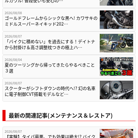
ルカウル! 普段使いも安心の…
2026/08/08
ゴールドフレームからシックな黒へ! カワサキの
ミドルスーパーネイキッド202…
2026/08/07
「バイクに積めない」を過去にする！デイトナ
から肘掛け＆高さ調整枕つきの極上ハ…
2026/08/04
夏のツーリングから帰ってきたらやるべきこと
３選
2026/08/07
スクーターがシフトダウンの時代へ!? 幻の名車
に電子制御CVT搭載モデルなど…
最新の関連記事(メンテナンス＆レストア)
2026/08/07
【実験】タイパ最悪、でも効果は絶大!? バイク