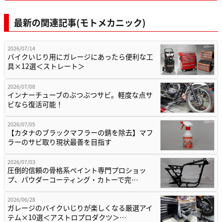
最新の関連記事(モトメカニック)
2026/07/14
バイクいじり用にガレージにあったら便利な工
具×12選＜ストレート＞
2026/07/08
インナーチューブのぶつぶつサビ。軽度な点サ
ビなら復活可能！
2026/07/05
【カタナのブラックマフラーの錆を除去】マフ
ラーのサビ取り現状最善を目指す
2026/07/03
圧倒的信頼の骨格系ペイント専門プロショッ
プ、パウダーコーティング・カトーで完…
2026/06/28
ガレージのバイクいじりが楽しくなる厳選アイ
テム×10選＜アストロプロダクツ＞…