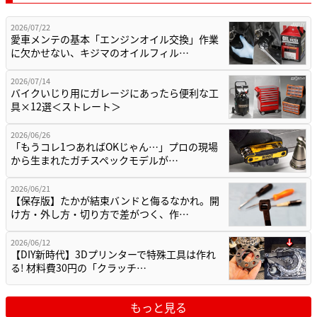
2026/07/22
愛車メンテの基本「エンジンオイル交換」作業
に欠かせない、キジマのオイルフィル…
2026/07/14
バイクいじり用にガレージにあったら便利な工
具×12選＜ストレート＞
2026/06/26
「もうコレ1つあればOKじゃん…」プロの現場
から生まれたガチスペックモデルが…
2026/06/21
【保存版】たかが結束バンドと侮るなかれ。開
け方・外し方・切り方で差がつく、作…
2026/06/12
【DIY新時代】3Dプリンターで特殊工具は作れ
る! 材料費30円の「クラッチ…
もっと見る