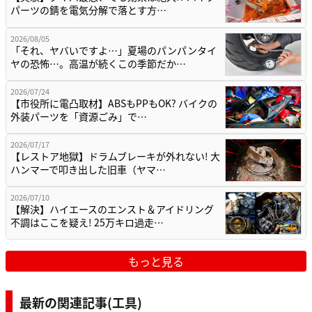
パーツの錆を電気分解で落とす方…
2026/08/05
「それ、ヤバいですよ…」夏場のパンパンタイ
ヤの恐怖…。高温が続くこの季節だか…
2026/07/24
【市役所に電凸取材】ABSもPPもOK? バイクの
外装パーツを「資源ごみ」で…
2026/07/17
【レストア地獄】ドラムブレーキが外れない! 大
ハンマーで叩き出した旧車（ヤマ…
2026/07/10
【解決】ハイエースのエンスト＆アイドリング
不調はここを疑え! 25万キロ過走…
もっと見る
最新の関連記事(工具)