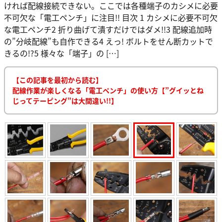
ければ配線接続できない。ここでは各種端子のカシメに必要
不可欠な「電工ペンチ」に注目!! 目次 1 カシメに必要不可欠
な電工ペンチ2 折り曲げて潰すだけではダメ!!3 配線追加時
の”分岐配線”も自作できる4 えっ! ボルトをせん断カットで
きるの!?5 様々な「端子」の […]
【この記事を最初から読む】
配線作業が楽しくなる「電工ペンチ」の使い方【”グイッとね
じってテーピング”は大間違い!!】