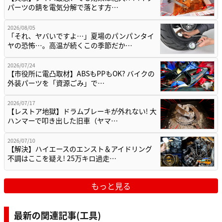
パーツの錆を電気分解で落とす方…
2026/08/05
「それ、ヤバいですよ…」夏場のパンパンタイ
ヤの恐怖…。高温が続くこの季節だか…
2026/07/24
【市役所に電凸取材】ABSもPPもOK? バイクの
外装パーツを「資源ごみ」で…
2026/07/17
【レストア地獄】ドラムブレーキが外れない! 大
ハンマーで叩き出した旧車（ヤマ…
2026/07/10
【解決】ハイエースのエンスト＆アイドリング
不調はここを疑え! 25万キロ過走…
もっと見る
最新の関連記事(工具)