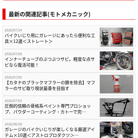
最新の関連記事(モトメカニック)
2026/07/14
バイクいじり用にガレージにあったら便利な工
具×12選＜ストレート＞
2026/07/08
インナーチューブのぶつぶつサビ。軽度な点サ
ビなら復活可能！
2026/07/05
【カタナのブラックマフラーの錆を除去】マフ
ラーのサビ取り現状最善を目指す
2026/07/03
圧倒的信頼の骨格系ペイント専門プロショッ
プ、パウダーコーティング・カトーで完…
2026/06/28
ガレージのバイクいじりが楽しくなる厳選アイ
テム×10選＜アストロプロダクツ＞…