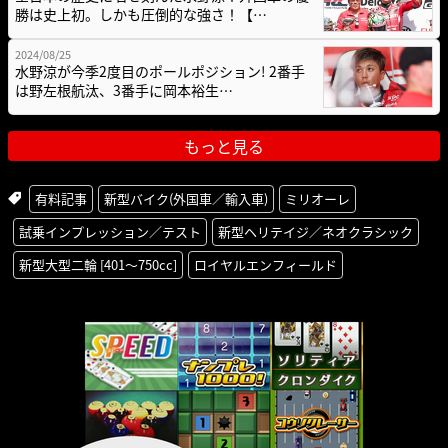
勝は史上初。しかも圧倒的な強さ！【…
2024/08/25
水野涼が今季2度目のポールポジション! 2番手
は野左根航汰、3番手に岡本裕生…
もっと見る
有料記事
新型バイク(外国車／輸入車)
ミリオーレ
試乗インプレッション／テスト
新型ヘリテイジ／ネオクラシック
新型大型二輪 [401〜750cc]
ロイヤルエンフィールド