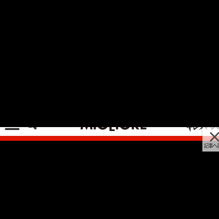
記事へ戻る
[画像 No.19/33]ネオ・カフェレーサーの予感。
英国旧車風はもちろん、もっとモダンなスタイル
にも！【ロイヤルエンフィールド コンチネンタル
GT650 試乗】
2023/10/19