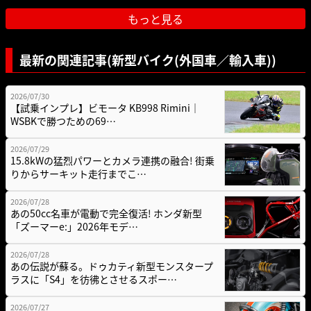
もっと見る
最新の関連記事(新型バイク(外国車／輸入車))
2026/07/30
【試乗インプレ】ビモータ KB998 Rimini｜
WSBKで勝つための69…
2026/07/29
15.8kWの猛烈パワーとカメラ連携の融合! 街乗
りからサーキット走行までこ…
2026/07/28
あの50cc名車が電動で完全復活! ホンダ新型
「ズーマーe:」2026年モデ…
2026/07/28
あの伝説が蘇る。ドゥカティ新型モンスタープ
ラスに「S4」を彷彿とさせるスポー…
2026/07/27