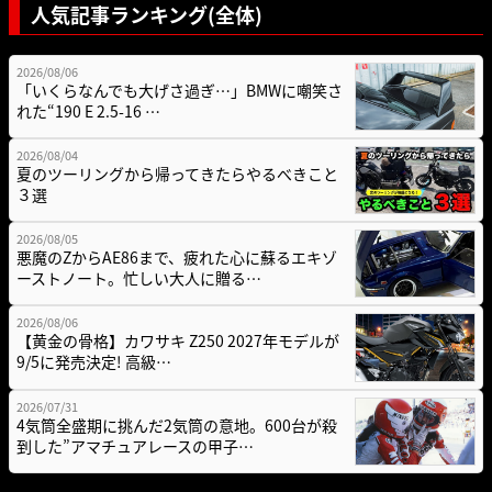
人気記事ランキング(全体)
2026/08/06
「いくらなんでも大げさ過ぎ…」BMWに嘲笑さ
れた“190 E 2.5-16 …
2026/08/04
夏のツーリングから帰ってきたらやるべきこと
３選
2026/08/05
悪魔のZからAE86まで、疲れた心に蘇るエキゾ
ーストノート。忙しい大人に贈る…
2026/08/06
【黄金の骨格】カワサキ Z250 2027年モデルが
9/5に発売決定! 高級…
2026/07/31
4気筒全盛期に挑んだ2気筒の意地。600台が殺
到した”アマチュアレースの甲子…