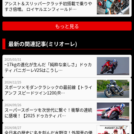
アシスト＆スリッパークラッチ初搭載で乗りや
すさ倍増。 ロイヤルエンフィールド…
もっと見る
最新の関連記事(ミリオーレ)
2025/03/31
−17kgの進化が生んだ「純粋な楽しさ」ドゥカ
ティ パニガーレV2Sはこうし…
2024/12/25
スポーツ×モダンクラシックの最前線【トライ
アンフ スピードツイン1200/R…
2024/09/26
スーパースポーツを次世代に繋ぐ！衝撃の連続
に感嘆！【2025 ドゥカティ パ…
2024/08/27
全日本の歴史に名を刻んだ水野涼！外国車の優