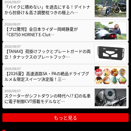
2026/08/07
「バイクに積めない」を過去にする！デイトナ
から肘掛け＆高さ調整枕つきの極上ハ…
2026/08/07
【プロ驚愕】全日本ライダー岡崎静夏が
「CB750 HORNET E-Clut…
2026/08/07
【TANAX】荷掛けフックとプレートガードの両
立！タナックスのプレートフック…
2026/08/07
【2026夏】高速道路SA・PAの絶品ドライブグ
ルメ＆限定スイーツ決定版！三…
2026/08/07
スクーターがシフトダウンの時代へ!? 幻の名車
に電子制御CVT搭載モデルなど…
もっと見る