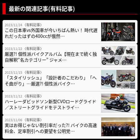
最新の関連記事(有料記事)
2023/11/24
〈有料記事〉
この日本車vs外国車が今いちばん熱い！ 時代遅
れだったはずの400ccが俄然…
2023/11/22
〈有料記事〉
厳選?! 個性派バイクアルバム【現在まで続く独
自解釈“名カテゴリー” ジャメ…
2023/11/15
〈有料記事〉
「スタイリッシュ」「設計者のこだわり」「へ
そ曲がり」…厳選?! 個性派バイク…
2023/11/12
〈有料記事〉
ハーレーダビッドソン新型CVOロードグライド
／ストリートグライドをテストライ…
2023/11/06
〈有料記事〉
実はお得じゃない割引率だった?! バイクの高速
料金、定率割引への要望を公明党…