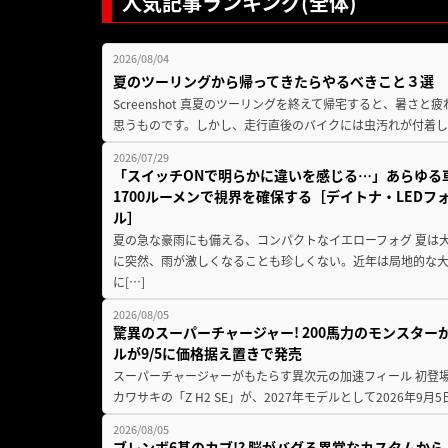
人気記事ランキング(全体)
2026/08/04
夏のツーリングから帰ってきたらやるべきこと３選
Screenshot 真夏のツーリングを終えて帰宅すると、暑さ
思うものです。しかし、走行直後のバイクには虫汚れが付着し
2026/07/29
「スイッチONで明らかに違いを感じる…」あらゆる
1700ルーメンで視界を確保する［デイトナ・LEDフ
ル］
夏の急な豪雨にも備える、コンパクトなイエローフォグ 夏は
に突然、雨が激しくなることも珍しくない。近年は局地的な
に[…]
2026/08/05
驚異のスーパーチャージャー! 200馬力のモンスターが再
ルが9/5に価格据え置きで発売
スーパーチャージャーがもたらす異次元の加速フィール 初登
カワサキの「Z H2 SE」が、2027年モデルとして2026年9月
2026/08/05
ブレンボ6基のカブ!? 脳がバグる異常なカスタムから、