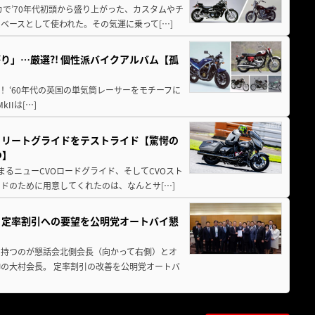
カで’70年代初頭から盛り上がった、カスタムやチ
ベースとして使われた。その気運に乗って[…]
」…厳選?! 個性派バイクアルバム【孤
りハイメカ！ ‘60年代の英国の単気筒レーサーをモチーフに
IIは[…]
トリートグライドをテストライド【驚愕の
つ】
まるニューCVOロードグライド、そしてCVOスト
ドのために用意してくれたのは、なんとサ[…]
、定率割引への要望を公明党オートバイ懇
を持つのが懇話会北側会長（向かって右側）とオ
Jの大村会長。 定率割引の改善を公明党オートバ