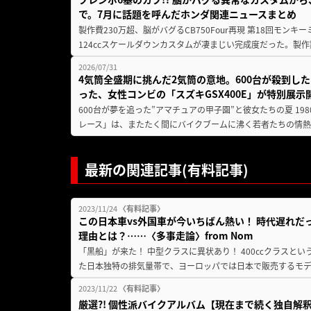
で。7月に話題を呼んだホンダ関連ニュースまとめ
製作費230万超、脳がバグるCB750Four再現 第18回モンキー
124ccスケールダウンカスタムが凄まじい完成度だった。製作
2026/07/31
4気筒全盛期に挑んだ2気筒の意地。600台が殺到し
った、女性コンビの「スズキGSX400E」が特別展示
600台が夢を追った”アマチュアの甲子園”と彼女たちの夏 19
レース」は、またたく間にバイクブームに沸く若者たちの情熱の
最新の関連記事(有料記事)
2023/11/24
〈有料記事〉
この日本車vs外国車が今いちばん熱い！ 時代遅れだっ
理由とは？……〈多事走論〉from Nom
「黒船」が来た！ 中型クラスに異状あり！ 400㏄クラスと
た日本独特の排気量帯で、ヨーロッパでは日本で販売するモデル
2023/11/22
〈有料記事〉
厳選?! 個性派バイクアルバム【現在まで続く独自解釈