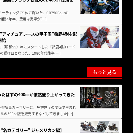
ミーティングで1位に輝いた、CB750Fourの
期間4年半、費用は実車が[…]
た”アマチュアレースの甲子園”鈴鹿4耐を彩
開始
80（昭和55）年にスタートした「鈴鹿4耐ロード
受け皿となった。1980年代後半[…]
もっと見る
たはずの400ccが俄然盛り上がってきた
いう排気量カテゴリーは、免許制度の関係で生まれ
の500㏄版を販売するなどしてきました[…]
“名カテゴリー” ジャメリカン編】