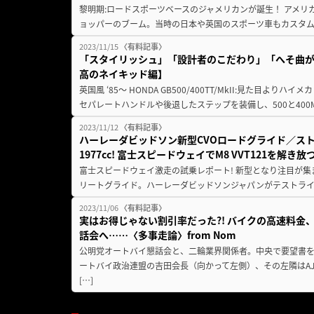
黎明期:ロードスポーツベースのジャメリカンが誕生！ アメリ
ョッパーのブーム。当時の日本や英国のスポーツ車もカスタム
2023/11/15
〈有料記事〉
「スタイリッシュ」「設計者のこだわり」「へそ曲がり
高のネイキッド編】
英国風 ‘85〜 HONDA GB500/400TT/MkII:見た目よ
セパレートハンドルや後退したステップを装備し、500と400Mk
2023/11/12
〈有料記事〉
ハーレーダビッドソン新型CVOロードグライド／ス
1977cc! 富士スピードウェイでM8 VVT121を解き放
富士スピードウェイ激走の試乗レポート! 新型となり注目が集
リートグライド。ハーレーダビッドソンジャパンがテストライ
2023/11/06
〈有料記事〉
実はお得じゃない割引率だった?! バイクの高速料金
話会へ……〈多事走論〉from Nom
公明党オートバイ懇話会と、二輪業界関係者。中央で要望書
ートバイ政治連盟の吉田会長（向かって左側）、その左隣はA
[…]