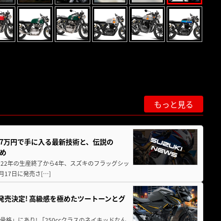
もっと見る
237万円で手に入る最新技術と、伝説の
とめ
 2022年の生産終了から4年、スズキのフラッグシッ
月17日に発売さ[…]
5に発売決定! 高級感を極めたツートーンとグ
骨格」にあり! 「250ccクラスのネイキッドなん