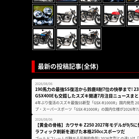
最新の投稿記事(全体)
2026/08/06
190馬力の最強SS復活から鈴鹿8耐7位の快挙まで! 
GSX400Eも交錯したスズキ関連7月注目ニュースま
4年ぶり復活のスズキ最強SS新型「GSX-R1000R」国内発売
プ・スーパースポーツ「GSX-R1000R」の国内仕様が2026年7
2026/08/06
【黄金の骨格】カワサキ Z250 2027年モデルが9/
ラフィック刷新を遂げた本格250ccスポーツだ
ゴールドフレームが魅せる圧倒的色気! 2026年型との違いは「