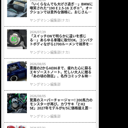
「いくらなんでも大げさ過ぎ…」BMWに
嘲笑された“190 E 2.5-16 エボⅡ”。オー
クションでは意外な価格に。おじさん達
が少年だった頃の憧れのクルマを深堀り
ヤングマシン編集部(ナカ)
2026/07/29
「スイッチONで明らかに違いを感じ
る…」あらゆる車種に取付OK。コンパク
トボディながら1700ルーメンで視界を確
保する［デイトナ・LEDフォグランプユ
ニット プレシャスレイ スモール］
ヤングマシン編集部(ナカ)
2026/08/05
悪魔のZからAE86まで、疲れた心に蘇る
エキゾーストノート。忙しい大人に贈る
「あの頃の熱狂」、名作コミック＆映画
の愛機たちが東京駅地下に期間限定で集
結！
ヤングマシン編集部
2026/08/05
驚異のスーパーチャージャー! 200馬力の
モンスターが再び。カワサキ「Z H2
SE」2027年モデルが9/5に価格据え置き
で発売
ヤングマシン編集部
2026/07/31