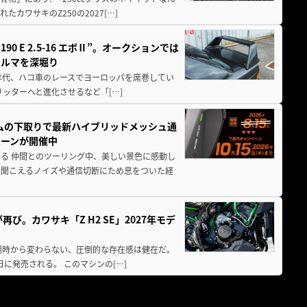
ワサキのZ250の2027[…]
 E 2.5-16 エボⅡ”。オークションでは
クルマを深堀り
80年代、ハコ車のレースでヨーロッパを席巻してい
5リッターへと進化させるなど「[…]
ムの下取りで最新ハイブリッドメッシュ通
ペーンが開催中
る 仲間とのツーリング中、美しい景色に感動し
ら聞こえるノイズや通信切断にため息をついた経
び。カワサキ「Z H2 SE」2027年モデ
場時から変わらない、圧倒的な存在感は健在だ。
5日に発売される。 このマシンの[…]