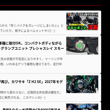
と疲れから「早くバイクをガレージにしまいたい」と
ていたり、発汗によるヘルメットやジ[…]
車種に取付OK。コンパクトボディながら
ォグランプユニット プレシャスレイ スモー
大気の状態が不安定になりやすく、ツーリング中
大雨、いわゆるゲリラ豪雨も増えており、走行中
び。カワサキ「Z H2 SE」2027年モデ
場時から変わらない、圧倒的な存在感は健在だ。
5日に発売される。 このマシンの[…]
最新Eクラッチ搭載のCB400SF復活ま