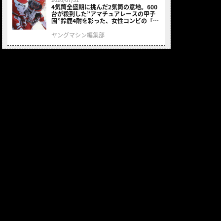
4気筒全盛期に挑んだ2気筒の意地。600
台が殺到した”アマチュアレースの甲子
園”鈴鹿4耐を彩った、女性コンビの「ス
ズキGSX400E」が特別展示開始
ヤングマシン編集部