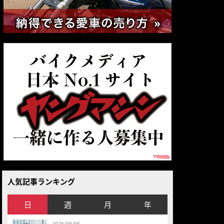
人気記事ランキング
日
週
月
年
2026/08/06