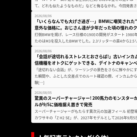
て、どれも似たようなものだ」などと侮るなかれ。今回発表されたカ
2026/08/06
「いくらなんでも大げさ過ぎ…」BMWに嘲笑された“190
意外な価格に。おじさん達が少年だった頃の憧れの
打倒BMWを掲げ、レース仕様の190Eの開発がスタート 19
たのはM3を投入したBMWでした。2.3リッターの直4から2.
2026/08/06
「会話が途切れるストレスとおさらば!」古いインカ
信機種をオトクにゲットできる、デイトナのキャン
「途切れない会話」が、ツーリングの景色をさらに鮮やかにす
た瞬間や、ふとした交差点でのルート確認の際、インカムか
験[…]
2026/08/05
驚異のスーパーチャージャー! 200馬力のモンスターが再
ルが9/5に価格据え置きで発売
スーパーチャージャーがもたらす異次元の加速フィール 初登
カワサキの「Z H2 SE」が、2027年モデルとして2026年9月