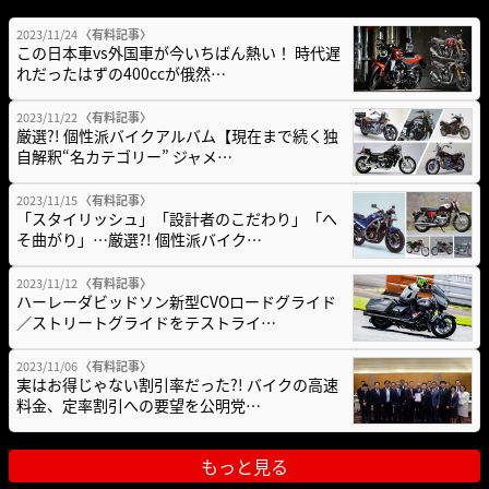
2023/11/24
〈有料記事〉
この日本車vs外国車が今いちばん熱い！ 時代遅
れだったはずの400ccが俄然…
2023/11/22
〈有料記事〉
厳選?! 個性派バイクアルバム【現在まで続く独
自解釈“名カテゴリー” ジャメ…
2023/11/15
〈有料記事〉
「スタイリッシュ」「設計者のこだわり」「へ
そ曲がり」…厳選?! 個性派バイク…
2023/11/12
〈有料記事〉
ハーレーダビッドソン新型CVOロードグライド
／ストリートグライドをテストライ…
2023/11/06
〈有料記事〉
実はお得じゃない割引率だった?! バイクの高速
料金、定率割引への要望を公明党…
もっと見る