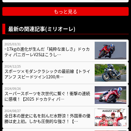
もっと見る
最新の関連記事(ミリオーレ)
2025/03/31
−17kgの進化が生んだ「純粋な楽しさ」ドゥカ
ティ パニガーレV2Sはこうし…
2024/12/25
スポーツ×モダンクラシックの最前線【トライ
アンフ スピードツイン1200/R…
2024/09/26
スーパースポーツを次世代に繋ぐ！衝撃の連続
に感嘆！【2025 ドゥカティ パ…
2024/08/27
全日本の歴史に名を刻んだ水野涼！外国車の優
勝は史上初。しかも圧倒的な強さ！【…