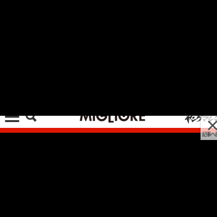
記事へ戻る
[画像 No.16/33]ネオ・カフェレーサーの予感。
英国旧車風はもちろん、もっとモダンなスタイル
にも！【ロイヤルエンフィールド コンチネンタル
GT650 試乗】
2023/10/19