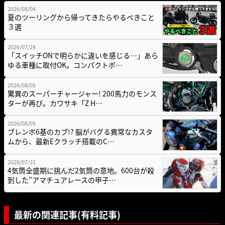
2026/08/04
夏のツーリングから帰ってきたらやるべきこと
３選
2026/07/29
「スイッチONで明らかに違いを感じる…」あら
ゆる車種に取付OK。コンパクトボ…
2026/08/05
驚異のスーパーチャージャー! 200馬力のモンス
ターが再び。カワサキ「Z H…
2026/08/05
ブレンボ6基のカブ!? 脳がバグる異常なカスタ
ムから、最新Eクラッチ搭載のC…
2026/07/31
4気筒全盛期に挑んだ2気筒の意地。600台が殺
到した”アマチュアレースの甲子…
最新の関連記事(有料記事)