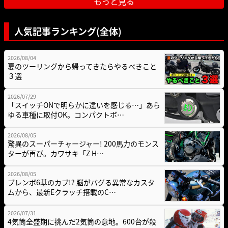
もっと見る
人気記事ランキング(全体)
2026/08/04
夏のツーリングから帰ってきたらやるべきこと
３選
2026/07/29
「スイッチONで明らかに違いを感じる…」あら
ゆる車種に取付OK。コンパクトボ…
2026/08/05
驚異のスーパーチャージャー! 200馬力のモンス
ターが再び。カワサキ「Z H…
2026/08/05
ブレンボ6基のカブ!? 脳がバグる異常なカスタ
ムから、最新Eクラッチ搭載のC…
2026/07/31
4気筒全盛期に挑んだ2気筒の意地。600台が殺