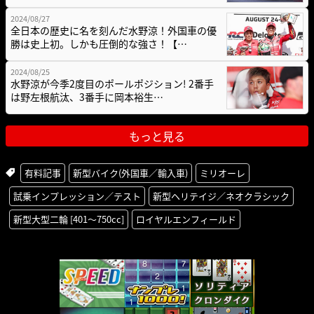
2024/08/27
全日本の歴史に名を刻んだ水野涼！外国車の優
勝は史上初。しかも圧倒的な強さ！【…
2024/08/25
水野涼が今季2度目のポールポジション! 2番手
は野左根航汰、3番手に岡本裕生…
もっと見る
有料記事
新型バイク(外国車／輸入車)
ミリオーレ
試乗インプレッション／テスト
新型ヘリテイジ／ネオクラシック
新型大型二輪 [401〜750cc]
ロイヤルエンフィールド