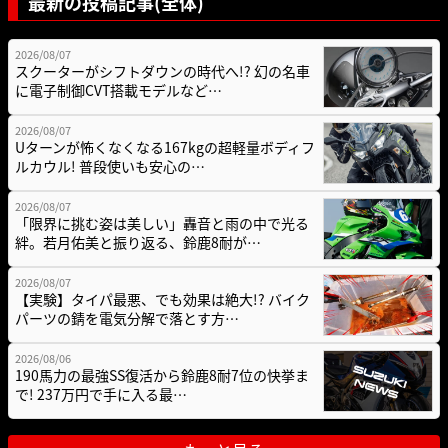
最新の投稿記事(全体)
2026/08/07
スクーターがシフトダウンの時代へ!? 幻の名車
に電子制御CVT搭載モデルなど…
2026/08/07
Uターンが怖くなくなる167kgの超軽量ボディフ
ルカウル! 普段使いも安心の…
2026/08/07
「限界に挑む姿は美しい」轟音と雨の中で光る
絆。若月佑美と振り返る、鈴鹿8耐が…
2026/08/07
【実験】タイパ最悪、でも効果は絶大!? バイク
パーツの錆を電気分解で落とす方…
2026/08/06
190馬力の最強SS復活から鈴鹿8耐7位の快挙ま
で! 237万円で手に入る最…