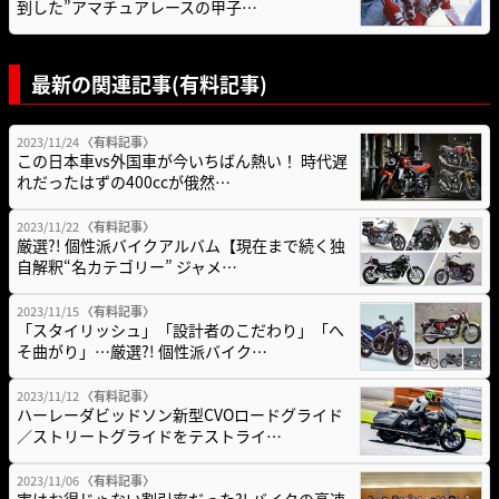
到した”アマチュアレースの甲子…
最新の関連記事(有料記事)
2023/11/24
〈有料記事〉
この日本車vs外国車が今いちばん熱い！ 時代遅
れだったはずの400ccが俄然…
2023/11/22
〈有料記事〉
厳選?! 個性派バイクアルバム【現在まで続く独
自解釈“名カテゴリー” ジャメ…
2023/11/15
〈有料記事〉
「スタイリッシュ」「設計者のこだわり」「へ
そ曲がり」…厳選?! 個性派バイク…
2023/11/12
〈有料記事〉
ハーレーダビッドソン新型CVOロードグライド
／ストリートグライドをテストライ…
2023/11/06
〈有料記事〉
実はお得じゃない割引率だった?! バイクの高速