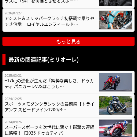
ラスに「S4」を彷彿とさせるスポー…
2026/07/27
アシスト＆スリッパークラッチ初搭載で乗りや
すさ倍増。 ロイヤルエンフィールド…
もっと見る
最新の関連記事(ミリオーレ)
2025/03/31
−17kgの進化が生んだ「純粋な楽しさ」ドゥカ
ティ パニガーレV2Sはこうし…
2024/12/25
スポーツ×モダンクラシックの最前線【トライ
アンフ スピードツイン1200/R…
2024/09/26
スーパースポーツを次世代に繋ぐ！衝撃の連続
に感嘆！【2025 ドゥカティ パ…