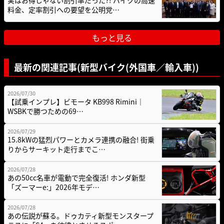
料金、定率割引への要望を公明党…
もっと見る
最新の関連記事(新型バイク(外国車／輸入車))
2026/07/30
【試乗インプレ】ビモータ KB998 Rimini｜
WSBKで勝つための69…
2026/07/29
15.8kWの猛烈パワーとカメラ連携の融合! 街乗
りからサーキット走行までこ…
2026/07/28
あの50cc名車が電動で完全復活! ホンダ新型
「ズーマーe:」2026年モデ…
2026/07/28
あの伝説が蘇る。ドゥカティ新型モンスタープ