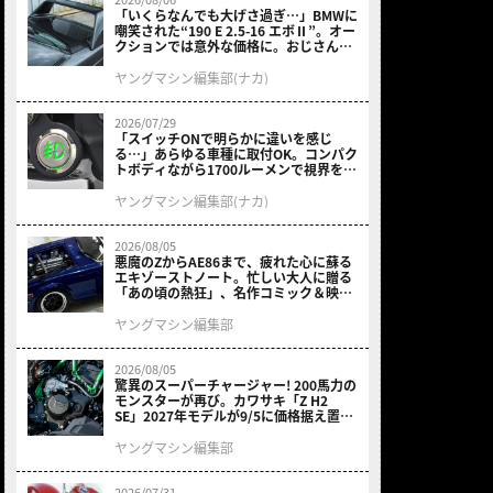
「いくらなんでも大げさ過ぎ…」BMWに
嘲笑された“190 E 2.5-16 エボⅡ”。オー
クションでは意外な価格に。おじさん達
が少年だった頃の憧れのクルマを深堀り
ヤングマシン編集部(ナカ)
2026/07/29
「スイッチONで明らかに違いを感じ
る…」あらゆる車種に取付OK。コンパク
トボディながら1700ルーメンで視界を確
保する［デイトナ・LEDフォグランプユ
ニット プレシャスレイ スモール］
ヤングマシン編集部(ナカ)
2026/08/05
悪魔のZからAE86まで、疲れた心に蘇る
エキゾーストノート。忙しい大人に贈る
「あの頃の熱狂」、名作コミック＆映画
の愛機たちが東京駅地下に期間限定で集
結！
ヤングマシン編集部
2026/08/05
驚異のスーパーチャージャー! 200馬力の
モンスターが再び。カワサキ「Z H2
SE」2027年モデルが9/5に価格据え置き
で発売
ヤングマシン編集部
2026/07/31