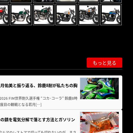
もっと見る
月佑美と振り返る、鈴鹿8耐が私たちの胸
26 FIM世界耐久選手権 “コカ･コーラ” 鈴鹿8時
度目の観戦となる若月[…]
ツの錆を電気分解で落とす方法とガソリン
クやクルマのレストアで切っても切れないのが、まさ