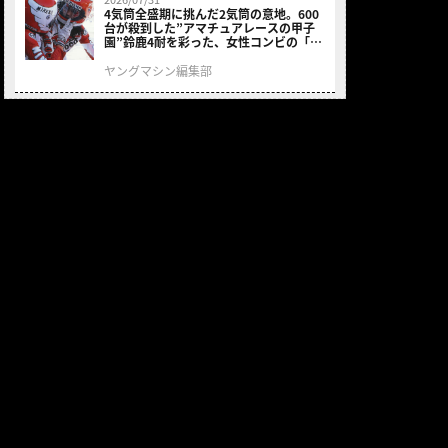
4気筒全盛期に挑んだ2気筒の意地。600
台が殺到した”アマチュアレースの甲子
園”鈴鹿4耐を彩った、女性コンビの「ス
ズキGSX400E」が特別展示開始
ヤングマシン編集部