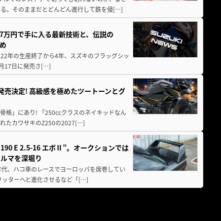
る。そのままだとどんどん進行して鉄を侵[…]
237万円で手に入る最新技術と、伝説の
とめ
 2022年の生産終了から4年、スズキのフラッグシッ
月17日に発売さ[…]
5に発売決定! 高級感を極めたツートーンとグ
骨格」にあり! 「250ccクラスのネイキッドなん
ワサキのZ250の2027[…]
 E 2.5-16 エボⅡ”。オークションでは
クルマを深堀り
80年代、ハコ車のレースでヨーロッパを席巻してい
5リッターへと進化させるなど「[…]