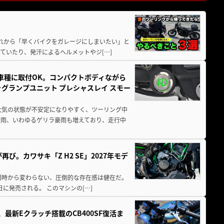
と疲れから「早くバイクをガレージにしまいたい」と
ていたり、発汗によるヘルメットやジ[…]
車種に取付OK。コンパクトボディながら
ォグランプユニット プレシャスレイ スモー
大気の状態が不安定になりやすく、ツーリング中
大雨、いわゆるゲリラ豪雨も増えており、走行中
び。カワサキ「Z H2 SE」2027年モデ
場時から変わらない、圧倒的な存在感は健在だ。
5日に発売される。 このマシンの[…]
最新Eクラッチ搭載のCB400SF復活ま