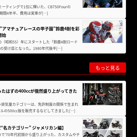
ミーティングで1位に輝いた、CB750Fourの
期間4年半、費用は実車が[…]
た”アマチュアレースの甲子園”鈴鹿4耐を彩
開始
80（昭和55）年にスタートした「鈴鹿4耐ロード
受け皿となった。1980年代後半[…]
もっと見る
たはずの400ccが俄然盛り上がってきた
いう排気量カテゴリーは、免許制度の関係で生まれ
の500㏄版を販売するなどしてきました[…]
“名カテゴリー” ジャメリカン編】
カで’70年代初頭から盛り上がった、カスタムやチ