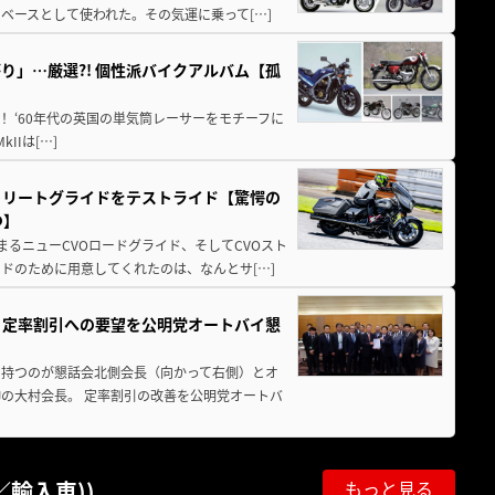
ベースとして使われた。その気運に乗って[…]
」…厳選?! 個性派バイクアルバム【孤
りハイメカ！ ‘60年代の英国の単気筒レーサーをモチーフに
IIは[…]
トリートグライドをテストライド【驚愕の
つ】
まるニューCVOロードグライド、そしてCVOスト
ドのために用意してくれたのは、なんとサ[…]
、定率割引への要望を公明党オートバイ懇
を持つのが懇話会北側会長（向かって右側）とオ
Jの大村会長。 定率割引の改善を公明党オートバ
輸入車))
もっと見る