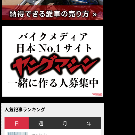
人気記事ランキング
日
週
月
年
2026/08/06