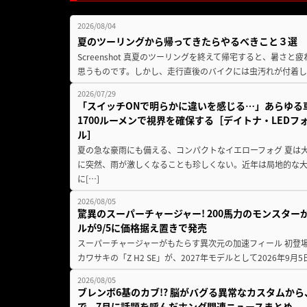
2026/08/04
夏のツーリングから帰ってきたらやるべきこと３選
Screenshot 真夏のツーリングを終えて帰宅すると、暑さ
思うものです。しかし、走行直後のバイクには虫汚れが付着し
2026/07/29
「スイッチONで明らかに違いを感じる…」あらゆる
1700ルーメンで視界を確保する［デイトナ・LEDフ
ル］
夏の急な豪雨にも備える、コンパクトなイエローフォグ 夏は
に突然、雨が激しくなることも珍しくない。近年は局地的な
に[…]
2026/08/05
驚異のスーパーチャージャー! 200馬力のモンスターが再
ルが9/5に価格据え置きで発売
スーパーチャージャーがもたらす異次元の加速フィール 初登
カワサキの「Z H2 SE」が、2027年モデルとして2026年9月
2026/08/05
ブレンボ6基のカブ!? 脳がバグる異常なカスタムから、
で。7月に話題を呼んだホンダ関連ニュースまとめ