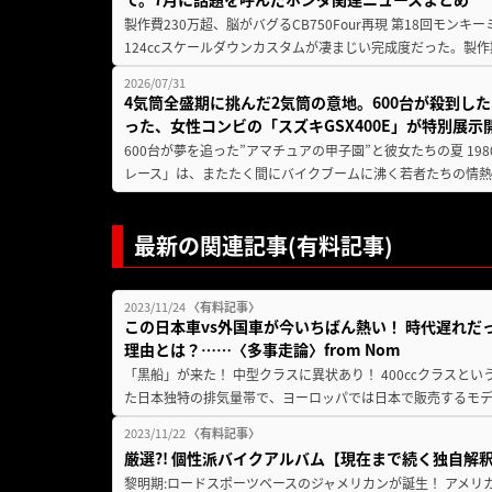
製作費230万超、脳がバグるCB750Four再現 第18回モンキー
124ccスケールダウンカスタムが凄まじい完成度だった。製作
2026/07/31
4気筒全盛期に挑んだ2気筒の意地。600台が殺到し
った、女性コンビの「スズキGSX400E」が特別展示
600台が夢を追った”アマチュアの甲子園”と彼女たちの夏 19
レース」は、またたく間にバイクブームに沸く若者たちの情熱の
最新の関連記事(有料記事)
2023/11/24
〈有料記事〉
この日本車vs外国車が今いちばん熱い！ 時代遅れだっ
理由とは？……〈多事走論〉from Nom
「黒船」が来た！ 中型クラスに異状あり！ 400㏄クラスと
た日本独特の排気量帯で、ヨーロッパでは日本で販売するモデル
2023/11/22
〈有料記事〉
厳選?! 個性派バイクアルバム【現在まで続く独自解釈
黎明期:ロードスポーツベースのジャメリカンが誕生！ アメリ