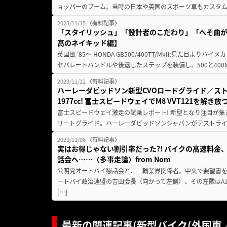
ョッパーのブーム。当時の日本や英国のスポーツ車もカスタム
2023/11/15
〈有料記事〉
「スタイリッシュ」「設計者のこだわり」「へそ曲がり
高のネイキッド編】
英国風 ‘85〜 HONDA GB500/400TT/MkII:見た目よ
セパレートハンドルや後退したステップを装備し、500と400Mk
2023/11/12
〈有料記事〉
ハーレーダビッドソン新型CVOロードグライド／ス
1977cc! 富士スピードウェイでM8 VVT121を解き放
富士スピードウェイ激走の試乗レポート! 新型となり注目が集
リートグライド。ハーレーダビッドソンジャパンがテストライ
2023/11/06
〈有料記事〉
実はお得じゃない割引率だった?! バイクの高速料金
話会へ……〈多事走論〉from Nom
公明党オートバイ懇話会と、二輪業界関係者。中央で要望書
ートバイ政治連盟の吉田会長（向かって左側）、その左隣はA
[…]
最新の関連記事(新型バイク(外国車／