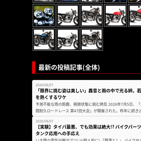
最新の投稿記事(全体)
2026/08/07
「限界に挑む姿は美しい」轟音と雨の中で光る絆。若
を熱くするワケ
予測不能な雨の鈴鹿、極限状態に挑む熱気 2026年7月5日、「20
間耐久ロードレース 第47回大会」が開催された。昨年に続き2
2026/08/07
【実験】タイパ最悪、でも効果は絶大!? バイクパー
タンク応用への手応え
いま錆の電気分解がアツい!(個人的に) 「錆落とし」 バイ