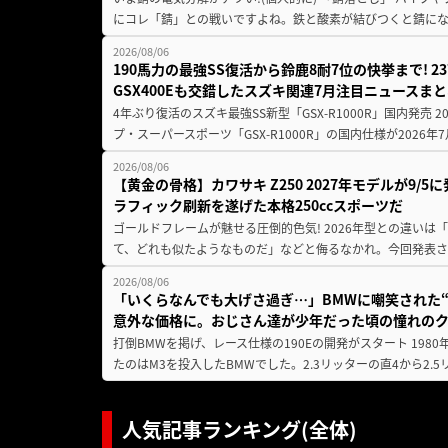
にコレ「錆」との戦いですよね。鉄と酸素が結びつくと錆にな
2026/08/06
190馬力の最強SS復活から鈴鹿8耐7位の快挙まで! 
GSX400Eも交錯したスズキ関連7月注目ニュースま
4年ぶり復活のスズキ最強SS新型「GSX-R1000R」国内発売
プ・スーパースポーツ「GSX-R1000R」の国内仕様が2026年7
2026/08/06
【黄金の骨格】カワサキ Z250 2027年モデルが9/
ラフィック刷新を遂げた本格250ccスポーツだ
ゴールドフレームが魅せる圧倒的色気! 2026年型との違いは「
て、どれも似たようなものだ」などと侮るなかれ。今回発表されたカ
2026/08/06
「いくらなんでも大げさ過ぎ…」BMWに嘲笑された“190
意外な価格に。おじさん達が少年だった頃の憧れの
打倒BMWを掲げ、レース仕様の190Eの開発がスタート 19
たのはM3を投入したBMWでした。2.3リッターの直4から2.
人気記事ランキング(全体)