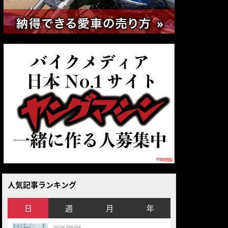
人気記事ランキング
日
週
月
年
2026/08/06