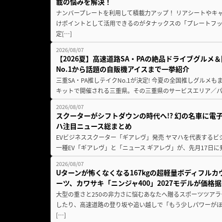
載の悩みを解決！
ナンバープレートを利用して積載力アップ！ リアシートやキ
けポイントとして活用できるのがタナックスの「プレートフ
定[…]
2026/08/07
【2026夏】高速道路SA・PAの絶品ドライブグル
No.1から話題の自販機アイスまで一挙紹介
三重SA・PA推しテイクNo.1が決定! 今夏の全国推しグルメ
キットで開催される三重県。その三重県のサービスエリア／パ
2026/08/07
スクーターがシフトダウンの時代へ!? 幻の名車に電
ハ注目ニュース総まとめ
EVビジネススクーター「ギアレヴ」発売 ヤマハを代表するビ
一種EV「ギアレヴ」と「ニュース ギアレヴ」が、先月17日に
2026/08/07
Uターンが怖くなくなる167kgの超軽量ボディフルカ
ーツ、カワサキ「ニンジャ400」2027モデルが価格据
大型の重さと250の非力さに悩むあなたへ贈るスポーツツアラ
したり、高速道路の登り坂や追い越しで「もう少しパワーが
[…]