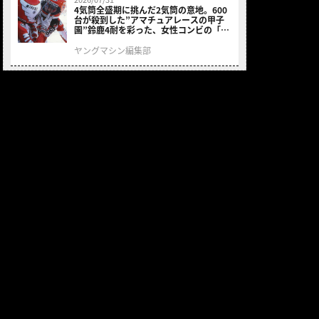
4気筒全盛期に挑んだ2気筒の意地。600
台が殺到した”アマチュアレースの甲子
園”鈴鹿4耐を彩った、女性コンビの「ス
ズキGSX400E」が特別展示開始
ヤングマシン編集部