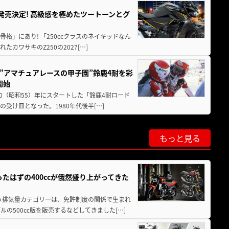
5に発売決定! 高級感を極めたツートーンとグ
骨格」にあり! 「250ccクラスのネイキッドなん
ワサキのZ250の2027[…]
た”アマチュアレースの甲子園”鈴鹿4耐を彩
開始
80（昭和55）年にスタートした「鈴鹿4耐ロード
受け皿となった。1980年代後半[…]
もっと見る
たはずの400ccが俄然盛り上がってきた
いう排気量カテゴリーは、免許制度の関係で生まれ
の500㏄版を販売するなどしてきました[…]