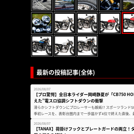
最新の投稿記事(全体)
2026/08/07
【プロ驚愕】全日本ライダー岡崎静夏が「CB750 HORNE
えた”電スロ協調シフトダウンの衝撃
滑らかシフトダウンにプロレーサーも嫉妬!? スポーツランド
季初レースを、表彰台圏内まで一歩届かず4位で終えた直後、最新モデ
2026/08/07
【TANAX】荷掛けフックとプレートガードの両立