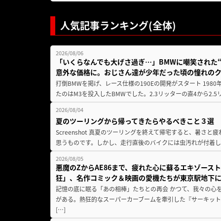
人気記事ランキング(全体)
2026/08/06
「いくらなんでも大げさ過ぎ…」BMWに嘲笑された“190
意外な価格に。おじさん達が少年だった頃の憧れの
打倒BMWを掲げ、レース仕様の190Eの開発がスタート 19
たのはM3を投入したBMWでした。2.3リッターの直4から2.
2026/08/04
夏のツーリングから帰ってきたらやるべきこと３選
Screenshot 真夏のツーリングを終えて帰宅すると、暑さ
思うものです。しかし、走行直後のバイクには虫汚れが付着し
2026/08/05
悪魔のZからAE86まで、疲れた心に蘇るエキゾース
狂」、名作コミック＆映画の愛機たちが東京駅地下
記憶の底に眠る「あの相棒」たちとの再会 かつて、我々の心
がある。熱狂的なスーパーカーブームを牽引した『サーキット
[…]