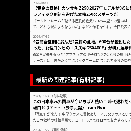
2026/08/06
【黄金の骨格】カワサキ Z250 2027年モデルが9/
ラフィック刷新を遂げた本格250ccスポーツだ
ゴールドフレームが魅せる圧倒的色気! 2026年型との違いは「
て、どれも似たようなものだ」などと侮るなかれ。今回発表されたカ
2026/07/31
4気筒全盛期に挑んだ2気筒の意地。600台が殺到し
った、女性コンビの「スズキGSX400E」が特別展示
600台が夢を追った”アマチュアの甲子園”と彼女たちの夏 19
レース」は、またたく間にバイクブームに沸く若者たちの情熱の
最新の関連記事(有料記事)
2023/11/24
〈有料記事〉
この日本車vs外国車が今いちばん熱い！ 時代遅れだっ
理由とは？……〈多事走論〉from Nom
「黒船」が来た！ 中型クラスに異状あり！ 400㏄クラスと
た日本独特の排気量帯で、ヨーロッパでは日本で販売するモデル
2023/11/22
〈有料記事〉