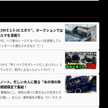
 E 2.5-16 エボⅡ”。オークションでは
クルマを深堀り
80年代、ハコ車のレースでヨーロッパを席巻してい
5リッターへと進化させるなど「[…]
と疲れから「早くバイクをガレージにしまいたい」と
ていたり、発汗によるヘルメットやジ[…]
トノート。忙しい大人に贈る「あの頃の熱
に期間限定で集結！
を鷲掴みにし、熱狂の渦へと巻き込んだ名作たち
の狼』。主人公・風吹裕矢が駆る「ロータス ヨ