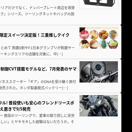
ャリアだけでなく、ナンバープレート周辺を荷掛
ック」シリーズ。ツーリングネットやバッグの固
メ＆限定スイーツ決定版！三重推しテイク
もまとめて 鈴鹿8耐やF1日本グランプリが鈴鹿サー
ーキングエリアの店舗を対象に、中[…]
子制御CVT搭載モデルなど、7月発表のヤマ
ジネススクーター「ギア」のDNAを受け継ぐ原付
発売された。ホンダ製着脱式バッテリー[…]
ウル! 普段使いも安心のフレンドリースポ
え置きで9/5発売
ー 普段のツーリングで、愛車の取り回しに苦労
ほしい」とヤキモキした経験はないだろうか。そ