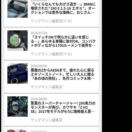
「いくらなんでも大げさ過ぎ…」BMWに
嘲笑された“190 E 2.5-16 エボⅡ”。オー
クションでは意外な価格に。おじさん達
が少年だった頃の憧れのクルマを深堀り
ヤングマシン編集部(ナカ)
2026/07/29
「スイッチONで明らかに違いを感じ
る…」あらゆる車種に取付OK。コンパク
トボディながら1700ルーメンで視界を確
保する［デイトナ・LEDフォグランプユ
ニット プレシャスレイ スモール］
ヤングマシン編集部(ナカ)
2026/08/05
悪魔のZからAE86まで、疲れた心に蘇る
エキゾーストノート。忙しい大人に贈る
「あの頃の熱狂」、名作コミック＆映画
の愛機たちが東京駅地下に期間限定で集
結！
ヤングマシン編集部
2026/08/05
驚異のスーパーチャージャー! 200馬力の
モンスターが再び。カワサキ「Z H2
SE」2027年モデルが9/5に価格据え置き
で発売
ヤングマシン編集部
2026/07/31