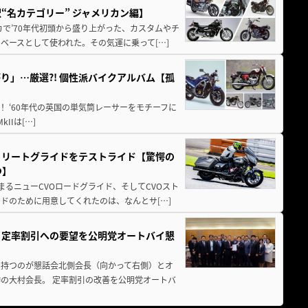
“名カテゴリー” ジャメリカン編】
カで’70年代初頭から盛り上がった、カスタムやチ
ベースとして使われた。その気運に乗って[…]
」…厳選?! 個性派バイクアルバム【孤
りハイメカ！ ‘60年代の英国の単気筒レーサーをモチーフに
IIは[…]
トリートグライドをテストライド【驚愕の
つ】
まるニューCVOロードグライド、そしてCVOスト
ドのために用意してくれたのは、なんとサ[…]
、定率割引への要望を公明党オートバイ懇
を持つのが懇話会北側会長（向かって右側）とオ
Jの大村会長。 定率割引の改善を公明党オートバ