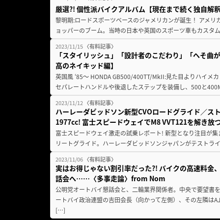
厳選?! 個性派バイクアルバム【現在まで続く独自解釈
黎明期:ロードスポーツベースのジャメリカンが誕生！ アメリ
ョッパーのブーム。当時の日本や英国のスポーツ車もカスタム
2023/11/15
〈有料記事〉
「スタイリッシュ」「設計者のこだわり」「へそ曲がり
高のネイキッド編】
英国風 ‘85〜 HONDA GB500/400TT/MkII:見た目よ
セパレートハンドルや後退したステップを装備し、500と400Mk
2023/11/12
〈有料記事〉
ハーレーダビッドソン新型CVOロードグライド／ス
1977cc! 富士スピードウェイでM8 VVT121を解き放
富士スピードウェイ激走の試乗レポート! 新型となり注目が集
リートグライド。ハーレーダビッドソンジャパンがテストライ
2023/11/06
〈有料記事〉
実はお得じゃない割引率だった?! バイクの高速料金
話会へ……〈多事走論〉from Nom
公明党オートバイ懇話会と、二輪業界関係者。中央で要望書
ートバイ政治連盟の吉田会長（向かって左側）、その左隣はA
[…]