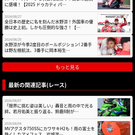
に感嘆！【2025 ドゥカティ パ…
2024/08/27
全日本の歴史に名を刻んだ水野涼！外国車の優
勝は史上初。しかも圧倒的な強さ！【…
2024/08/25
水野涼が今季2度目のポールポジション! 2番手
は野左根航汰、3番手に岡本裕生…
もっと見る
最新の関連記事(レース)
2026/08/07
「限界に挑む姿は美しい」轟音と雨の中で光る
絆。若月佑美と振り返る、鈴鹿8耐が…
2026/08/04
MVアグスタ750SSにカワサキH2も！雨の富士を
熱くしたアメフェス、岩城滉…