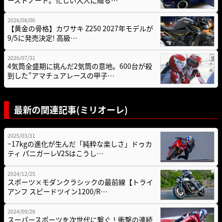
ーストノート。忙しい大人に贈る…
2026/08/06
【黄金の骨格】カワサキ Z250 2027年モデルが
9/5に発売決定! 高級…
2026/07/31
4気筒全盛期に挑んだ2気筒の意地。600台が殺
到した”アマチュアレースの甲子…
最新の関連記事(ミリオーレ)
2025/03/31
−17kgの進化が生んだ「純粋な楽しさ」ドゥカ
ティ パニガーレV2Sはこうし…
2024/12/25
スポーツ×モダンクラシックの最前線【トライ
アンフ スピードツイン1200/R…
2024/09/26
スーパースポーツを次世代に繋ぐ！衝撃の連続