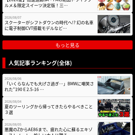
ルメ＆限定スイーツ決定版！三…
2026/08/07
スクーターがシフトダウンの時代へ!? 幻の名車
に電子制御CVT搭載モデルなど…
もっと見る
人気記事ランキング(全体)
2026/08/06
「いくらなんでも大げさ過ぎ…」BMWに嘲笑さ
れた“190 E 2.5-16 …
2026/08/04
夏のツーリングから帰ってきたらやるべきこと
３選
2026/08/05
悪魔のZからAE86まで、疲れた心に蘇るエキゾ