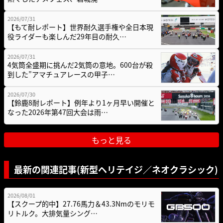
2026/07/31
【もて耐レポート】世界耐久選手権や全日本現
役ライダーも楽しんだ29年目の耐久…
2026/07/31
4気筒全盛期に挑んだ2気筒の意地。600台が殺
到した”アマチュアレースの甲子…
2026/07/30
【鈴鹿8耐レポート】例年より1ヶ月早い開催と
なった2026年第47回大会は雨…
もっと見る
最新の関連記事(新型ヘリテイジ／ネオクラシック)
2026/08/01
【スクープ的中】27.76馬力＆43.3Nmのモリモ
リトルク。大排気量シング…