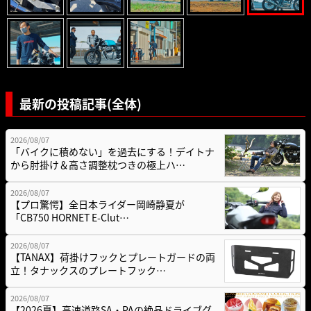
最新の投稿記事(全体)
2026/08/07
「バイクに積めない」を過去にする！デイトナ
から肘掛け＆高さ調整枕つきの極上ハ…
2026/08/07
【プロ驚愕】全日本ライダー岡崎静夏が
「CB750 HORNET E-Clut…
2026/08/07
【TANAX】荷掛けフックとプレートガードの両
立！タナックスのプレートフック…
2026/08/07
【2026夏】高速道路SA・PAの絶品ドライブグ