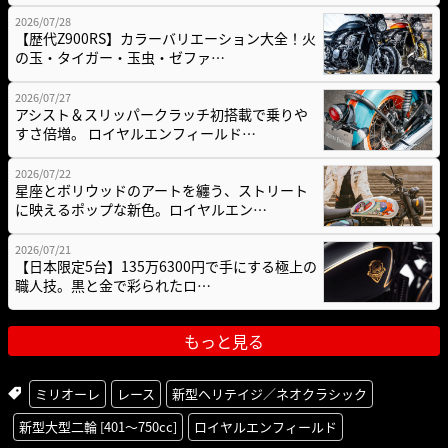
2026/07/28
【歴代Z900RS】カラーバリエーション大全！火
の玉・タイガー・玉虫・ゼファ…
2026/07/27
アシスト＆スリッパークラッチ初搭載で乗りや
すさ倍増。 ロイヤルエンフィールド…
2026/07/22
星座とボリウッドのアートを纏う、ストリート
に映えるポップな新色。ロイヤルエン…
2026/07/21
【日本限定5台】135万6300円で手にする極上の
職人技。黒と金で彩られたロ…
もっと見る
ミリオーレ
レース
新型ヘリテイジ／ネオクラシック
新型大型二輪 [401〜750cc]
ロイヤルエンフィールド